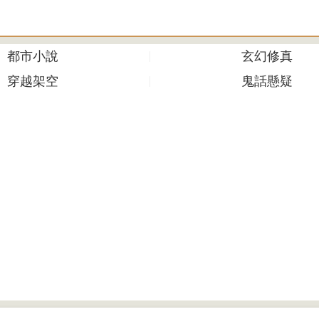
都市小說
玄幻修真
穿越架空
鬼話懸疑