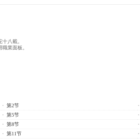
跎十八載。
用職業面板。
第2节
第5节
第8节
第11节