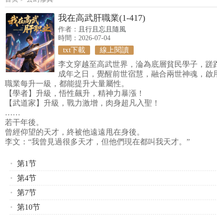
我在高武肝職業(1-417)
作者：
且行且忘且隨風
時間：2026-07-04
txt下載
線上閱讀
李文穿越至高武世界，淪為底層貧民學子，蹉
成年之日，覺醒前世宿慧，融合兩世神魂，啟
職業每升一級，都能提升大量屬性。
【學者】升級，悟性飆升，精神力暴漲！
【武道家】升級，戰力激增，肉身超凡入聖！
……
若干年後。
曾經仰望的天才，終被他遠遠甩在身後。
李文：“我曾見過很多天才，但他們現在都叫我天才。”
第1节
第4节
第7节
第10节