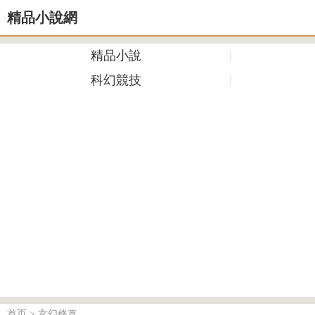
精品小說網
精品小說
科幻競技
首页
>
玄幻修真