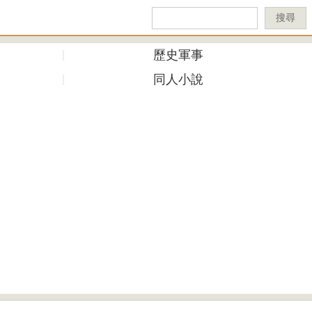
搜尋
歷史軍事
同人小說