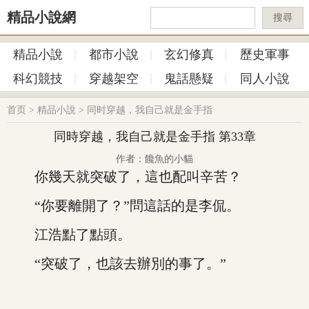
精品小說網
搜尋
精品小說
都市小說
玄幻修真
歷史軍事
科幻競技
穿越架空
鬼話懸疑
同人小說
首页
>
精品小說
>
同时穿越，我自己就是金手指
同時穿越，我自己就是金手指 第33章
作者：饞魚的小貓
你幾天就突破了，這也配叫辛苦？
“你要離開了？”問這話的是李侃。
江浩點了點頭。
“突破了，也該去辦別的事了。”