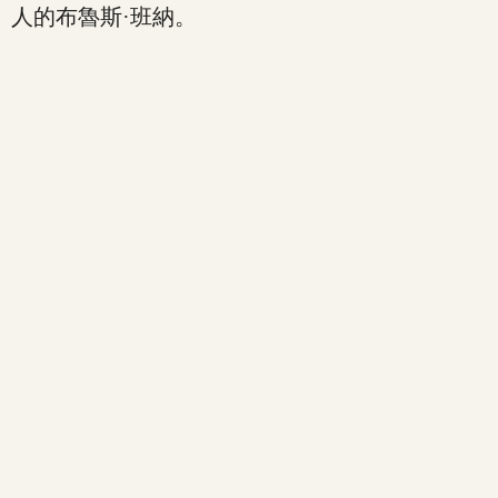
人的布魯斯·班納。