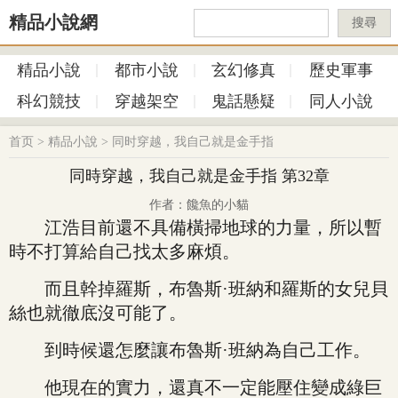
精品小說網
搜尋
精品小說
都市小說
玄幻修真
歷史軍事
科幻競技
穿越架空
鬼話懸疑
同人小說
首页
>
精品小說
>
同时穿越，我自己就是金手指
同時穿越，我自己就是金手指 第32章
作者：饞魚的小貓
江浩目前還不具備橫掃地球的力量，所以暫
時不打算給自己找太多麻煩。
而且幹掉羅斯，布魯斯·班納和羅斯的女兒貝
絲也就徹底沒可能了。
到時候還怎麼讓布魯斯·班納為自己工作。
他現在的實力，還真不一定能壓住變成綠巨