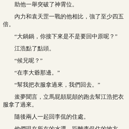
助他一舉突破了神霄位。
內力和袁天罡一戰的他相比，強了至少四五
倍。
“大鍋鍋，你接下來是不是要回中原呢？”
江浩點了點頭。
“候兄呢？”
“在李大爺那邊。”
“幫我把衣服拿過來，我們回去。”
蚩夢聞言，立馬屁顛屁顛的跑去幫江浩把衣
服拿了過來。
隨後兩人一起回李侃的住處。
他們現在所在的水潭，距離李侃住的地方，