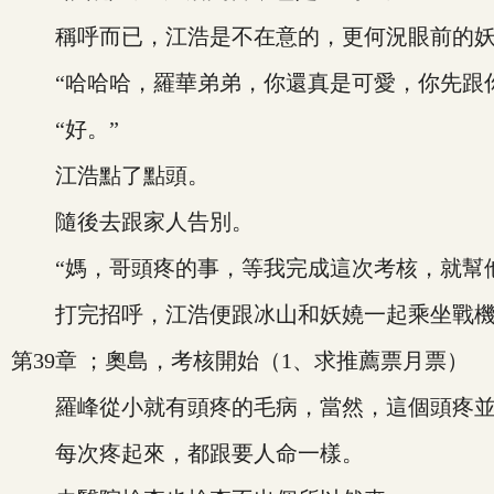
稱呼而已，江浩是不在意的，更何況眼前的妖嬈
“哈哈哈，羅華弟弟，你還真是可愛，你先跟你
“好。”
江浩點了點頭。
隨後去跟家人告別。
“媽，哥頭疼的事，等我完成這次考核，就幫他
打完招呼，江浩便跟冰山和妖嬈一起乘坐戰機
第39章 ；奧島，考核開始（1、求推薦票月票）
羅峰從小就有頭疼的毛病，當然，這個頭疼並
每次疼起來，都跟要人命一樣。