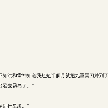
知洪和雷神知道我短短半個月就把九重雷刀練到了
發去霧島了。”
到行星級。”