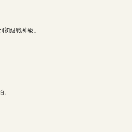
到初級戰神級。
怕。