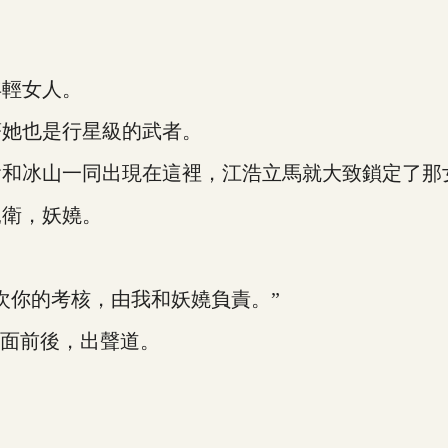
輕女人。
她也是行星級的武者。
冰山一同出現在這裡，江浩立馬就大致鎖定了那
衛，妖嬈。
你的考核，由我和妖嬈負責。”
面前後，出聲道。