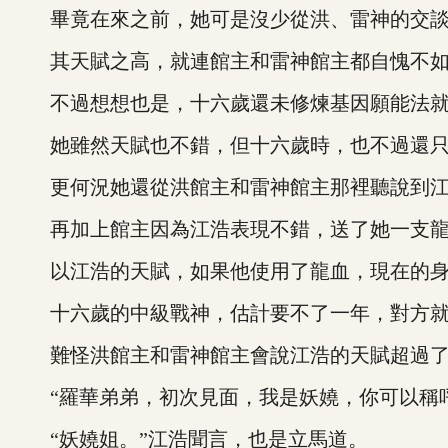
畢竟在來之前，她可是沒少從洪、雷神的交談
其天賦之高，就連館主和雷神館主都自愧不
不過想想也是，十六歲還未修煉基因願能法就是
她雖然天賦也不錯，但十六歲時，也不過還只
更何況她還從洪館主和雷神館主那裡聽說到江
再加上館主因為江浩表現不錯，送了她一支龍
以江浩的天賦，如果他使用了龍血，現在的身
十六歲的中級戰神，估計要不了一年，對方就
難怪洪館主和雷神館主會說江浩的天賦超過了
“羅華弟弟，初次見面，我是妖嬈，你可以稱呼
“妖嬈姐。”江浩聞言，也是立馬道。