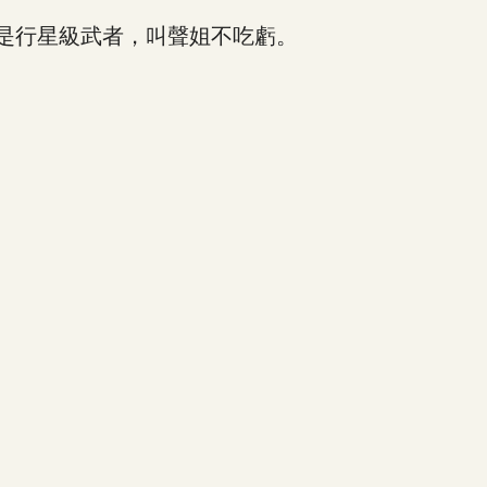
是行星級武者，叫聲姐不吃虧。