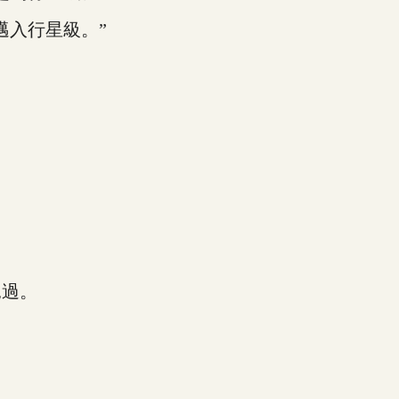
入行星級。”
過。