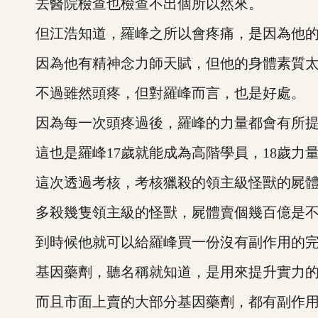
去醫院檢查也檢查不出個所以然來。
但江浩知道，羅峰之所以會疼痛，是因為他的
因為他有精神念力師天賦，但他的身體素質太
不過雖然頭疼，但對羅峰而言，也是好處。
因為每一次頭疼過後，羅峰的力量都會有所提
這也是羅峰17歲就能成為高階學員，18歲力
這次透過考核，考核獵殺的領主級怪獸的屍體
多殺幾隻領主級的怪獸，屍體賣個幾百億是不
到時候他就可以給羅峰買一份沒有副作用的完
基因藥劑，聽名稱就知道，是用來提升實力的
而且市面上賣的大部分基因藥劑，都有副作用