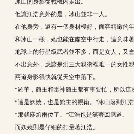
冰山的身影從戰機內走出。
但讓江浩意外的是，冰山並非一人。
在他身旁，還有一個身材極好，面容精緻的年
和冰山一樣，她也能在虛空中行走，這意味著
地球上的行星級武者並不多，而是女人，又會和
不出意外，應該是洪三大親衛裡唯一的女性親
兩道身影很快就從天空中落下。
“羅華，館主和雷神館主都有事要忙，所以這次
“這是妖嬈，也是館主的親衛。”冰山落到江浩
“那就麻煩兩位了。”江浩也是笑著回應道。
而妖嬈則是仔細的打量著江浩。