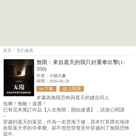
首页
>
玄幻修真
無限：來自遮天的我只好重拳出擊(1-
350)
作者：
小抽大象
時間：2026-06-28
txt下載
線上閱讀
本書為無限恐怖與遮天的縫合同人
包爽！無敵！速通！
已有完本萬訂作品【人在無限，開始速通】，請放心閱讀
--
穿越到遮天的葉昊，作為一名苦海下修，原本打算蹲在地球
收取葉天帝的停車費。卻不曾想突發意外穿越到了無限恐怖
當中。