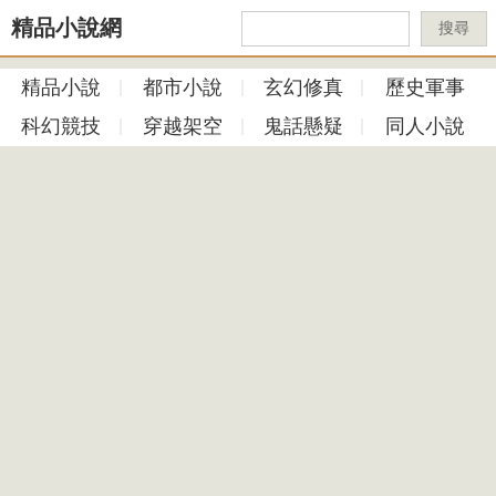
精品小說網
搜尋
精品小說
都市小說
玄幻修真
歷史軍事
科幻競技
穿越架空
鬼話懸疑
同人小說