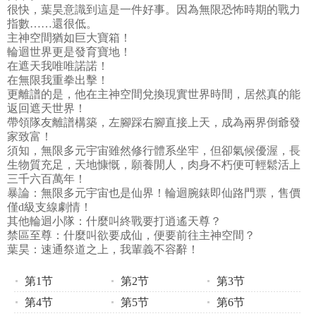
很快，葉昊意識到這是一件好事。因為無限恐怖時期的戰力
指數……還很低。
主神空間猶如巨大寶箱！
輪迴世界更是發育寶地！
在遮天我唯唯諾諾！
在無限我重拳出擊！
更離譜的是，他在主神空間兌換現實世界時間，居然真的能
返回遮天世界！
帶領隊友離譜構築，左腳踩右腳直接上天，成為兩界倒爺發
家致富！
須知，無限多元宇宙雖然修行體系坐牢，但卻氣候優渥，長
生物質充足，天地慷慨，願養閒人，肉身不朽便可輕鬆活上
三千六百萬年！
暴論：無限多元宇宙也是仙界！輪迴腕錶即仙路門票，售價
僅d級支線劇情！
其他輪迴小隊：什麼叫終戰要打逍遙天尊？
禁區至尊：什麼叫欲要成仙，便要前往主神空間？
葉昊：速通祭道之上，我輩義不容辭！
第1节
第2节
第3节
第4节
第5节
第6节