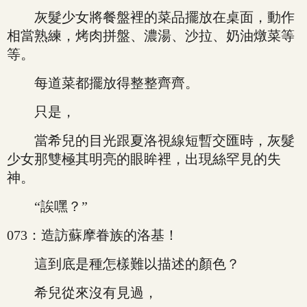
灰髮少女將餐盤裡的菜品擺放在桌面，動作
相當熟練，烤肉拼盤、濃湯、沙拉、奶油燉菜等
等。
每道菜都擺放得整整齊齊。
只是，
當希兒的目光跟夏洛視線短暫交匯時，灰髮
少女那雙極其明亮的眼眸裡，出現絲罕見的失
神。
“誒嘿？”
073：造訪蘇摩眷族的洛基！
這到底是種怎樣難以描述的顏色？
希兒從來沒有見過，