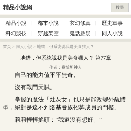
精品小說網
搜尋
精品小說
都市小說
玄幻修真
歷史軍事
科幻競技
穿越架空
鬼話懸疑
同人小說
首页
>
同人小說
>
地错，但系统说我是美食猎人？
地錯，但系統說我是美食獵人？ 第77章
作者：賽博坦神人
自己的能力值平平無奇。
沒有戰鬥天賦。
掌握的魔法「灶灰女」也只是能改變外貌體
型，絕對是達不到洛基眷族招募成員的門檻。
莉莉輕輕搖頭：“我還沒有想好。”