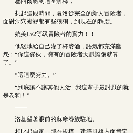
塞西爾聽到這番解釋，
想起這段時間，夏洛從完全的新人冒險者，
面對洞穴蜥蜴都有些狼狽，到現在的程度。
媲美Lv2等級冒險者的實力！！
他猛地給自己灌了杯麥酒，語氣都充滿幽
怨：“你這傢伙，擁有的冒險者天賦誇張就算
了。”
“還這麼努力。”
“到底讓不讓其他人活...我這輩子最討厭的就
是卷狗！”
——
洛基望著眼前的蘇摩眷族駐地。
相比起自家，那在規模、建築風格方面肯定