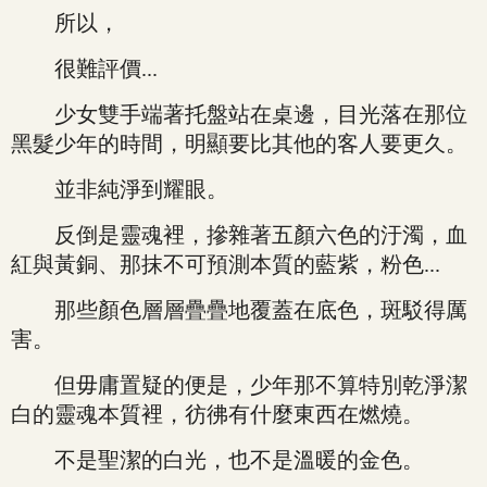
所以，
很難評價...
少女雙手端著托盤站在桌邊，目光落在那位
黑髮少年的時間，明顯要比其他的客人要更久。
並非純淨到耀眼。
反倒是靈魂裡，摻雜著五顏六色的汙濁，血
紅與黃銅、那抹不可預測本質的藍紫，粉色...
那些顏色層層疊疊地覆蓋在底色，斑駁得厲
害。
但毋庸置疑的便是，少年那不算特別乾淨潔
白的靈魂本質裡，彷彿有什麼東西在燃燒。
不是聖潔的白光，也不是溫暖的金色。