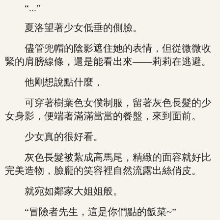
“...”
夏洛望著少女低垂的側臉。
儘管兜帽的陰影遮住她的表情，但從微微收
緊的肩膀線條，還是能看出來——莉莉在逃避。
他剛想說點什麼，
可穿著樹葉色女僕制服，留著灰色長髮的少
女身影，便端著滿滿當當的餐盤，來到面前。
少女真的很好看。
灰色長髮被紮成高馬尾，精緻的面容就好比
完美造物，臉龐的笑容裡自然流露出絲俏皮。
就宛如鄰家大姐姐般。
“冒險者先生，這是你們點的飯菜~”