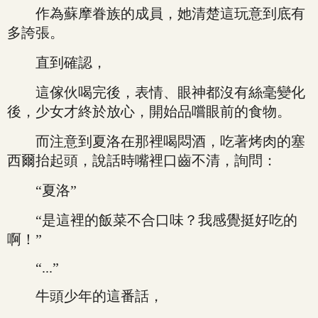
作為蘇摩眷族的成員，她清楚這玩意到底有
多誇張。
直到確認，
這傢伙喝完後，表情、眼神都沒有絲毫變化
後，少女才終於放心，開始品嚐眼前的食物。
而注意到夏洛在那裡喝悶酒，吃著烤肉的塞
西爾抬起頭，說話時嘴裡口齒不清，詢問：
“夏洛”
“是這裡的飯菜不合口味？我感覺挺好吃的
啊！”
“...”
牛頭少年的這番話，