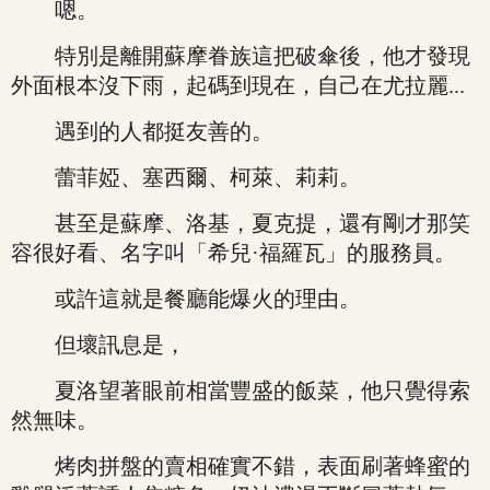
嗯。
特別是離開蘇摩眷族這把破傘後，他才發現
外面根本沒下雨，起碼到現在，自己在尤拉麗...
遇到的人都挺友善的。
蕾菲婭、塞西爾、柯萊、莉莉。
甚至是蘇摩、洛基，夏克提，還有剛才那笑
容很好看、名字叫「希兒·福羅瓦」的服務員。
或許這就是餐廳能爆火的理由。
但壞訊息是，
夏洛望著眼前相當豐盛的飯菜，他只覺得索
然無味。
烤肉拼盤的賣相確實不錯，表面刷著蜂蜜的