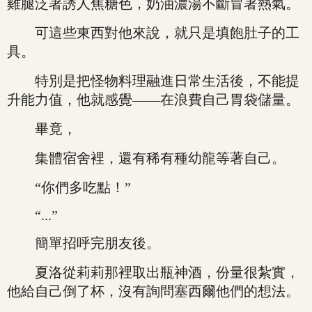
雞腿泛著誘人焦糖色，奶油濃湯不斷冒著熱氣。
可這些東西對他來說，就只是填飽肚子的工
具。
特別是把怪物料理融進日常生活後，不能提
升能力值，他就感覺——在浪費自己胃袋儲量。
畢竟，
集體宿舍裡，還有稀有種幼龍等著自己。
“你們多吃點！”
“...”
簡單招呼完朋友後。
夏洛從莉莉那裡取出瓶神酒，份量很紮實，
他給自己倒了杯，沒有詢問塞西爾他們的想法。