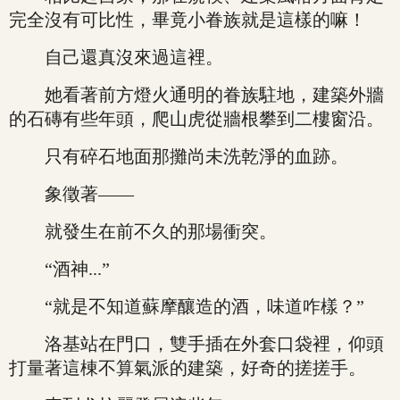
完全沒有可比性，畢竟小眷族就是這樣的嘛！
自己還真沒來過這裡。
她看著前方燈火通明的眷族駐地，建築外牆
的石磚有些年頭，爬山虎從牆根攀到二樓窗沿。
只有碎石地面那攤尚未洗乾淨的血跡。
象徵著——
就發生在前不久的那場衝突。
“酒神...”
“就是不知道蘇摩釀造的酒，味道咋樣？”
洛基站在門口，雙手插在外套口袋裡，仰頭
打量著這棟不算氣派的建築，好奇的搓搓手。