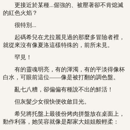
更接近於某種...倔強的、被壓著卻不肯熄滅
的紅色火焰？
很特別...
起碼希兒在尤拉麗見過的那麼多冒險者裡，
就從來沒有像夏洛這樣特殊的，前所未見。
罕見！
有的靈魂明亮，有的渾濁，有的平淡得像杯
白水，可眼前這位——像是被打翻的調色盤。
亂七八糟，卻偏偏有種說不出的鮮活！
但灰髮少女很快便收斂目光。
希兒將托盤上最後份烤肉拼盤放在桌面上，
動作利落，她笑容就像是鄰家大姐姐般輕柔：