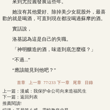
來到尤拉麗發展這些年。
她沒有其他愛好、除掉美少女屁股外，最喜
歡的就是喝酒，可直到現在都沒喝過蘇摩的酒。
實話說，
洛基認為這是自己的失職。
「神明釀造的酒，味道到底怎麼樣？」
“不過...”
“應該能見到他吧？”
首章
上一章
77/233
下一章
尾章
目錄
上一篇：
漫威：我保护伞公司向来造福民生
下一篇：
返回列表
推薦閱讀!