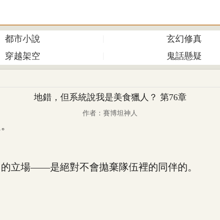
都市小說
玄幻修真
穿越架空
鬼話懸疑
地錯，但系統說我是美食獵人？ 第76章
作者：賽博坦神人
起。
的立場——是絕對不會拋棄隊伍裡的同伴的。