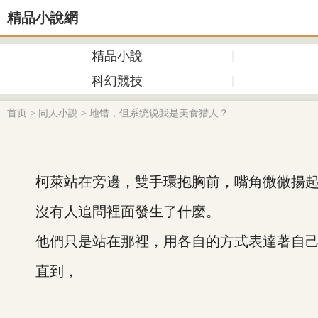
精品小說網
精品小說
科幻競技
首页
>
同人小說
>
地错，但系统说我是美食猎人？
柯萊站在旁邊，雙手環抱胸前，嘴角微微揚
沒有人追問裡面發生了什麼。
他們只是站在那裡，用各自的方式表達著自己
直到，