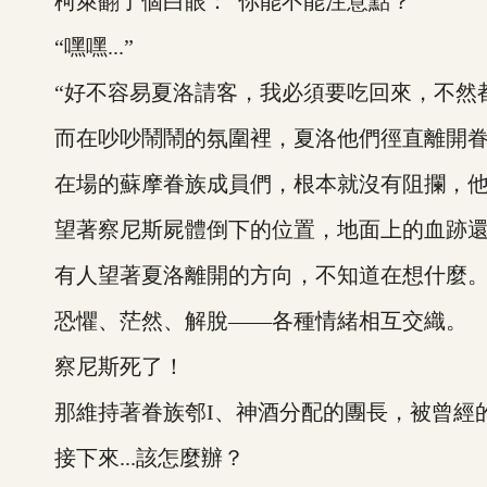
柯萊翻了個白眼：“你能不能注意點？”
“嘿嘿...”
“好不容易夏洛請客，我必須要吃回來，不然都
而在吵吵鬧鬧的氛圍裡，夏洛他們徑直離開眷
在場的蘇摩眷族成員們，根本就沒有阻攔，他
望著察尼斯屍體倒下的位置，地面上的血跡還
有人望著夏洛離開的方向，不知道在想什麼
恐懼、茫然、解脫——各種情緒相互交織。
察尼斯死了！
那維持著眷族郀I、神酒分配的團長，被曾經的
接下來...該怎麼辦？