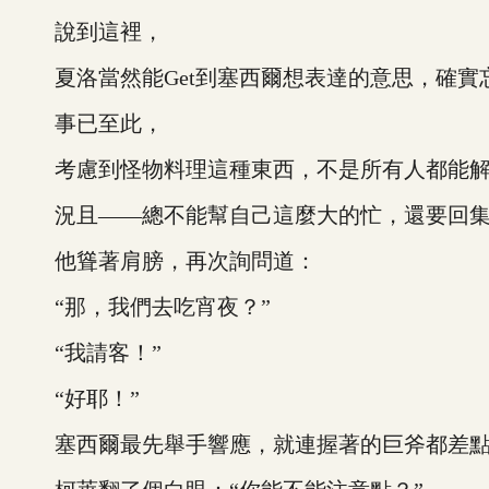
說到這裡，
夏洛當然能Get到塞西爾想表達的意思，確實
事已至此，
考慮到怪物料理這種東西，不是所有人都能解
況且——總不能幫自己這麼大的忙，還要回集
他聳著肩膀，再次詢問道：
“那，我們去吃宵夜？”
“我請客！”
“好耶！”
塞西爾最先舉手響應，就連握著的巨斧都差點