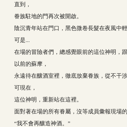
直到，
眷族駐地的門再次被開啟。
陰沉青年站在門口，黑色微卷長髮在夜風中輕
可是...
在場的冒險者們，總感覺眼前的這位神明，跟
以前的蘇摩，
永遠待在釀酒室裡，徹底放棄眷族，從不干涉
可現在，
這位神明，重新站在這裡。
面對著在場的所有眷屬，沒等成員彙報現場的情
“我不會再釀造神酒。”