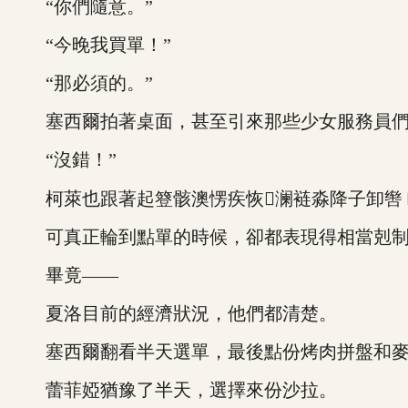
“你們隨意。”
“今晚我買單！”
“那必須的。”
塞西爾拍著桌面，甚至引來那些少女服務員們核
“沒錯！”
柯萊也跟著起簦骸澳愣疾恢澜裢淼降子卸辔ｋ
可真正輪到點單的時候，卻都表現得相當剋制
畢竟——
夏洛目前的經濟狀況，他們都清楚。
塞西爾翻看半天選單，最後點份烤肉拼盤和麥
蕾菲婭猶豫了半天，選擇來份沙拉。