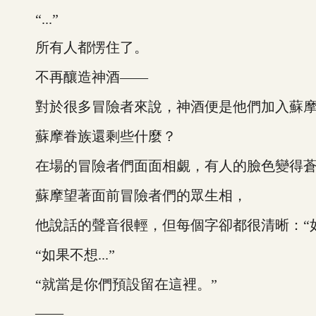
“...”
所有人都愣住了。
不再釀造神酒——
對於很多冒險者來說，神酒便是他們加入蘇摩
蘇摩眷族還剩些什麼？
在場的冒險者們面面相覷，有人的臉色變得蒼
蘇摩望著面前冒險者們的眾生相，
他說話的聲音很輕，但每個字卻都很清晰：“如
“如果不想...”
“就當是你們預設留在這裡。”
——