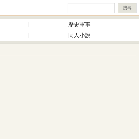
搜尋
歷史軍事
同人小說