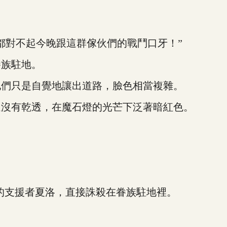
對不起今晚跟這群傢伙們的戰鬥口牙！”
族駐地。
們只是自覺地讓出道路，臉色相當複雜。
沒有乾透，在魔石燈的光芒下泛著暗紅色。
。
支援者夏洛，直接誅殺在眷族駐地裡。