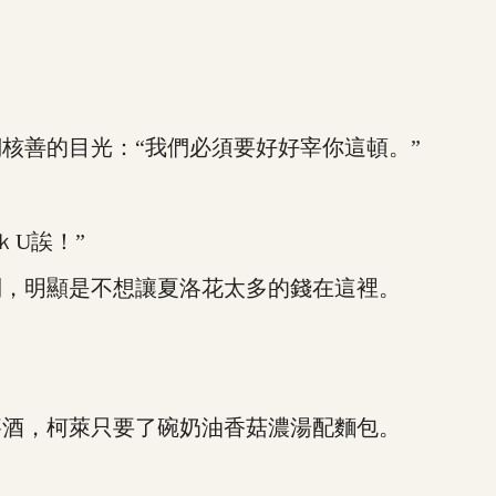
善的目光：“我們必須要好好宰你這頓。”
U誒！”
，明顯是不想讓夏洛花太多的錢在這裡。
酒，柯萊只要了碗奶油香菇濃湯配麵包。