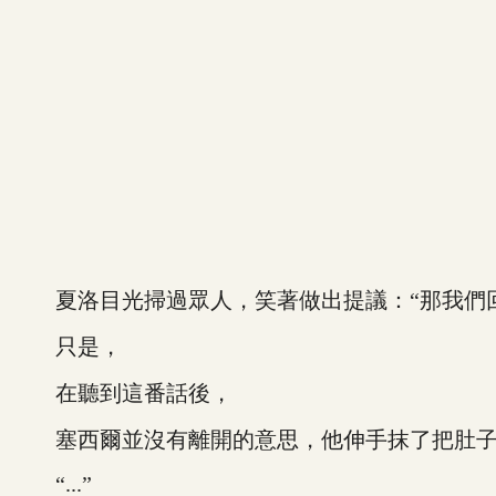
夏洛目光掃過眾人，笑著做出提議：“那我們回
只是，
在聽到這番話後，
塞西爾並沒有離開的意思，他伸手抹了把肚子，輕
“...”