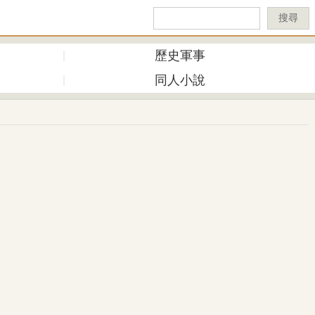
搜尋
歷史軍事
同人小說