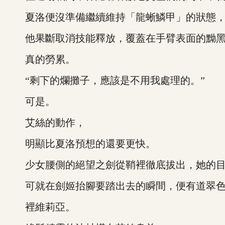
夏洛便沒準備繼續維持「龍蜥鱗甲」的狀態
他果斷取消技能釋放，覆蓋在手臂表面的黝黑
真的勞累。
“剩下的爛攤子，應該是不用我處理的。”
可是。
艾絲的動作，
明顯比夏洛預想的還要更快。
少女腰側的絕望之劍從鞘裡徹底拔出，她的目
可就在劍姬抬腳要踏出去的瞬間，便有道翠色
裡維莉亞。