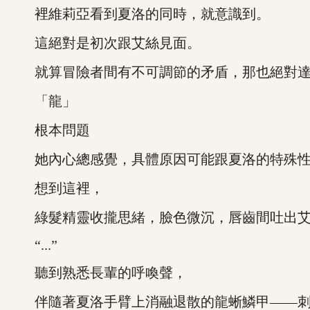
裡維莉亞看到夏洛的同時，就意識到。
這絕對是初次跟艾絲見面。
就算冒險者間有不可調節的矛盾，那也絕對達不到
「龍」
根本問題
她內心總感覺，具體原因可能跟夏洛的特殊性
想到這裡，
綠髮精靈收攏思緒，臉色微沉，唇齒間吐出艾絲
“...”
聽到熟悉長輩的呼喚聲，
伴隨著夏洛手臂上消融退散的龍蜥鱗甲——刺