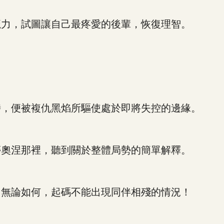
力，試圖讓自己最疼愛的後輩，恢復理智。
，便被複仇黑焰所驅使處於即將失控的邊緣。
奧涅那裡，聽到關於整體局勢的簡單解釋。
無論如何，起碼不能出現同伴相殘的情況！