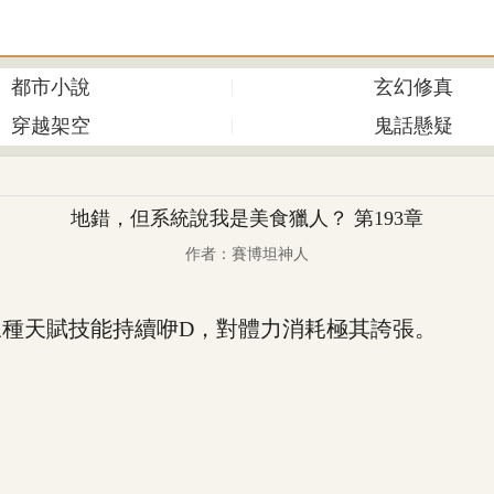
都市小說
玄幻修真
穿越架空
鬼話懸疑
地錯，但系統說我是美食獵人？ 第193章
作者：賽博坦神人
天賦技能持續咿D，對體力消耗極其誇張。