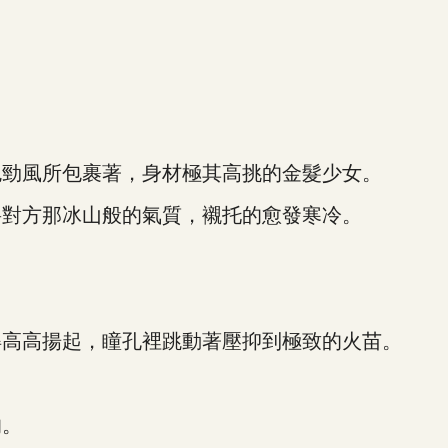
勁風所包裹著，身材極其高挑的金髮少女。
對方那冰山般的氣質，襯托的愈發寒冷。
高高揚起，瞳孔裡跳動著壓抑到極致的火苗。
的。