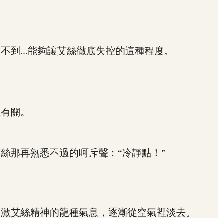
...能夠讓艾絲徹底失控的這種程度。
有關。
那再熟悉不過的呵斥聲：“冷靜點！”
激艾絲精神的龍種氣息，逐漸從空氣裡淡去。