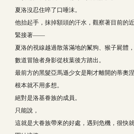
夏洛沒忍住啐了口唾沫。
他抬起手，抹掉額頭的汗水，觀察著目前的近
緊接著——
夏洛的視線越過散落滿地的鬣狗、猴子屍體，
數道冒險者身影從枝葉後方踏出。
最前方的黑髮亞馬遜少女是剛才離開的蒂奧涅
根本就不用多想。
絕對是洛基眷族的成員。
只能說，
這就是大眷族帶來的好處，遇到危機，很快就