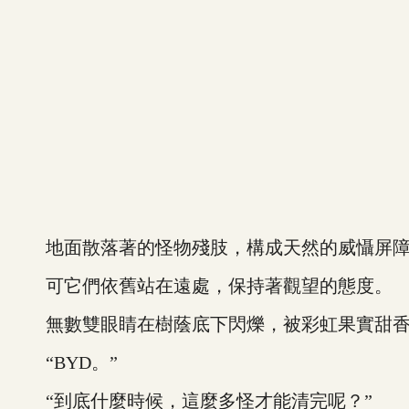
地面散落著的怪物殘肢，構成天然的威懾屏障
可它們依舊站在遠處，保持著觀望的態度。
無數雙眼睛在樹蔭底下閃爍，被彩虹果實甜香
“BYD。”
“到底什麼時候，這麼多怪才能清完呢？”