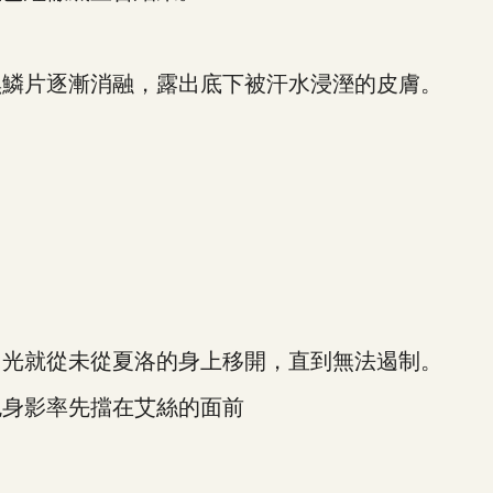
，
鱗片逐漸消融，露出底下被汗水浸溼的皮膚。
光就從未從夏洛的身上移開，直到無法遏制。
身影率先擋在艾絲的面前