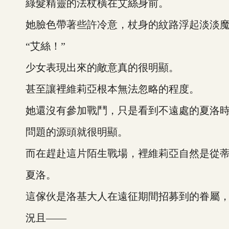
綠髮精靈的法杖橫在艾絲身前。
她臉色帶著些許冷意，杖身的紋路浮起淡淡魔
“艾絲！”
少女表現出來的敵意真的很明顯。
甚至讓裡維莉亞根本無法忽略的程度。
她還沒有參加戰鬥，只是看到不遠處的夏洛時
問題的源頭就很明顯。
而在趕赴這片陌生戰場，裡維莉亞自然是從蒂
夏洛。
這傢伙是洛基大人在遠征期間招募到的眷屬，
況且——