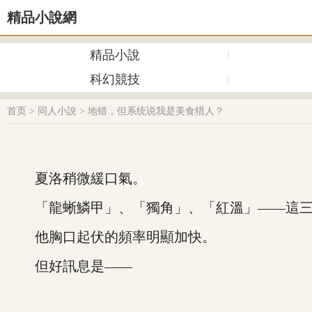
精品小說網
精品小說
科幻競技
首页
>
同人小說
>
地错，但系统说我是美食猎人？
夏洛稍微緩口氣。
「龍蜥鱗甲」、「獨角」、「紅溫」——這三種
他胸口起伏的頻率明顯加快。
但好訊息是——