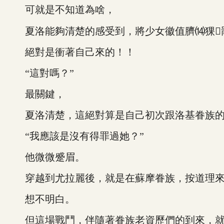
可就是不知道為啥，
夏洛能夠清楚的感受到，將少女徽值臍⒁猓罱
絕對是衝著自己來的！！
“這對嗎？”
最關鍵，
夏洛清楚，這絕對算是自己初次跟洛基眷族的
“我應該是沒有得罪過她？”
他微微蹙眉。
穿越到尤拉麗後，就是在蘇摩眷族，按道理來
想不明白。
但這場戰鬥，伴隨著眷族老資歷們的到來，就