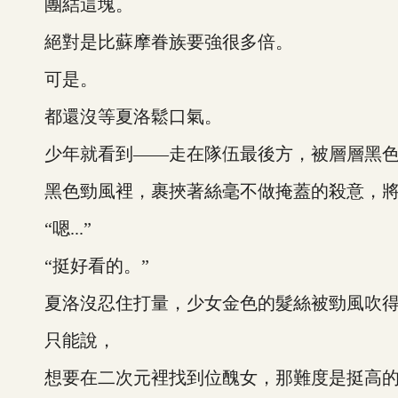
團結這塊。
絕對是比蘇摩眷族要強很多倍。
可是。
都還沒等夏洛鬆口氣。
少年就看到——走在隊伍最後方，被層層黑色
黑色勁風裡，裹挾著絲毫不做掩蓋的殺意，將
“嗯...”
“挺好看的。”
夏洛沒忍住打量，少女金色的髮絲被勁風吹得
只能說，
想要在二次元裡找到位醜女，那難度是挺高