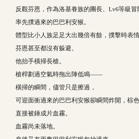
反觀芬恩，作為洛基眷族的團長、Lv6等級冒
率先撲過來的巴巴利安猴。
體型比小人族足足大出幾倍有餘，撲擊時表情
芬恩甚至都沒有躲避。
他抬手橫掃長槍。
槍桿劃過空氣時拖出陣低鳴——
橫掃的瞬間，儘管只是擦過，
可迎面衝過來的巴巴利安猴卻瞬間炸開，棕色
直接被錘成片血霧。
血霧尚未落地。