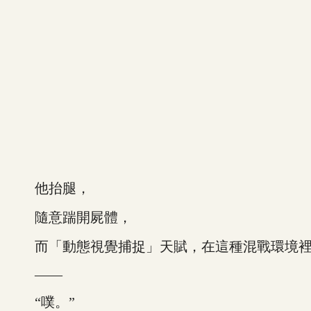
他抬腿，
隨意踹開屍體，
而「動態視覺捕捉」天賦，在這種混戰環境裡
——
“噗。”