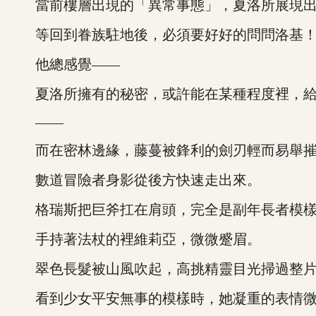
當前樓層出現的「異常事態」，夏洛所展現出
等回到眷族駐地後，必須要好好的問問洛基
他總感覺——
夏洛所擁有的秘密，或許能在某種程度裡，給
——
而在密林邊緣，藤蔓被鋒利的劍刃輕而易舉摧
數道冒險者身影從後方快速走出來。
格瑞斯把巨斧扛在肩頭，完全是副年長者模樣
手持著法杖的裡維莉亞，微微蹙眉。
翠色長髮被山風吹起，高挑精靈目光掃過整片
看到少女平安無事的模樣時，她凝重的表情微