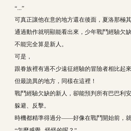
“...”
可真正讓他在意的地方還在後面，夏洛那極其
通過動作就明顯能看出來，少年戰鬥經驗欠缺
不能完全算是新人。
可是，
跟眷族裡有過不少遠征經驗的冒險者相比起來
但最詭異的地方，同樣在這裡！
戰鬥經驗欠缺的新人，卻能預判所有巴巴利安
躲避、反擊。
時機都精準得過分——好像在戰鬥開始前，就
“怎麼感覺...怪怪的呢？”