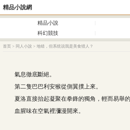
精品小說網
精品小說
科幻競技
首页
>
同人小說
>
地错，但系统说我是美食猎人？
氣息徹底斷絕。
第二隻巴巴利安猴從側翼撲上來。
夏洛直接抬起凝聚在拳鋒的獨角，輕而易舉的
血腥味在空氣裡瀰漫開來。