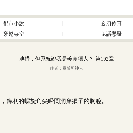
都市小說
玄幻修真
穿越架空
鬼話懸疑
地錯，但系統說我是美食獵人？ 第192章
作者：賽博坦神人
，鋒利的螺旋角尖瞬間洞穿猴子的胸腔。