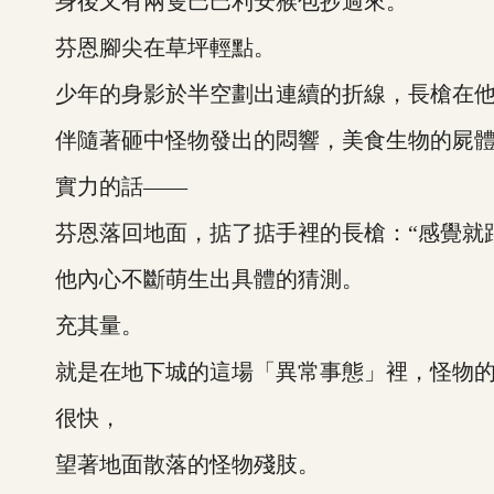
身後又有兩隻巴巴利安猴包抄過來。
芬恩腳尖在草坪輕點。
少年的身影於半空劃出連續的折線，長槍在他
伴隨著砸中怪物發出的悶響，美食生物的屍體
實力的話——
芬恩落回地面，掂了掂手裡的長槍：“感覺就跟中
他內心不斷萌生出具體的猜測。
充其量。
就是在地下城的這場「異常事態」裡，怪物的
很快，
望著地面散落的怪物殘肢。