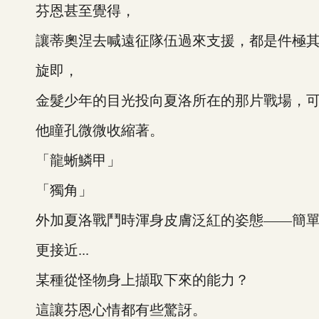
芬恩甚至覺得，
讓蒂奧涅去喊遠征隊伍過來支援，都是件極其
旋即，
金髮少年的目光投向夏洛所在的那片戰場，可
他瞳孔微微收縮著。
「龍蜥鱗甲」
「獨角」
外加夏洛戰鬥時渾身皮膚泛紅的姿態——簡單
更接近...
某種從怪物身上擷取下來的能力？
這讓芬恩心情都有些驚訝。