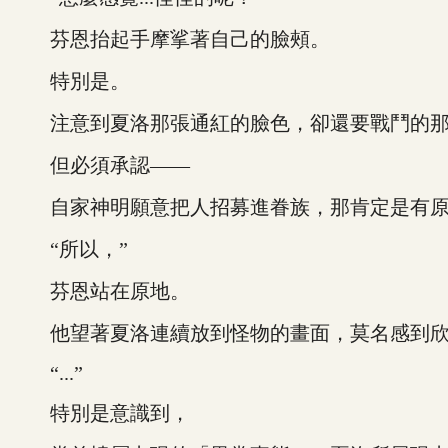
芬恩抬起手摩挲著自己的臉頰。
特別是。
注意到夏洛那張通紅的臉色，卻還要戰鬥的那
但必須承認——
自家神明願意把人招募進眷族，那肯定是有原
“所以，”
芬恩站在原地。
他望著夏洛連續放到怪物的畫面，莫名感到欣慰
“...”
特別是意識到，