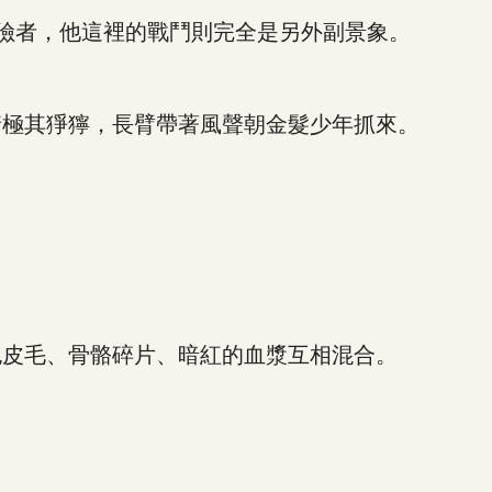
險者，他這裡的戰鬥則完全是另外副景象。
極其猙獰，長臂帶著風聲朝金髮少年抓來。
皮毛、骨骼碎片、暗紅的血漿互相混合。