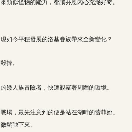
來類似怪物的能力，都讓芬恩內心充滿好奇。
！
現如今平穩發展的洛基眷族帶來全新變化？
毀掉。
的矮人族冒險者，快速觀察著周圍的環境。
戰場，最先注意到的便是站在湖畔的蕾菲婭。
微鬆弛下來。