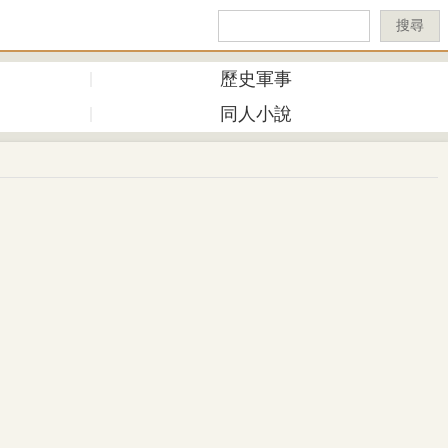
搜尋
歷史軍事
同人小說