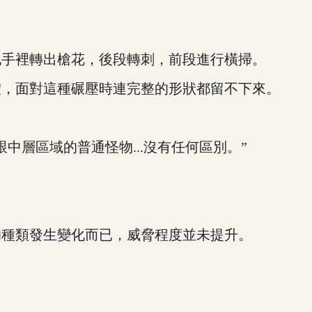
手裡轉出槍花，後段轉刺，前段進行橫掃。
，面對這種碾壓時連完整的形狀都留不下來。
層區域的普通怪物...沒有任何區別。”
種類發生變化而已，威脅程度並未提升。