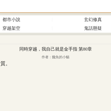
都市小說
玄幻修真
穿越架空
鬼話懸疑
同時穿越，我自己就是金手指 第80章
作者：饞魚的小貓
質。
。