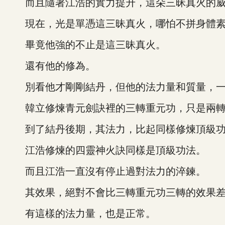
而且隨著江浩的實力提升，這朵三昧真火的威
現在，光是單憑這三昧真火，哪怕不拼身體素
畢竟他強的不止是這三昧真火。
還有他的修為。
別看他才剛剛結丹，但他的法力量和質量，一
韓立修煉青元劍訣裡的三轉重元功，只是兩轉，
到了結丹後期，其法力，比起同樣修煉頂級功
江浩修煉的四靈神火訣同樣是頂級功法。
而且江浩一直沒有停止過對法力的淬鍊。
其效果，絕對不會比三轉重元功三轉的效果
有這樣的法力量，也是正常。