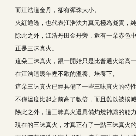
而江浩這金丹，卻有彈珠大小。
火紅通透，也代表江浩法力真元極為凝實，純
除此之外，江浩丹田金丹旁，還有一朵赤色中
正是三昧真火。
這朵三昧真火，跟一開始只是比普通火焰高一
在江浩這幾年裡不歇的溫養、培養下。
這朵三昧真火已經具備了一些三昧真火的特
不僅溫度比起之前高了數倍，而且難以被撲滅
除此之外，這三昧真火還具備灼燒神識的能
現在的三昧真火，才真正有了一點三昧真火的