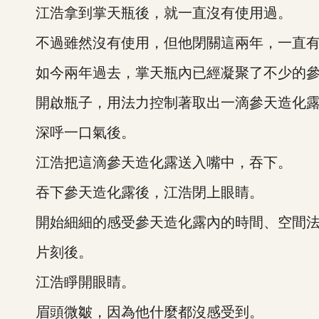
江浩拿到掌天瓶後，就一直沒有使用過。
不過雖然沒有使用，但他閉關這兩年，一直有
如今兩年過去，掌天瓶內已經凝聚了不少的參
開啟瓶子，用法力控制著取出一滴參天造化
深呼一口氣後。
江浩把這滴參天造化露送入嘴中，吞下。
吞下參天造化露後，江浩閉上眼睛。
開始細細的感受參天造化露內的時間、空間法
片刻後。
江浩睜開眼睛。
眉頭微皺，因為他什麼都沒感受到。