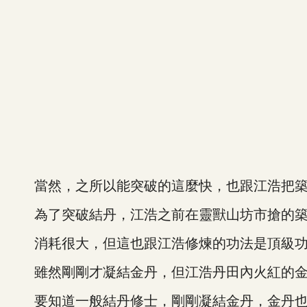
當然，之所以能突破的這麼快，也跟江浩把築
為了突破結丹，江浩之前在靈獸山坊市搶的築
消耗很大，但這也跟江浩修煉的功法是頂級功
雖然剛剛才凝結金丹，但江浩丹田內火紅的金
要知道一般結丹修士，剛剛凝結金丹，金丹也