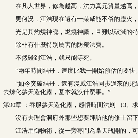
在凡人世界，修為越高，法力真元質量越高，
更何況，江浩現在還有一朵威能不俗的靈火，
光是其灼燒神魂，燃燒神識，且難以破滅的特
除非有什麼特別厲害的防禦法寶。
不然碰到江浩，就只能等死。
“兩年時間結丹，速度比我一開始預估的要快。
“如今突破結丹，還有漫威江浩同步過來的超級
去煉化參天造化露，基本就沒什麼事。”
第90章 ；吞服參天造化露，感悟時間法則 （3、
沒有去理會洞府外那些想要拜訪他的修士留下
江浩用御物術，從一旁專門為掌天瓶開的，可