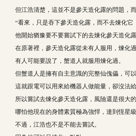
但江浩清楚，這並不是參天造化露的問題，而
“看來，只是吞下參天造化露，而不去煉化它，
他開始猶豫要不要嘗試下的去煉化參天造化
在原著裡，參天造化露從未有人服用，煉化
有人可能要說了，蟹道人就服用煉化過。
但蟹道人是擁有自主意識的完整仙傀儡，可以
這就跟電可以用來給機器人做能量，卻沒法給
所以嘗試去煉化參天造化露，風險還是很大
哪怕他現在的身體素質極為強悍，達到恆星級
不過，江浩也不是不能去嘗試。