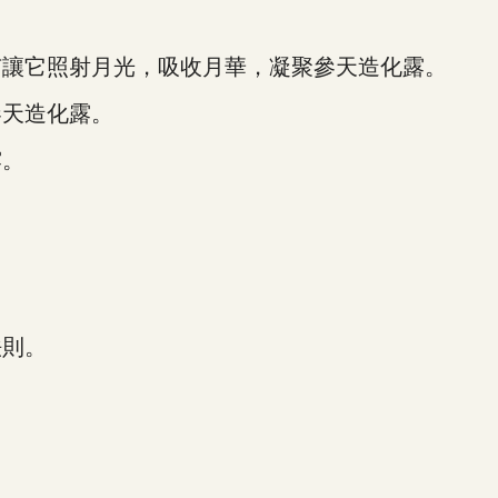
讓它照射月光，吸收月華，凝聚參天造化露。
天造化露。
露。
則。