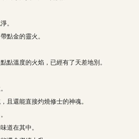
淨。
帶點金的靈火。
點點溫度的火焰，已經有了天差地別。
性。
，且還能直接灼燒修士的神魂。
力。
味道在其中。