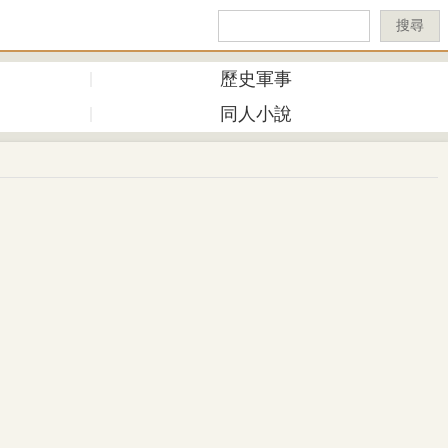
搜尋
歷史軍事
同人小說