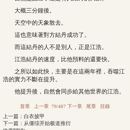
大概三分鐘後。
天空中的天象散去。
這也意味著對方結丹成功了。
而這結丹的人不是別人，正是江浩。
江浩結丹的速度，比他預料的還要快。
之所以如此快，主要是在這兩年裡，吞噬江
浩的實力不斷在提升。
他提升後，自然會同步給其他世界的江浩。
首章
上一章
79/487
下一章
尾章
目錄
上一篇：
白衣披甲
下一篇：
从僵综开始极道推衍