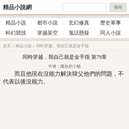
精品小說網
搜尋
精品小說
都市小說
玄幻修真
歷史軍事
科幻競技
穿越架空
鬼話懸疑
同人小說
首页
>
精品小說
>
同时穿越，我自己就是金手指
同時穿越，我自己就是金手指 第79章
作者：饞魚的小貓
而且他現在沒能力解決韓父他們的問題，不
代表以後沒能力。