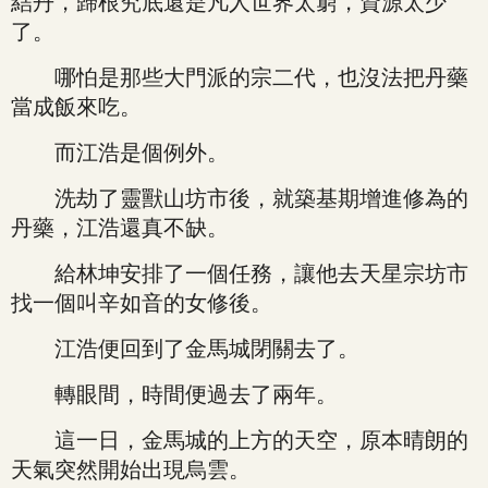
結丹，歸根究底還是凡人世界太窮，資源太少
了。
哪怕是那些大門派的宗二代，也沒法把丹藥
當成飯來吃。
而江浩是個例外。
洗劫了靈獸山坊市後，就築基期增進修為的
丹藥，江浩還真不缺。
給林坤安排了一個任務，讓他去天星宗坊市
找一個叫辛如音的女修後。
江浩便回到了金馬城閉關去了。
轉眼間，時間便過去了兩年。
這一日，金馬城的上方的天空，原本晴朗的
天氣突然開始出現烏雲。