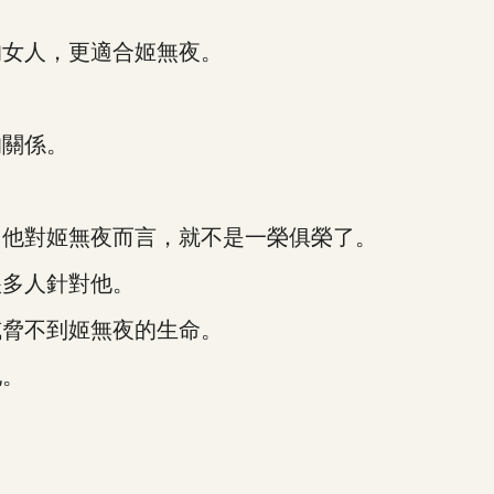
。
女人，更適合姬無夜。
關係。
他對姬無夜而言，就不是一榮俱榮了。
多人針對他。
脅不到姬無夜的生命。
他。
。