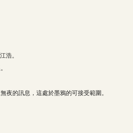
江浩。
裡。
無夜的訊息，這處於墨鴉的可接受範圍。