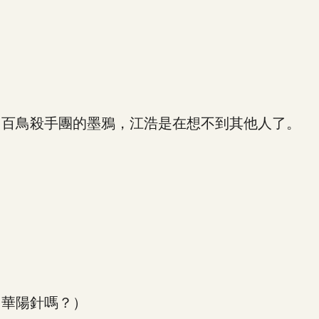
百鳥殺手團的墨鴉，江浩是在想不到其他人了。
華陽針嗎？）