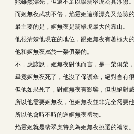
她雖然漂亮，但還不足以讓翡翠虎為其涉險
而姬無夜武功不俗，焰靈姬這樣漂亮又危險的
最主要的是，姬無夜是翡翠虎最大的靠山。
他很清楚他現在的地位，跟姬無夜有著極大的
他和姬無夜屬於一榮俱榮的。
不，應該說，姬無夜對他而言，是一榮俱榮，
畢竟姬無夜死了，他沒了保護傘，絕對會有很
但他如果死了，對姬無夜有影響，但也絕對威
所以他需要姬無夜，但姬無夜並非完全需要
所以他會時不時的送姬無夜禮物。
焰靈姬就是翡翠虎特意為姬無夜挑選的禮物