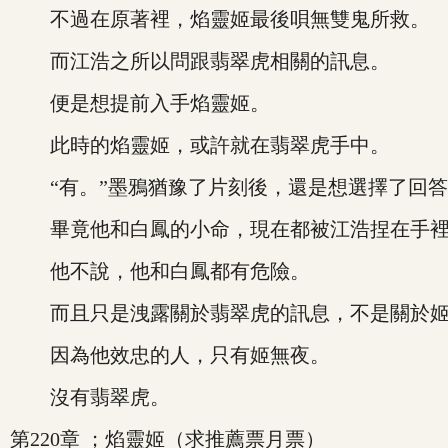
不過在原著裡，焰靈姬最後唄無雙鬼所救。
而江浩之所以問跟翡翠虎相關的訊息。
便是想提前入手焰靈姬。
此時的焰靈姬，或許就在翡翠虎手中。
“有。”墨鴉猶豫了片刻後，還是想選擇了回答
畢竟他和白鳳的小命，現在都被江浩捏在手
他不說，他和白鳳都有危險。
而且只是洩露關於翡翠虎的訊息，不是關於姬
因為他效忠的人，只有姬無夜。
沒有翡翠虎。
第220章 ；焰靈姬（求推薦票月票）