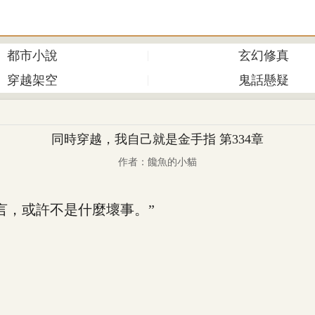
都市小說
玄幻修真
穿越架空
鬼話懸疑
同時穿越，我自己就是金手指 第334章
作者：饞魚的小貓
，或許不是什麼壞事。”