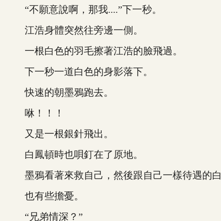
“不願意說啊，那我....”下一秒。
江浩身體突然往旁邊一側。
一根白色的羽毛擦著江浩的臉飛過。
下一秒一道白色的身影落下。
快速的朝墨鴉跑去。
咻！！！
又是一根銀針飛出。
白鳳頓時也唄釘在了原地。
墨鴉看著來救自己，然後跟自己一樣待遇的白
也有些擔憂。
“兄弟情深？”