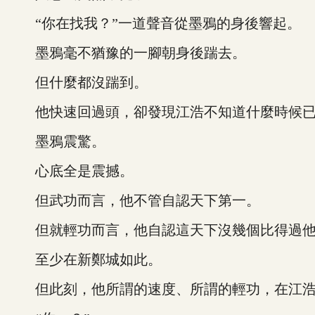
“你在找我？”一道聲音從墨鴉的身後響起。
墨鴉毫不猶豫的一腳朝身後踹去。
但什麼都沒踹到。
他快速回過頭，卻發現江浩不知道什麼時候已
墨鴉震驚。
心底全是震撼。
但武功而言，他不管自認天下第一。
但就輕功而言，他自認這天下沒幾個比得過他
至少在新鄭城如此。
但此刻，他所謂的速度、所謂的輕功，在江浩