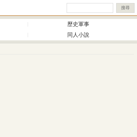
搜尋
歷史軍事
同人小說