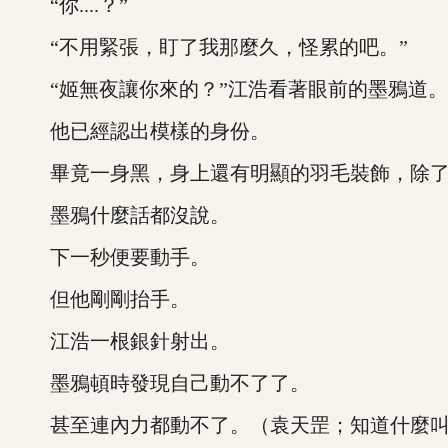
“你....？”
“不用緊張，盯了我那麼久，怪累的吧。”
“姬無夜讓你來的？”江浩看著眼前的墨鴉道。
他已經認出模樣的身份。
畢竟一身黑，身上還有明顯的羽毛裝飾，除了
墨鴉什麼話都沒說。
下一秒便要動手。
但他剛剛抬手。
江浩一根銀針射出。
墨鴉頓時發現自己動不了了。
甚至連內力都動不了。（袁天罡；知道什麼叫