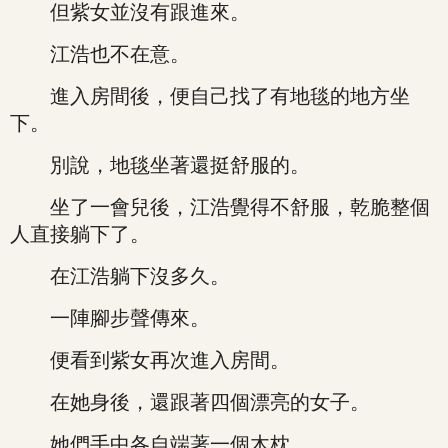
但紫女並沒有跟進來。
江浩也不在意。
進入房間後，便自己找了有地毯的地方坐
下。
別說，地毯坐著還挺舒服的。
坐了一會兒後，江浩覺得不舒服，乾脆整個
人直接躺下了。
在江浩躺下沒多久。
一陣腳步聲傳來。
便看到紫女再次進入房間。
在她身後，還跟著四個漂亮的女子。
她們手中各自端著一個木枕。