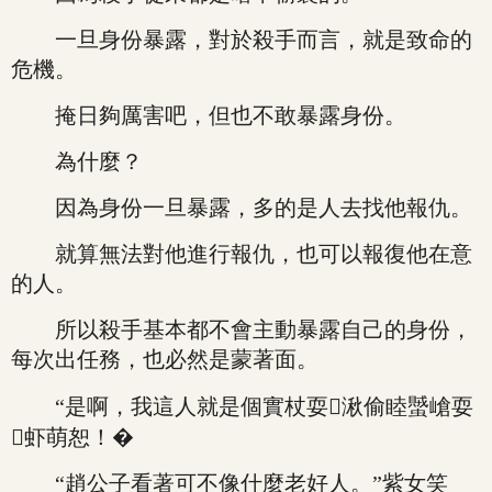
一旦身份暴露，對於殺手而言，就是致命的
危機。
掩日夠厲害吧，但也不敢暴露身份。
為什麼？
因為身份一旦暴露，多的是人去找他報仇。
就算無法對他進行報仇，也可以報復他在意
的人。
所以殺手基本都不會主動暴露自己的身份，
每次出任務，也必然是蒙著面。
“是啊，我這人就是個實杖耍湫偷睦蠈嵢耍
虾萌恕！�
“趙公子看著可不像什麼老好人。”紫女笑