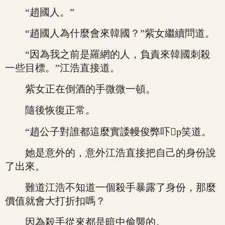
“趙國人。”
“趙國人為什麼會來韓國？”紫女繼續問道。
“因為我之前是羅網的人，負責來韓國刺殺
一些目標。”江浩直接道。
紫女正在倒酒的手微微一頓。
隨後恢復正常。
“趙公子對誰都這麼實諉幔俊弊吓p笑道。
她是意外的，意外江浩直接把自己的身份說
了出來。
難道江浩不知道一個殺手暴露了身份，那麼
價值就會大打折扣嗎？
因為殺手從來都是暗中偷襲的。