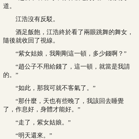
道。
江浩沒有反駁。
酒足飯飽，江浩終於看了兩眼跳舞的舞女，
隨後就收回了視線。
“紫女姑娘，我剛剛這一頓，多少錢啊？”
“趙公子不用給錢了，這一頓，就當是我請
的。”
“如此，那我可就不客氣了。”
“那什麼，天也有些晚了，我該回去睡覺
了，作息好，身體才能好。”
“走了，紫女姑娘。”
“明天還來。”