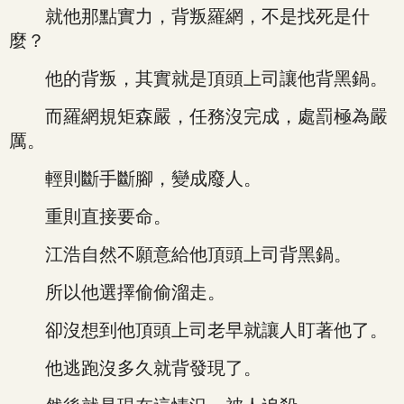
就他那點實力，背叛羅網，不是找死是什
麼？
他的背叛，其實就是頂頭上司讓他背黑鍋。
而羅網規矩森嚴，任務沒完成，處罰極為嚴
厲。
輕則斷手斷腳，變成廢人。
重則直接要命。
江浩自然不願意給他頂頭上司背黑鍋。
所以他選擇偷偷溜走。
卻沒想到他頂頭上司老早就讓人盯著他了。
他逃跑沒多久就背發現了。