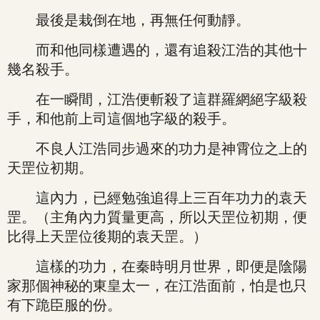
最後是栽倒在地，再無任何動靜。
而和他同樣遭遇的，還有追殺江浩的其他十
幾名殺手。
在一瞬間，江浩便斬殺了這群羅網絕字級殺
手，和他前上司這個地字級的殺手。
不良人江浩同步過來的功力是神霄位之上的
天罡位初期。
這內力，已經勉強追得上三百年功力的袁天
罡。（主角內力質量更高，所以天罡位初期，便
比得上天罡位後期的袁天罡。）
這樣的功力，在秦時明月世界，即便是陰陽
家那個神秘的東皇太一，在江浩面前，怕是也只
有下跪臣服的份。