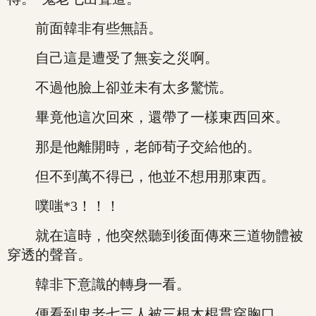
前面韓非有些無語。
自己這是遭受了無妄之災啊。
不過他臉上卻並未有太多驚慌。
畢竟他這次回來，還帶了一樣東西回來。
那是他離開時，老師荀子交給他的。
但不到萬不得已，他並不想用那東西。
噗嗤*3！！！
就在這時，他突然聽到後面傳來三道物體被
穿透的聲音。
韓非下意識的轉身一看。
便看到鬼老七三人被三根木棍貫穿胸口。