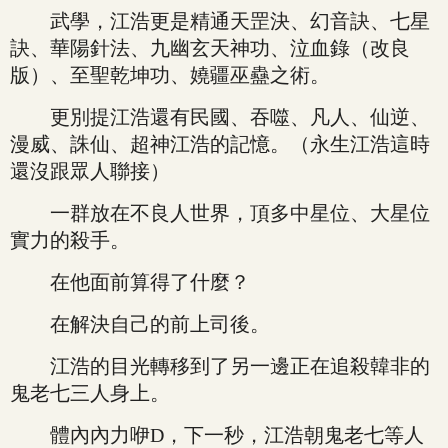
武學，江浩更是精通天罡決、幻音訣、七星
訣、華陽針法、九幽玄天神功、泣血錄（改良
版）、至聖乾坤功、嬈疆巫蠱之術。
更別提江浩還有民國、吞噬、凡人、仙逆、
漫威、誅仙、超神江浩的記憶。（永生江浩這時
還沒跟眾人聯接）
一群放在不良人世界，頂多中星位、大星位
實力的殺手。
在他面前算得了什麼？
在解決自己的前上司後。
江浩的目光轉移到了另一邊正在追殺韓非的
鬼老七三人身上。
體內內力咿D，下一秒，江浩朝鬼老七等人