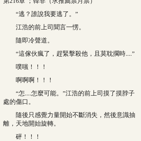
第216章 ；韓非（求推薦票月票）
“逃？誰說我要逃了。”
江浩的前上司聞言一愣。
隨即冷聲道。
“這傢伙瘋了，趕緊擊殺他，且莫耽擱時....”
噗嗤！！！
啊啊啊！！！
“怎....怎麼可能。”江浩的前上司摸了摸脖子
處的傷口。
隨後只感覺力量開始不斷消失，然後意識抽
離，天地開始旋轉。
砰！！！