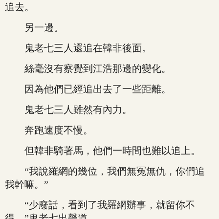
追去。
另一邊。
鬼老七三人還追在韓非後面。
絲毫沒有察覺到江浩那邊的變化。
因為他們已經追出去了一些距離。
鬼老七三人雖然有內力。
奔跑速度不慢。
但韓非騎著馬，他們一時間也難以追上。
“我說羅網的幾位，我們無冤無仇，你們追
我幹嘛。”
“少廢話，看到了我羅網辦事，就留你不
得。”鬼老七出聲道。