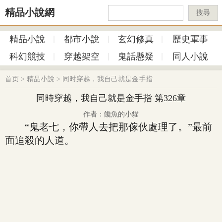
精品小說網
搜尋
精品小說
都市小說
玄幻修真
歷史軍事
科幻競技
穿越架空
鬼話懸疑
同人小說
首页
>
精品小說
>
同时穿越，我自己就是金手指
同時穿越，我自己就是金手指 第326章
作者：饞魚的小貓
“鬼老七，你帶人去把那傢伙處理了。”最前
面追殺的人道。