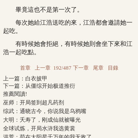
畢竟這也不是第一次了。
每次她給江浩送吃的來，江浩都會邀請她一
起吃。
有時候她會拒絕，有時候她則會坐下來和江
浩一起吃點。
首章
上一章
192/487
下一章
尾章
目錄
上一篇：
白衣披甲
下一篇：
从僵综开始极道推衍
推薦閱讀!
巫师：开局签到超凡药剂
综武：通晓古今，你说我是乌鸦嘴
大明：夭寿了，刚成仙就被曝光
全球试炼，开局水浒我选黄裳
洪荒：苟在太阳星千万年的我无敌了