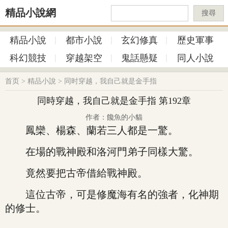
精品小說網
搜尋
精品小說
都市小說
玄幻修真
歷史軍事
科幻競技
穿越架空
鬼話懸疑
同人小說
首页
>
精品小說
>
同时穿越，我自己就是金手指
同時穿越，我自己就是金手指 第192章
作者：饞魚的小貓
鳳欒、楊森、蘭若三人都是一驚。
在場的戰神殿和洛河門弟子同樣大驚。
竟然要把古帝借給戰神殿。
這位古帝，可是修魔海有名的強者，化神期
的修士。