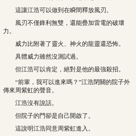
這讓江浩可以做到在瞬間釋放風刃。
風刃不僅鋒利無雙，還能疊加雷電的破壞
力。
威力比附著了靈火、神火的龍靈還恐怖。
具體威力雖然沒測試過。
但江浩可以肯定，絕對是他的最強殺招。
“前輩，我可以進來嗎？”江浩閉關的院子外
傳來周紫虹的聲音。
江浩沒有說話。
但院子的門卻是自己開啟了。
這說明江浩同意周紫虹進入。