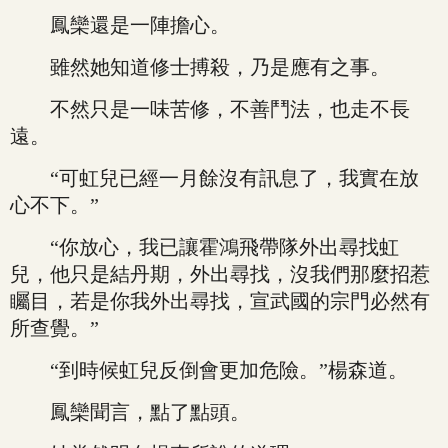
鳳欒還是一陣擔心。
雖然她知道修士搏殺，乃是應有之事。
不然只是一味苦修，不善鬥法，也走不長
遠。
“可虹兒已經一月餘沒有訊息了，我實在放
心不下。”
“你放心，我已讓霍鴻飛帶隊外出尋找虹
兒，他只是結丹期，外出尋找，沒我們那麼招惹
矚目，若是你我外出尋找，宣武國的宗門必然有
所查覺。”
“到時候虹兒反倒會更加危險。”楊森道。
鳳欒聞言，點了點頭。