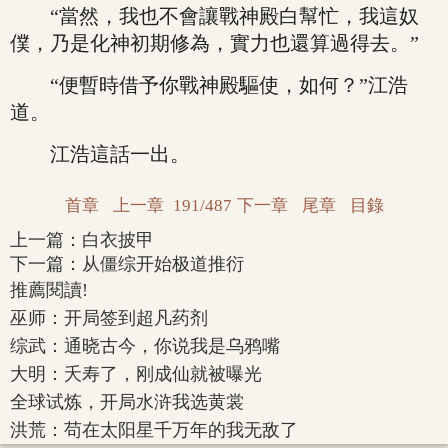
“當然，我也不會讓戰神殿白幫忙，我這奴
僕，乃是化神初期修為，實力也還算過得去。”
“便暫時借予你戰神殿驅使，如何？”江浩
道。
江浩這話一出。
首章
上一章
191/487
下一章
尾章
目錄
上一篇：
白衣披甲
下一篇：
从僵综开始极道推衍
推薦閱讀!
巫师：开局签到超凡药剂
综武：通晓古今，你说我是乌鸦嘴
大明：夭寿了，刚成仙就被曝光
全球试炼，开局水浒我选黄裳
洪荒：苟在太阳星千万年的我无敌了