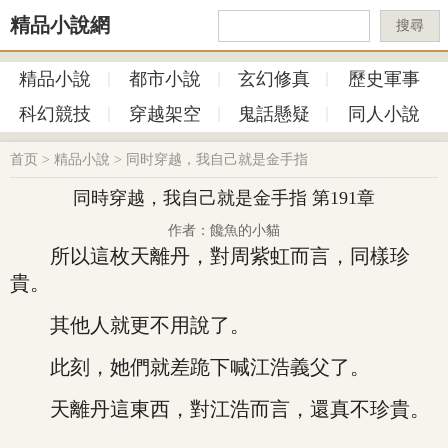
精品小說網
搜尋
精品小說
都市小說
玄幻修真
歷史軍事
科幻競技
穿越架空
鬼話懸疑
同人小說
首页
>
精品小說
>
同时穿越，我自己就是金手指
同時穿越，我自己就是金手指 第191章
作者：饞魚的小貓
所以這枚天離丹，對周紫虹而言，同樣珍
貴。
其他人就更不用說了。
此刻，她們就差跪下喊江浩義父了。
天離丹這東西，對江浩而言，還真不珍貴。