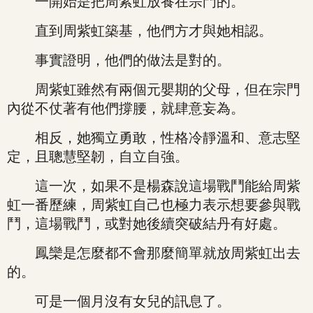
一開始是把周紫虹放養在宗門的。
直到周紫虹築基，他們方才與她相認。
事實證明，他們的做法是對的。
周紫虹雖然有兩個元嬰期的父母，但在宗門
內從不仗著有他們撐腰，就肆意妄為。
相反，她獨立勇敢，性格冷靜溫和、意志堅
定，且聰慧堅韌，自立自強。
這一次，如果不是楊森說這場戰鬥能給周紫
虹一番歷練，周紫虹自己也極力表示想要參與戰
鬥，這場戰鬥，或對她後續突破結丹有好處。
鳳欒是怎麼都不會那麼簡單就放周紫虹出去
的。
可是一個月沒有女兒的訊息了。