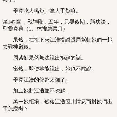
畢竟吃人嘴短，拿人手短嘛。
第147章 ；戰神殿，五年，元嬰後期，新功法，
聖靈炎典（1、求推薦票月）
果然，在接下來江浩提議跟周紫虹她們一起
去戰神殿後。
周紫虹果然無法說出拒絕的話。
當然，即便她能說出，她也不敢說。
畢竟江浩的修為太強了。
加上她對江浩並不瞭解。
萬一她拒絕，然後江浩因此憤怒而對她們出
手怎麼辦？