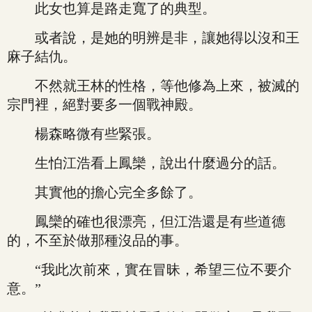
此女也算是路走寬了的典型。
或者說，是她的明辨是非，讓她得以沒和王
麻子結仇。
不然就王林的性格，等他修為上來，被滅的
宗門裡，絕對要多一個戰神殿。
楊森略微有些緊張。
生怕江浩看上鳳欒，說出什麼過分的話。
其實他的擔心完全多餘了。
鳳欒的確也很漂亮，但江浩還是有些道德
的，不至於做那種沒品的事。
“我此次前來，實在冒昧，希望三位不要介
意。”