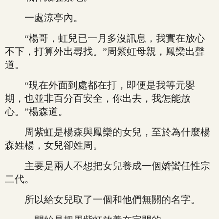
一處涼亭內。
“楊哥，虹兒已一月多沒訊息，我實在放心
不下，打算外出尋找。”周紫虹母親，鳳欒出聲
道。
“現在外面到處都在打，即便是我等元嬰
期，也並非百分百安全，你出去，我怎能放
心。”楊森道。
周紫虹是楊森與鳳欒的女兒，至於為什麼楊
森姓楊，女兒卻姓周。
主要是兩人不想把女兒養成一個嬌蠻任性宗
二代。
所以給女兒取了一個和他們無關的名字。