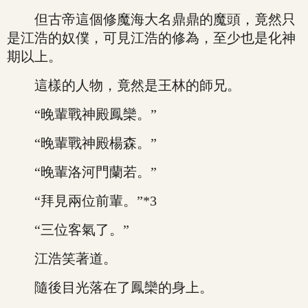
但古帝這個修魔海大名鼎鼎的魔頭，竟然只
是江浩的奴僕，可見江浩的修為，至少也是化神
期以上。
這樣的人物，竟然是王林的師兄。
“晚輩戰神殿鳳欒。”
“晚輩戰神殿楊森。”
“晚輩洛河門蘭若。”
“拜見兩位前輩。”*3
“三位客氣了。”
江浩笑著道。
隨後目光落在了鳳欒的身上。