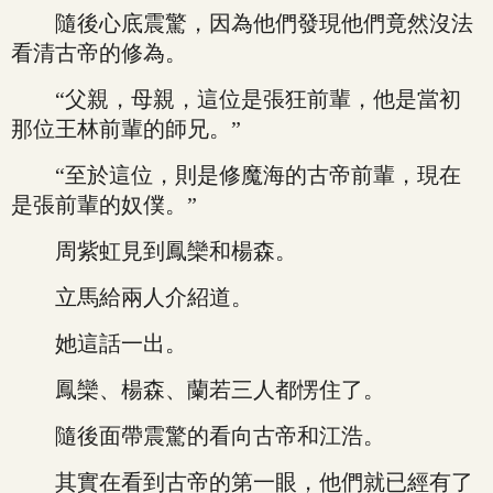
隨後心底震驚，因為他們發現他們竟然沒法
看清古帝的修為。
“父親，母親，這位是張狂前輩，他是當初
那位王林前輩的師兄。”
“至於這位，則是修魔海的古帝前輩，現在
是張前輩的奴僕。”
周紫虹見到鳳欒和楊森。
立馬給兩人介紹道。
她這話一出。
鳳欒、楊森、蘭若三人都愣住了。
隨後面帶震驚的看向古帝和江浩。
其實在看到古帝的第一眼，他們就已經有了