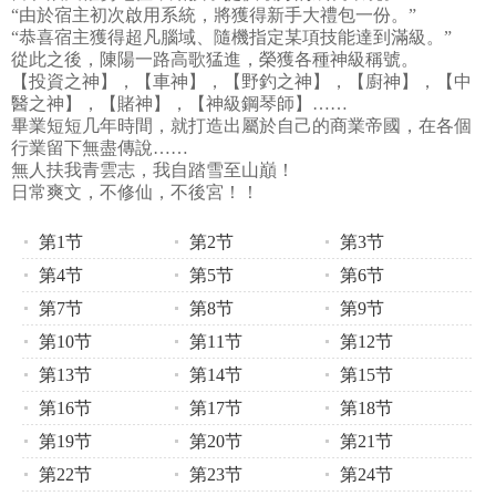
“由於宿主初次啟用系統，將獲得新手大禮包一份。”
“恭喜宿主獲得超凡腦域、隨機指定某項技能達到滿級。”
從此之後，陳陽一路高歌猛進，榮獲各種神級稱號。
【投資之神】，【車神】，【野釣之神】，【廚神】，【中
醫之神】，【賭神】，【神級鋼琴師】……
畢業短短几年時間，就打造出屬於自己的商業帝國，在各個
行業留下無盡傳說……
無人扶我青雲志，我自踏雪至山巔！
日常爽文，不修仙，不後宮！！
第1节
第2节
第3节
第4节
第5节
第6节
第7节
第8节
第9节
第10节
第11节
第12节
第13节
第14节
第15节
第16节
第17节
第18节
第19节
第20节
第21节
第22节
第23节
第24节