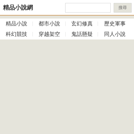
精品小說網
搜尋
精品小說
都市小說
玄幻修真
歷史軍事
科幻競技
穿越架空
鬼話懸疑
同人小說