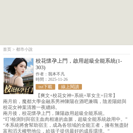
首页
>
都市小說
校花懷孕上門，啟用超級全能系統(1-
303)
作者：
我本不凡
時間：2025-11-26
txt下載
線上閱讀
【爽文+校花女神+系統+單女主+日常】
兩月前，魔都大學金融系男神陳陽在酒吧兼職，陰差陽錯與
校花女神葉清雅一夜纏綿。
兩月後，校花懷孕上門，陳陽啟用超級全能系統。
“叮!檢測到與宿主血肉相連的血脈，超級全能系統啟用中。”
“本系統將會幫助宿主，成為各領域的全能王者，擁有無盡財
富和滔天權勢地位，給孩子提供最好的成長環境。”