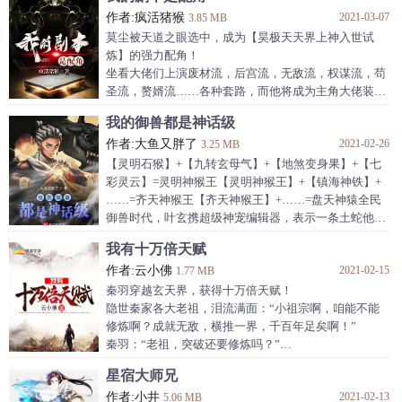
“充值使你快乐，氪金让你变强！”
作者:疯活猪猴
2021-03-07
“如果不够强，那一定是你充的还不够多。”
3.85 MB
“少年，想变强吗？”
莫尘被天道之眼选中，成为【昊极天天界上神入世试
沐凡：“那...先充十个亿....”
炼】的强力配角！
坐看大佬们上演废材流，后宫流，无敌流，权谋流，苟
圣流，赘婿流……各种套路，而他将成为主角大佬装逼
打脸的背景陪衬。
我的御兽都是神话级
是任人摆布，随波逐流？
作者:大鱼又胖了
2021-02-26
还是逆天改命，主宰自己的命运？
3.25 MB
全在一念之间！
【灵明石猴】+【九转玄母气】+【地煞变身果】+【七
Ps：一本没有叮叮叮系统的书，前期对主角有所压制，
彩灵云】=灵明神猴王【灵明神猴王】+【镇海神铁】+
50章挣脱束缚，开始逆袭！
……=齐天神猴王【齐天神猴王】+……=盘天神猿全民
作者自定义标签 轻松
御兽时代，叶玄携超级神宠编辑器，表示一条土蛇他也
能将之进化成翱翔九天的神龙。于是，他养的小猴子，
我有十万倍天赋
成了神猿。他养的小鸟，变成了一只巨鲲鹏。
作者:云小佛
2021-02-15
1.77 MB
秦羽穿越玄天界，获得十万倍天赋！
隐世秦家各大老祖，泪流满面：“小祖宗啊，咱能不能
修炼啊？成就无敌，横推一界，千百年足矣啊！”
秦羽：“老祖，突破还要修炼吗？”
说话间，在破一阶，引动天地雷霆。
星宿大师兄
古老的丹圣：“千载寻徒，今日……今日终归不付祖
作者:小井
2021-02-13
师，只要秦羽愿拜师，圣品丹药如糖豆，随便吃！倾尽
5.06 MB