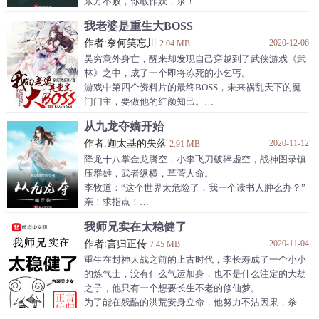
东方不败，你敢作妖，杀！
黑山老妖，我等你很久了，杀！
我老婆是重生大BOSS
轩辕不败，你为祸江湖日久，说杀你就杀你！
作者:奈何笑忘川
2020-12-06
弃天帝，你妄想毁灭神州，我陆玄就在这里等着杀你！
2.04 MB
……
吴穷意外身亡，醒来却发现自己穿越到了武侠游戏《武
善恶终有报,天道好轮回。
林》之中，成了一个即将冻死的小乞丐。
不信抬头看,苍天饶过谁！
游戏中第四个资料片的最终BOSS，未来祸乱天下的魔
天道倾颓，正义不存？
门门主，要做他的红颜知己。
就由我陆玄刀剑在手，杀出个朗朗乾坤！
游戏中第五个资料片的最终BOSS，还未成长起来的正
从九龙夺嫡开始
……
道魁首，想要为他披上嫁衣。
（本书爽文，不喜勿喷。江湖路远，键下留情。）
作者:迦太基的失落
2020-11-12
看着眼前相爱相杀的两个绝世女子，吴穷一脸绝望地看
2.91 MB
向身边女扮男装的腹黑少女。
降龙十八掌金龙腾空，小李飞刀破碎虚空，战神图录镇
作者自定义标签 嚣张 无敌文 穿
少女折扇遮脸，语笑嫣然。
压群雄，武者纵横，草菅人命。
她是游戏最后一个资料片的终极大BOSS，未来一统天
李牧道：“这个世界太危险了，我一个读书人肿么办？”
下的绝世女帝......
亲！求指点！
PS：简单来说，这是一个穿越者与几个重生大BOSS之
【……进度70%……】
我师兄实在太稳健了
间一边相爱相杀，一边四处搞
金手指还没有上线，卡文当中！
作者:言归正传
2020-11-04
7.45 MB
重生在封神大战之前的上古时代，李长寿成了一个小小
的炼气士，没有什么气运加身，也不是什么注定的大劫
之子，他只有一个想要长生不老的修仙梦。
为了能在残酷的洪荒安身立命，他努力不沾因果，杀人
必扬其灰，凡事谋而后动，从不轻易步入危险之中。