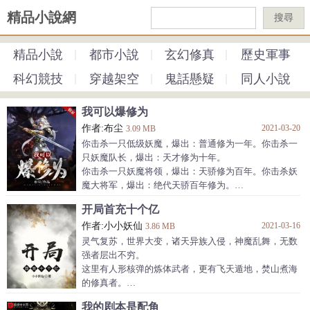
精品小說網
搜尋
精品小說
都市小說
玄幻修真
歷史軍事
科幻競技
穿越架空
鬼話懸疑
同人小說
我可以爆修为
作者:布尘
2021-03-20
3.09 MB
你击杀一只低级妖魔，爆出：普通修为一年。你击杀一
只妖魔队长，爆出：天才修为十年。
你击杀一只妖魔将领，爆出：天骄修为百年。你击杀妖
魔大将军，爆出：绝代天骄百年修为。
你击杀妖魔统帅，爆出：旷古妖孽千年修为。你击杀妖
开局首充十个亿
魔之王，爆出：神级修为一万年。
作者:小小妖仙
2021-03-16
你击杀……当江长空杀敌爆出修为的那一刻，整个世
3.86 MB
界，不够他一个人打！...
灵气复苏，世界大变，诸天异族入侵，神魔乱舞，无数
强者层出不穷。
这里有人形核弹的炼体武者，更有飞天遁地，焚山煮海
的修真者。
没事，我有充值系统。
我的剧本是配角