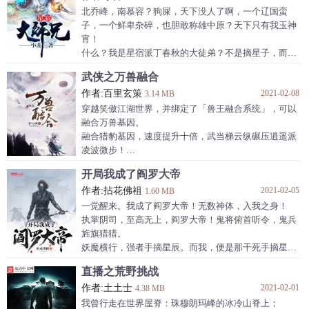
吾之一生，也当铸就一位丹道大帝！”
北乔峰，南慕容？狗屎，天下没人了啊，一个辽国蛮
阵道圣尊：“拜师老夫门下，禁忌大阵，随意使用，所
子，一个鲜卑杂碎，也胆敢称雄中原？天下只有我玉神
需资源，就算在禁地之中老夫也走上一遭！老家伙，你
宵！
安敢争？真当我这第四杀阵是吃素的？”
什么？我是星宿派丁春秋的大徒弟？不是摘星子，而是
在丁春秋手中不得好死的大弟子？
武侠之万兽融合
尼玛，一穿越就被废了？没关系，我可是电大高材生
作者:百里玄策
2021-02-08
啊，任何的武功，都是科学理论的衍生！
3.14 MB
什么？我是可以在天龙与现代穿梭？还是我有一个天龙
穿越笑傲江湖世界，并绑定了「兽王融合系统」，可以
世界？屌丝必须雄起！
融合万兽基因。
融合猎豹基因，速度提升十倍，武当梯云纵碾压逍遥派
凌波微步！
融合蚂蚁基因，力量提升百倍，武当震山铁掌碾压丐帮
开局我成了阎罗大帝
降龙十八掌！
作者:拈花佛祖
2021-02-05
融合水熊虫基因，生命力提升千倍，再搭配少林金钟
1.60 MB
罩……无敌，是多么得寂寞！
一觉醒来。我成了阎罗大帝！无数神体，入我之身！
执掌阴司，至高无上，阎罗大帝！鬼将俯首听令，鬼兵
旌旗猎猎。
妖魔横行，强者手摘星辰。而我，便是那干死手摘星辰
的人！我让你摘星了吗？
直播之荒野挑战
作者:土土士
2021-02-01
4.38 MB
我曾行走在世界屋脊：珠穆朗玛峰的冰冷山脊上；