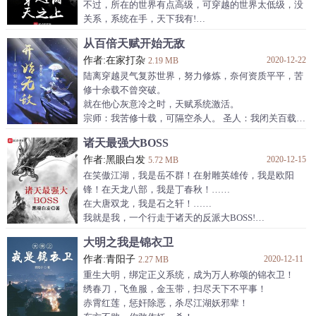
不过，所在的世界有点高级，可穿越的世界太低级，没
关系，系统在手，天下我有!
以吞噬星空为基础，黄飞鸿，李元霸，葫芦兄弟，滕青
从百倍天赋开始无敌
山，洪易……
作者:在家打杂
2020-12-22
韩东一步一个脚印，在系统的帮助下，站在了诸天之
2.19 MB
上！
陆离穿越灵气复苏世界，努力修炼，奈何资质平平，苦
修十余载不曾突破。
就在他心灰意冷之时，天赋系统激活。
宗师：我苦修十载，可隔空杀人。 圣人：我闭关百载，
能称雄一界。
诸天最强大BOSS
真仙：我悟道千载，当横压宇内。 …… 而这时，陆离
作者:黑眼白发
2020-12-15
融合亿万倍天赋，一息宗师，三息成圣，十息真仙……
5.72 MB
一日之后，在宇宙众生的惊叹之下，他超越仙帝，化身
在笑傲江湖，我是岳不群！在射雕英雄传，我是欧阳
唯一道祖，横断古今未来...
锋！在天龙八部，我是丁春秋！……
在大唐双龙，我是石之轩！……
我就是我，一个行走于诸天的反派大BOSS!
笑傲江湖、射雕英雄传、天龙八部、小李飞刀、大唐双
大明之我是锦衣卫
龙传、风云、诛仙、阳神、遮天、完美世界、永生……
作者:青阳子
2020-12-11
2.27 MB
重生大明，绑定正义系统，成为万人称颂的锦衣卫！
绣春刀，飞鱼服，金玉带，扫尽天下不平事！
赤霄红莲，惩奸除恶，杀尽江湖妖邪辈！