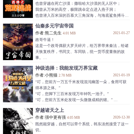
也曾穿越在死亡沙漠：撒啦哈大沙漠的无人区中；
我曾从万米的高空，极限跳伞定点进入燕子洞；
也曾潜入百米深的百慕大三角深海，与海底鲨鱼搏斗！
我叫陈旭，华夏人，世界最牛逼的荒野主播，你们可以
仙秦多元宇宙帝国
叫我旭爷，现在，我正在美洲，世界最大的热带雨林中
作者:熊二先生
2021-01-27
进行直播，大家可以看到，我浑身上下，只穿了一条短
4.01 MB
裤，是的，连鞋也没穿，这一次，我要挑战不带任何物
政哥牛逼！
品，在雨林极限生存六十天！
这是一个政哥偶获大罗天碎片，给万界带来秦法，给诸
天恢复秩序，书同文、车同轨，统一货币度量衡的故
事。
终有一日，朕会将大秦的黑水龙旗插遍诸天万界的每一
神级选择：我能发现万界宝藏
个角落——祖龙·始皇帝·仙秦之主·嬴姓赵氏名政。
作者:小熊猫
2021-01-19
陛下，您的恶名从东方昆仑仙界到西方万神殿无人不
2.70 MB
知，无人不晓——主神殿主神。
“叮，您前方一万五千米发现混沌幽莲一朵，食用可获
依秦律，将之剔去仙骨、打散元神、生生世世，永坠轮
得本源之体。”
回——李斯。
“叮，您脚下三百米发现万年钟乳一池子。”
岂曰无衣，与子同袍——仙秦将士。...
“叮，您前方五米处发现一头微微成精的猪。”
“叮，您脚下两米处发现一颗经过米田共日夜浇灌的猪
穿越诸天之上
笼草一颗，食用可获得一月寿元。“
作者:强中更有强
2020-12-30
......
4.05 MB
”大哥，我们一起跳崖...
既然能穿越，自然可以带个系统，韩东淡然接受了这一
切。