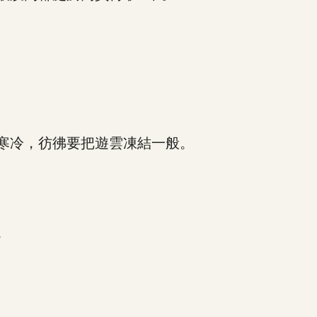
寒冷，彷彿要把遊雲凍結一般。
。