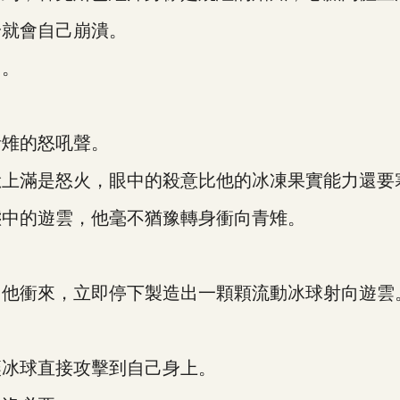
就會自己崩潰。
了。
雉的怒吼聲。
滿是怒火，眼中的殺意比他的冰凍果實能力還要
中的遊雲，他毫不猶豫轉身衝向青雉。
他衝來，立即停下製造出一顆顆流動冰球射向遊雲
冰球直接攻擊到自己身上。