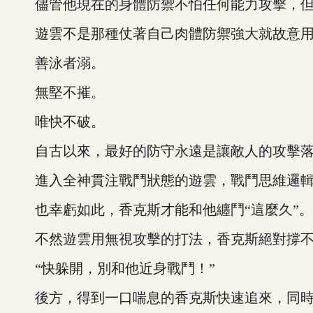
儘管他現在的身體防禦不怕任何能力攻擊，但
遊雲不是那種仗著自己肉體防禦強大就故意用
善泳者溺。
無堅不摧。
唯快不破。
自古以來，最好的防守永遠是讓敵人的攻擊落
進入全神貫注戰鬥狀態的遊雲，戰鬥思維邏輯
也幸虧如此，香克斯才能和他纏鬥“這麼久”。
不然遊雲用無視攻擊的打法，香克斯絕對撐不
“快躲開，別和他近身戰鬥！”
後方，得到一口喘息的香克斯快速追來，同時