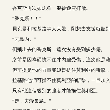
香克斯再次如炮彈一般被遊雲打飛。
“香克斯！！”
貝克曼和拉基路等人大驚，剛想去支援就聽到
“去島內。”
倒飛出去的香克斯，這次沒有受到多少傷。
之前是因為硬抗不住才內臟受傷，這次他是藉
但前提是他的力量能短暫抗住莫利亞的斬擊，
拉基路他們可擋不住莫利亞的斬擊，一旦加入
只有他這個級別的強者才能拖住莫利亞。
“走，去蜂巢島。”