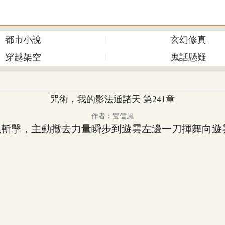
都市小說
玄幻修真
穿越架空
鬼話懸疑
咒術，我的影法通諸天 第241章
作者：雙儒風
斬擊，主動撤去力量瞬步到遊雲左邊一刀揮舞向遊