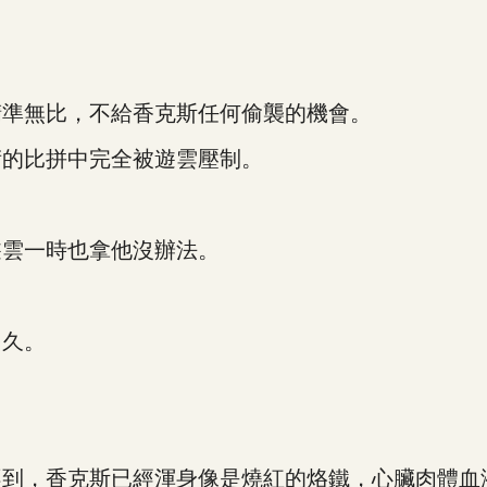
準無比，不給香克斯任何偷襲的機會。
的比拼中完全被遊雲壓制。
雲一時也拿他沒辦法。
久。
，香克斯已經渾身像是燒紅的烙鐵，心臟肉體血