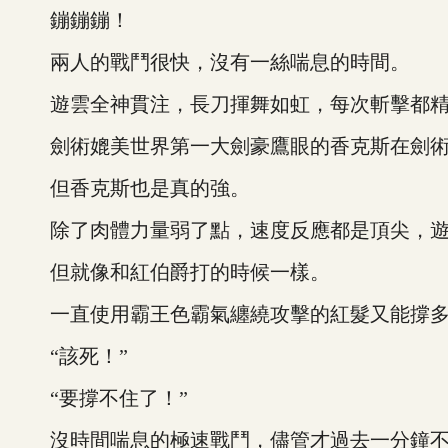
鏰鏰鏰！
兩人的戰鬥很快，沒有一絲喘息的時間。
遊雲全神貫注，長刀揮舞如虹，每次斬擊都精
劍術媲美世界第一大劍豪鷹眼的香克斯在劍術
但香克斯也是真的強。
除了肉體力量弱了點，速度反應都是頂尖，遊
但就像和紅伯爵打的時候一樣。
一直使用霸王色霸氣纏繞攻擊的紅髮又能撐多
“該死！”
“要撐不住了！”
沒時間喘息的極速戰鬥，儘管才過去一分鐘不到