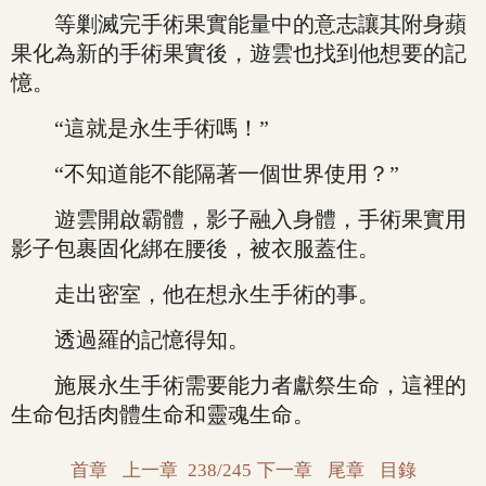
等剿滅完手術果實能量中的意志讓其附身蘋
果化為新的手術果實後，遊雲也找到他想要的記
憶。
“這就是永生手術嗎！”
“不知道能不能隔著一個世界使用？”
遊雲開啟霸體，影子融入身體，手術果實用
影子包裹固化綁在腰後，被衣服蓋住。
走出密室，他在想永生手術的事。
透過羅的記憶得知。
施展永生手術需要能力者獻祭生命，這裡的
生命包括肉體生命和靈魂生命。
首章
上一章
238/245
下一章
尾章
目錄