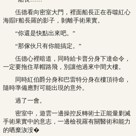
伍德看向密室大門，裡面船長正在吞噬紅心
海賵F船長羅的影子，剝離手術果實。
“你還是快點出來吧。”
“那傢伙只有你能搞定。”
伍德心裡暗道，同時給卡普分身下達命令，
一定要拖住草帽路飛，別讓他過來中間大樓。
同時紅伯爵分身和巴雷特分身在樓頂待命，
隨時準備應對可能出現的意外。
過了一會。
密室中，遊雲一邊操控反轉術士正能量剿滅
手術果實中的意志，一邊檢視羅有關醫術和能力
的哂糜洃洝�