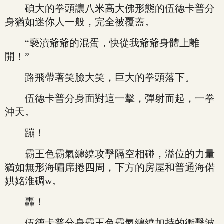
碩大的拳頭讓八米高大佛形態的伍德卡普分
身猶如迷你人一般，完全被覆蓋。
“褻瀆爺爺的混蛋，快從我爺爺身體上離
開！”
路飛帶著笑臉大笑，巨大的拳頭落下。
伍德卡普分身面對這一擊，彈射而起，一拳
沖天。
蹦！
霸王色霸氣纏繞攻擊隔空相碰，溢位的力量
猶如無形海嘯席捲四周，下方的房屋和普通海偌
娂姳淮碉w。
轟！
伍德卡普分身霸王色霸氣纏繞加持的衝擊波