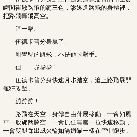
瞬間衝散路飛的霸王色，滲透進路飛的身體裡，
把路飛轟飛高空。
這一擊。
伍德卡普分身贏了。
剛覺醒的路飛，不是他的對手。
但……嘭嘭嘭！
伍德卡普分身快速月步踏空，追上路飛展開
瘋狂攻擊。
蹦蹦蹦！
路飛在天空，身體自由伸展移動，一會如風
車一般旋轉騰空，一會抓住雲層一拉快速移動，
一會雙腿踩出風火輪如湯姆貓一樣在空中跑步。