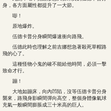
身，各方面屬性都提升了一大節。
嘭！
原地爆炸。
伍德卡普分身瞬間爆速衝向路飛。
伍德此時也理解之前吉娜想急著殺死草帽路
飛的心了。
這種怪物小鬼的確不能給他時間，必須一擊
致命才行。
蹦！
大地如蹦床，向內凹陷，沒等伍德卡普分身
襲來，路飛身影瞬間彈向高空，整個身體像氣球
充氣一般瞬間膨脹成三十米高的巨人。