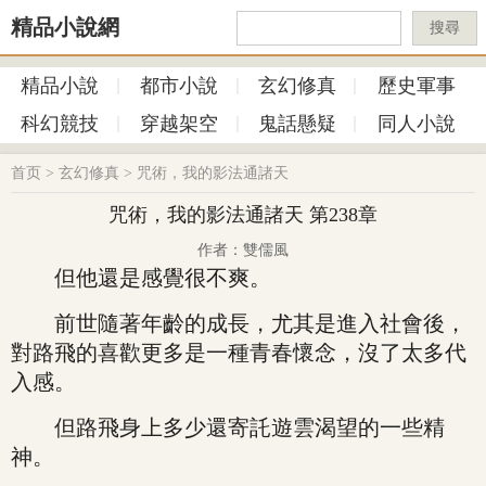
精品小說網
搜尋
精品小說
都市小說
玄幻修真
歷史軍事
科幻競技
穿越架空
鬼話懸疑
同人小說
首页
>
玄幻修真
>
咒術，我的影法通諸天
咒術，我的影法通諸天 第238章
作者：雙儒風
但他還是感覺很不爽。
前世隨著年齡的成長，尤其是進入社會後，
對路飛的喜歡更多是一種青春懷念，沒了太多代
入感。
但路飛身上多少還寄託遊雲渴望的一些精
神。