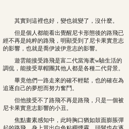
其實到這裡也好，變也就變了，沒什麼。
但是個人都能看出覺醒尼卡形態後的路飛已
經不再是純粹的路飛，明顯受到了尼卡果實意志
的影響，也就是喬伊波伊意志的影響。
遊雲能接受路飛是富二代當海袤w驗生活的
調侃，能接受草帽團其他人都是各種二代背景。
畢竟他們一路走來的確不輕鬆，也的確在為
追逐自己的夢想而努力奮鬥。
但他接受不了路飛不再是路飛，只是一個被
尼卡果實意志影響的小丑。
焦點畫素感知中，此時胸口猶如鼓面膨脹彈
起的路飛，身上冒出白色粘稠煙霧，頭髮也在逐