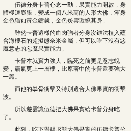
伍德分身卡普心念一動，果實能力開啟，身
體極速膨脹，變成一個八米高的人形大佛，渾身
金色猶如黃金鑄就，金色炎雲環繞其身。
雖然卡普這樣的血肉強者分身沒辦法植入蘊
含海樓石的超擬態奈米金屬，但可以吃下沒有惡
魔意志的惡魔果實能力。
卡普本就實力強大，臨死之前更是意志蛻
變，霸氣更上一層樓，比原著中的卡普還要強大
一籌。
而他的拳骨衝擊又特別適合大佛果實的衝擊
波。
所以遊雲讓伍德把大佛果實給卡普分身吃
了。
此刻，吃下覺醒形態大佛果實的伍德卡普分