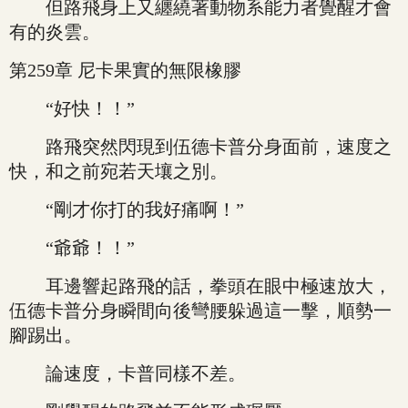
但路飛身上又纏繞著動物系能力者覺醒才會
有的炎雲。
第259章 尼卡果實的無限橡膠
“好快！！”
路飛突然閃現到伍德卡普分身面前，速度之
快，和之前宛若天壤之別。
“剛才你打的我好痛啊！”
“爺爺！！”
耳邊響起路飛的話，拳頭在眼中極速放大，
伍德卡普分身瞬間向後彎腰躲過這一擊，順勢一
腳踢出。
論速度，卡普同樣不差。