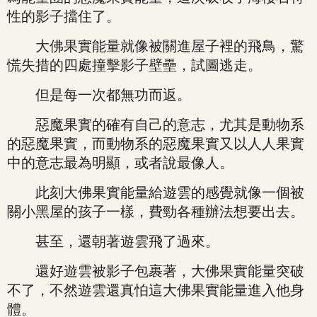
性的影子擋住了。
大佛果實能量就像被關進屋子裡的飛鳥，驚
慌失措的四處撞擊影子壁壘，試圖逃走。
但是每一次都無功而返。
惡魔果實的確有自己的意志，尤其是動物系
的惡魔果實，而動物系的惡魔果實又以人人果實
中的意志最為明顯，或者說最像人。
此刻大佛果實能量給遊雲的感覺就像一個被
關小黑屋的孩子一樣，費勁各種辦法想要出去。
甚至，還朝著遊雲飛了過來。
還好遊雲被影子包裹著，大佛果實能量突破
不了，不然遊雲還真怕這大佛果實能量進入他身
體。