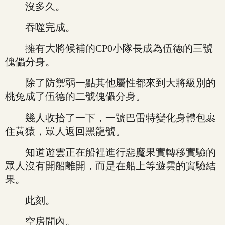
沒多久。
吞噬完成。
擁有大將候補的CP0小隊長成為伍德的三號
傀儡分身。
除了防禦弱一點其他屬性都來到大將級別的
桃兔成了伍德的二號傀儡分身。
幾人收拾了一下，一號巴雷特變化身體包裹
住黃猿，眾人返回黑龍號。
知道遊雲正在船裡進行惡魔果實轉移實驗的
眾人沒有開船離開，而是在船上等遊雲的實驗結
果。
此刻。
空房間內。