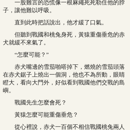
一股難言的恐慌像一根麻繩死死勒住他的脖
子，讓他難以呼吸。
直到此時把話說出，他才緩了口氣。
但聽到戰國和桃兔身死，黃猿重傷垂危的赤
犬就緩不來氣了。
“怎麼可能？”
赤犬嘴邊的雪茄啪嗒掉下，燃燒的雪茄頭落
在赤犬鋸子上燒出一個洞，他也不為所動，眼睛
瞪大，看向大門外，好似看到戰國他們交戰的島
嶼。
戰國先生怎麼會死？
黃猿怎麼可能重傷垂危？
從心裡說，赤犬一百個不相信戰國桃兔兩人