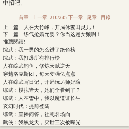
中招吧。
首章
上一章
210/245
下一章
尾章
目錄
上一篇：
人在大竹峰，开局休妻田灵儿！
下一篇：
练气抢婚元婴？你当这是女频啊！
推薦閱讀!
综武：我一男的怎么进了绝色榜
综武：我打爆所有排行榜
人在综武钓鱼，修炼天赋逆天
穿越洛克斯团，每天变强亿点点
人在综武写日记，开局玩坏师妃暄
综武：模拟诸天，她们全看到了？
综武：人在雪中，我以魔道证长生
玄幻时代：提前登陆
综武：直播问答，社死名场面
武侠：我黑龙天，灭世三次被曝光