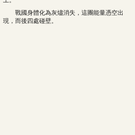
上。
戰國身體化為灰燼消失，這團能量憑空出
現，而後四處碰壁。