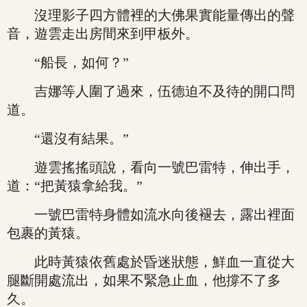
沒理影子四方體裡的大佛果實能量傳出的聲
音，遊雲走出房間來到甲板外。
“船長，如何？”
吉娜等人圍了過來，伍德迫不及待的開口問
道。
“還沒有結果。”
遊雲搖搖頭說，看向一號巴雷特，伸出手，
道：“把黃猿拿給我。”
一號巴雷特身體如流水向後褪去，露出裡面
包裹的黃猿。
此時黃猿依舊處於昏迷狀態，鮮血一直從大
腿斷開處流出，如果不緊急止血，他撐不了多
久。