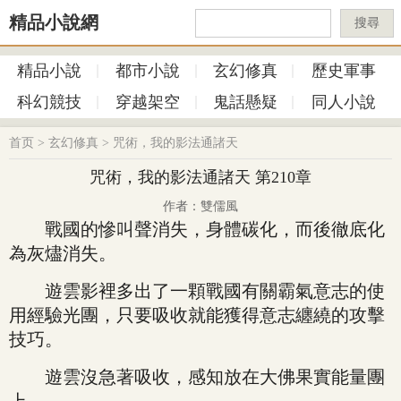
精品小說網
搜尋
精品小說
都市小說
玄幻修真
歷史軍事
科幻競技
穿越架空
鬼話懸疑
同人小說
首页
>
玄幻修真
>
咒術，我的影法通諸天
咒術，我的影法通諸天 第210章
作者：雙儒風
戰國的慘叫聲消失，身體碳化，而後徹底化
為灰燼消失。
遊雲影裡多出了一顆戰國有關霸氣意志的使
用經驗光團，只要吸收就能獲得意志纏繞的攻擊
技巧。
遊雲沒急著吸收，感知放在大佛果實能量團