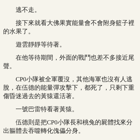
逃不走。
接下來就看大佛果實能量會不會附身籃子裡
的水果了。
遊雲靜靜等待著。
在他等待期間，外面的戰鬥也差不多接近尾
聲。
CP0小隊被全軍覆沒，其他海軍也沒有人逃
脫，在伍德的能量彈攻擊下，都死了，只剩下重
傷昏迷過去的黃猿還活著。
一號巴雷特看著黃猿。
伍德則是把CP0小隊長和桃兔的屍體找來分
出軀體去吞噬轉化傀儡分身。