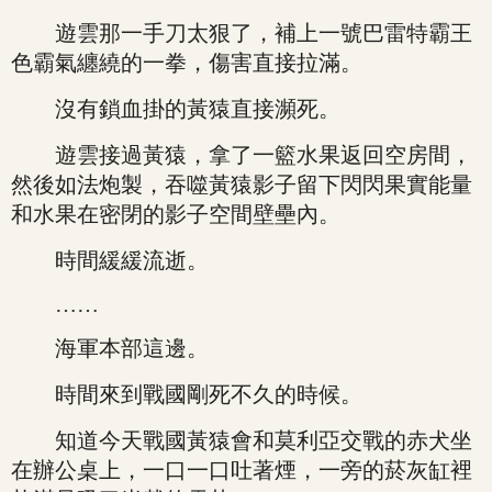
遊雲那一手刀太狠了，補上一號巴雷特霸王
色霸氣纏繞的一拳，傷害直接拉滿。
沒有鎖血掛的黃猿直接瀕死。
遊雲接過黃猿，拿了一籃水果返回空房間，
然後如法炮製，吞噬黃猿影子留下閃閃果實能量
和水果在密閉的影子空間壁壘內。
時間緩緩流逝。
……
海軍本部這邊。
時間來到戰國剛死不久的時候。
知道今天戰國黃猿會和莫利亞交戰的赤犬坐
在辦公桌上，一口一口吐著煙，一旁的菸灰缸裡