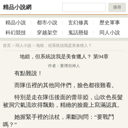
精品小說網
搜尋
精品小說
都市小說
玄幻修真
歷史軍事
科幻競技
穿越架空
鬼話懸疑
同人小說
首页
>
同人小說
>
地错，但系统说我是美食猎人？
地錯，但系統說我是美食獵人？ 第94章
作者：賽博坦神人
有點難說！
而隊伍裡的其他同伴們，臉色都很難看。
特別是走在隊伍後面的蕾菲婭，山吹色長髮
被洞穴氣流吹得飄動，精緻的臉龐上寫滿認真。
她握緊手裡的法杖，果斷詢問：“要戰鬥
嗎？”