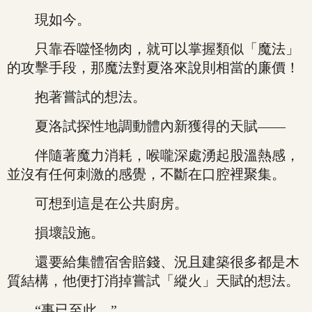
現如今。
只靠吞噬怪物肉，就可以掌握類似「魔法」
的攻擊手段，那魔法對夏洛來說則相當的廉價！
抱著嘗試的想法。
夏洛試探性地調動體內新獲得的天賦——
伴隨著魔力消耗，喉嚨深處湧起股溫熱感，
並沒有任何刺激的感覺，不斷在口腔裡聚集。
可想到這是在公共廚房。
損壞設施。
還要給集體宿舍賠錢、況且建築很多都是木
質結構，他便打消掉嘗試「縱火」天賦的想法。
“事已至此。”