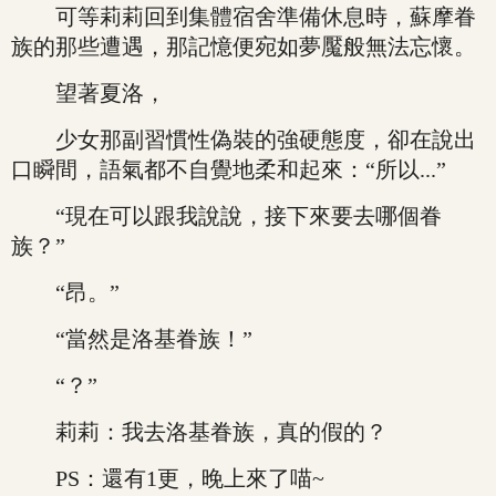
可等莉莉回到集體宿舍準備休息時，蘇摩眷
族的那些遭遇，那記憶便宛如夢魘般無法忘懷。
望著夏洛，
少女那副習慣性偽裝的強硬態度，卻在說出
口瞬間，語氣都不自覺地柔和起來：“所以...”
“現在可以跟我說說，接下來要去哪個眷
族？”
“昂。”
“當然是洛基眷族！”
“？”
莉莉：我去洛基眷族，真的假的？
PS：還有1更，晚上來了喵~