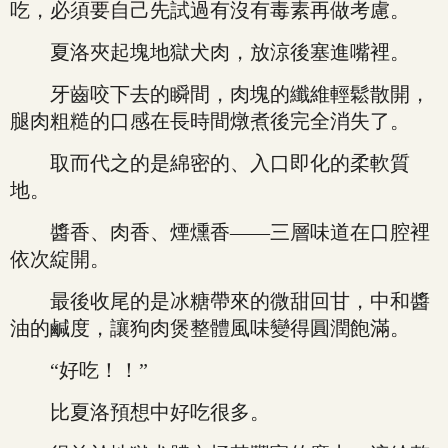
吃，必須要自己先試過有沒有毒素再做考慮。
夏洛夾起塊地獄犬肉，放涼後塞進嘴裡。
牙齒咬下去的瞬間，肉塊的纖維輕鬆散開，
腿肉粗糙的口感在長時間燉煮後完全消失了。
取而代之的是綿密的、入口即化的柔軟質
地。
醬香、肉香、煙燻香——三層味道在口腔裡
依次綻開。
最後收尾的是冰糖帶來的微甜回甘，中和醬
油的鹹度，讓狗肉煲整體風味變得圓潤飽滿。
“好吃！！”
比夏洛預想中好吃很多。