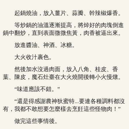
起鍋燒油，放入薑片、蒜瓣、幹辣椒爆香。
等炒鍋的油溫逐漸提高，將焯好的肉塊倒進
鍋中翻炒，直到表面微微焦黃，肉香被逼出來。
放進醬油、神酒、冰糖。
大火收汁裹色。
然後加水沒過肉面，放入八角、桂皮、香
葉、陳皮，魔石灶臺在大火燒開後轉小火慢燉。
“味道應該不錯。”
“還是得感謝農神狄蜜特...要連各種調料都沒
有，我都不敢想要怎麼樣去烹飪這些怪物肉！”
做完這些事情後。