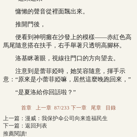
慵懶的聲音從裡面飄出來。
推開門後，
便看到神明癱在沙發上的模樣——赤紅色高
馬尾隨意搭在扶手，右手舉著只透明高腳杯。
洛基眯著眼，視線往門口的方向望去。
注意到是蕾菲婭時，她笑容隨意，揮手示
意：“原來是小蕾菲婭嘛，居然這麼晚跑回來，”
“是夏洛給你回話啦？”
首章
上一章
87/233
下一章
尾章
目錄
上一篇：
漫威：我保护伞公司向来造福民生
下一篇：
返回列表
推薦閱讀!