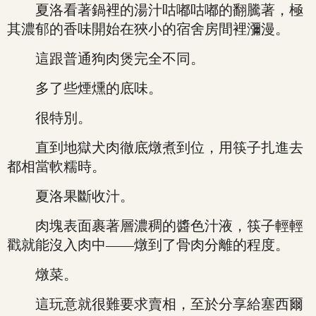
夏洛看著鍋裡的湯汁咕嘟咕嘟的翻騰著，極
其濃郁的香味開始在狹小的宿舍房間裡瀰漫。
這跟普通狗肉煲完全不同。
多了些煙燻的底味。
很特別。
直到地獄犬肉徹底燉煮到位，用筷子扎進去
都相當軟糯時。
夏洛果斷收汁。
肉塊表面裹著層濃稠的醬色汁液，筷子輕輕
戳就能沒入肉中——燉到了骨肉分離的程度。
燉菜。
這玩意就很難要求賣相，至於分享給塞西爾