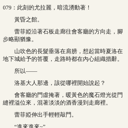
079：此刻的尤拉麗，暗流湧動著！
黃昏之館。
蕾菲婭沿著石板走廊往會客廳的方向走，腳
步略顯猶豫。
山吹色的長髮垂落在肩膀，想起當時夏洛在
地下城給予的答覆，走路時都在內心組織措辭。
所以——
洛基大人那邊，該從哪裡開始說起？
會客廳的門虛掩著，暖黃色的魔石燈光從門
縫裡溢位來，混著淡淡的酒香漫到走廊裡。
蕾菲婭伸出手輕輕敲門。
“進來進來~”