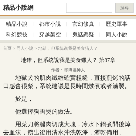
精品小說網
搜尋
精品小說
都市小說
玄幻修真
歷史軍事
科幻競技
穿越架空
鬼話懸疑
同人小說
首页
>
同人小說
>
地错，但系统说我是美食猎人？
地錯，但系統說我是美食獵人？ 第87章
作者：賽博坦神人
地獄犬的肌肉纖維確實粗糙，直接煎烤的話
口感會很柴，系統建議是長時間燉煮或者滷製。
於是，
他選擇狗肉煲的做法。
用菜刀將腿肉切成大塊，冷水下鍋煮開後焯
去血沫，撈出後用清水沖洗乾淨，瀝乾備用。