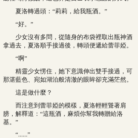
夏洛轉過頭：“莉莉，給我瓶酒。”
“好。”
少女沒有多問，從隨身的布袋裡取出瓶神酒
拿過去，夏洛順手接過後，轉頭便遞給蕾菲婭。
“啊”
精靈少女愣住，她下意識伸出雙手接過，可
那湛藍色、宛如湖泊般清澈的眼眸卻充滿茫然。
這是做什麼？
而注意到蕾菲婭的模樣，夏洛輕輕聳著肩
膀，解釋道：“這瓶酒，麻煩你幫我轉贈給洛
基。”
“......”