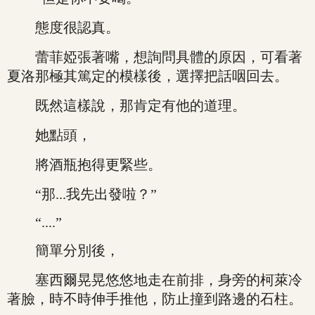
態度很認真。
蕾菲婭張著嘴，想詢問具體的原因，可看著
夏洛那極其篤定的模樣後，選擇把話咽回去。
既然這樣說，那肯定有他的道理。
她點頭，
將酒瓶抱得更緊些。
“那...我先出發啦？”
“....”
簡單分別後，
塞西爾晃晃悠悠地走在前排，身旁的柯萊冷
著臉，時不時伸手推他，防止撞到路邊的石柱。