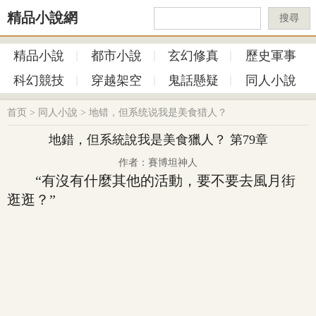
精品小說網
搜尋
精品小說
都市小說
玄幻修真
歷史軍事
科幻競技
穿越架空
鬼話懸疑
同人小說
首页
>
同人小說
>
地错，但系统说我是美食猎人？
地錯，但系統說我是美食獵人？ 第79章
作者：賽博坦神人
“有沒有什麼其他的活動，要不要去風月街
逛逛？”