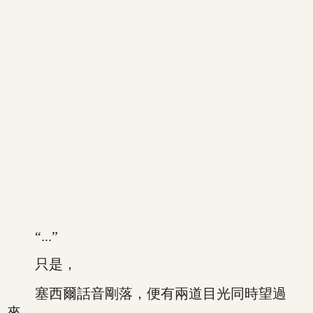
“...”
只是，
塞西爾話音剛落，便有兩道目光同時望過
來。