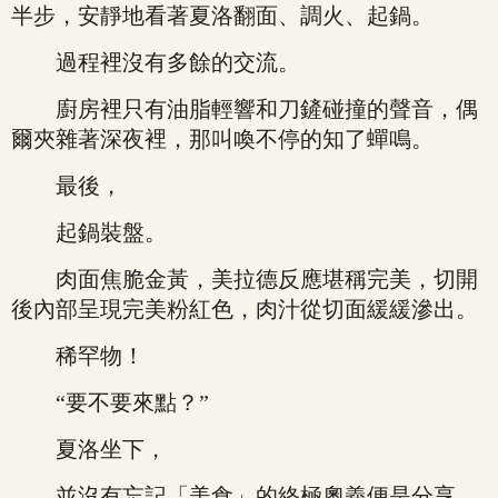
半步，安靜地看著夏洛翻面、調火、起鍋。
過程裡沒有多餘的交流。
廚房裡只有油脂輕響和刀鏟碰撞的聲音，偶
爾夾雜著深夜裡，那叫喚不停的知了蟬鳴。
最後，
起鍋裝盤。
肉面焦脆金黃，美拉德反應堪稱完美，切開
後內部呈現完美粉紅色，肉汁從切面緩緩滲出。
稀罕物！
“要不要來點？”
夏洛坐下，
並沒有忘記「美食」的終極奧義便是分享，