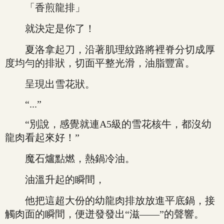
「香煎龍排」
就決定是你了！
夏洛拿起刀，沿著肌理紋路將裡脊分切成厚
度均勻的排狀，切面平整光滑，油脂豐富。
呈現出雪花狀。
“...”
“別說，感覺就連A5級的雪花核牛，都沒幼
龍肉看起來好！”
魔石爐點燃，熱鍋冷油。
油溫升起的瞬間，
他把這超大份的幼龍肉排放放進平底鍋，接
觸肉面的瞬間，便迸發發出“滋——”的聲響。