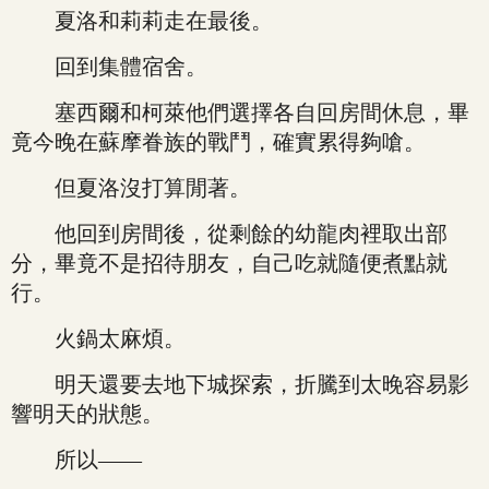
夏洛和莉莉走在最後。
回到集體宿舍。
塞西爾和柯萊他們選擇各自回房間休息，畢
竟今晚在蘇摩眷族的戰鬥，確實累得夠嗆。
但夏洛沒打算閒著。
他回到房間後，從剩餘的幼龍肉裡取出部
分，畢竟不是招待朋友，自己吃就隨便煮點就
行。
火鍋太麻煩。
明天還要去地下城探索，折騰到太晚容易影
響明天的狀態。
所以——