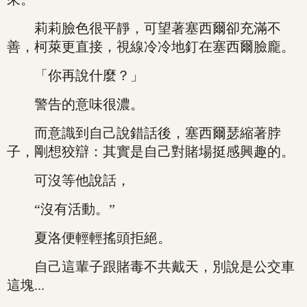
莉莉臉色很平靜，可望著塞西爾卻充滿不
善，柯萊更直接，視線冷冷地釘在塞西爾臉龐。
「你再說什麼？」
警告的意味很濃。
而意識到自己說錯話後，塞西爾瑟縮著脖
子，剛想狡辯：其實是自己對賭場挺感興趣的。
可沒等他說話，
“沒有活動。”
夏洛便輕輕搖頭拒絕。
自己這輩子跟賭毒不共戴天，別說是公交車
這塊...