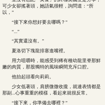
可少女卻搖著頭，她語氣很輕，詢問道：“所
以，”
“接下來你想好要去哪嗎？”
“...”
“其實還沒有。”
夏洛切下塊龍排塞進嘴裡。
用力咀嚼時，能感受到稀有種幼龍里脊那鮮
嫩的肉質，那股獨特的風味瞬間充斥口腔。
他抬起頭看向莉莉。
少女低著頭，肩膀微微收攏，就連表情都是
那副...心事重重的模樣，看起來就很反常。
“接下來，你準備去哪裡？”