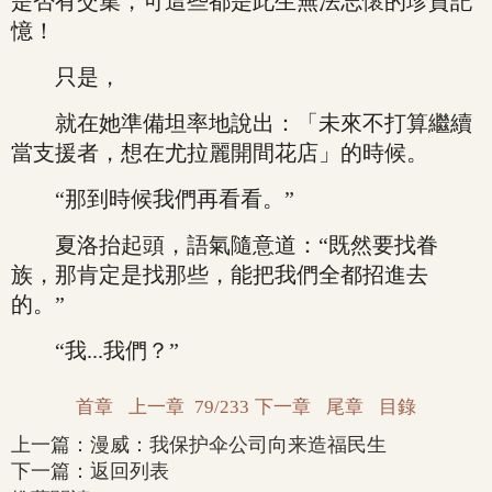
是否有交集，可這些都是此生無法忘懷的珍貴記
憶！
只是，
就在她準備坦率地說出：「未來不打算繼續
當支援者，想在尤拉麗開間花店」的時候。
“那到時候我們再看看。”
夏洛抬起頭，語氣隨意道：“既然要找眷
族，那肯定是找那些，能把我們全都招進去
的。”
“我...我們？”
首章
上一章
79/233
下一章
尾章
目錄
上一篇：
漫威：我保护伞公司向来造福民生
下一篇：
返回列表