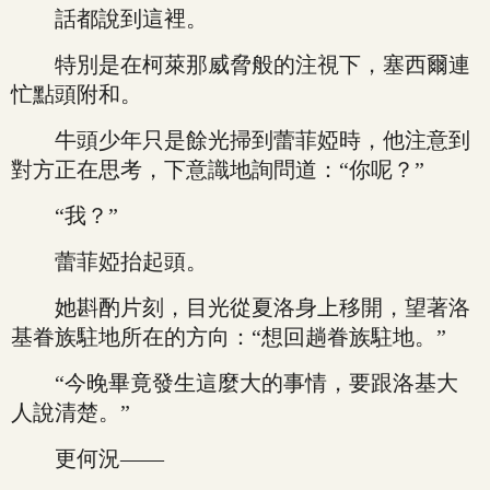
話都說到這裡。
特別是在柯萊那威脅般的注視下，塞西爾連
忙點頭附和。
牛頭少年只是餘光掃到蕾菲婭時，他注意到
對方正在思考，下意識地詢問道：“你呢？”
“我？”
蕾菲婭抬起頭。
她斟酌片刻，目光從夏洛身上移開，望著洛
基眷族駐地所在的方向：“想回趟眷族駐地。”
“今晚畢竟發生這麼大的事情，要跟洛基大
人說清楚。”
更何況——