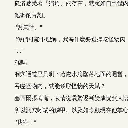
夏洛感受著「獨角」的存在，就宛如自己體內
他斟酌片刻。
“說實話。”
“你們可能不理解，我為什麼要選擇吃怪物肉—
“...”
沉默。
洞穴通道里只剩下遠處水滴墜落地面的迴響，
吞噬怪物肉，就能獲取怪物的天賦？
塞西爾張著嘴，表情從震驚逐漸變成恍然大悟
所以洞穴蜥蜴的鱗甲、以及如今顯現在他掌心
“我靠！”