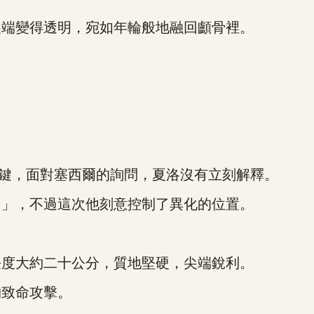
端變得透明，宛如年輪般地融回顱骨裡。
鍵，面對塞西爾的詢問，夏洛沒有立刻解釋。
」，不過這次他刻意控制了異化的位置。
度大約二十公分，質地堅硬，尖端銳利。
致命攻擊。