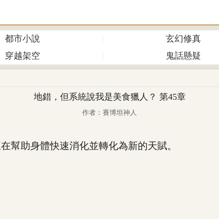
都市小說
玄幻修真
穿越架空
鬼話懸疑
地錯，但系統說我是美食獵人？ 第45章
作者：賽博坦神人
在幫助身體快速消化並轉化為新的天賦。