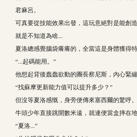
君麻呂。
可真要從技能效果出發，這玩意絕對是能創造
就是不知道為啥...
夏洛總感覺腦袋癢癢的，全當這是身體獲得特
“...起碼能用。”
他想起背後蠢蠢欲動的團長察尼斯，內心緊繃的那
“找蘇摩更新能力值可以提升多少？”
但沒等夏洛感慨，身旁便傳來塞西爾的驚呼
牛頭少年直接跳開數米遠，就連便當盒摔在地
“夏洛...”