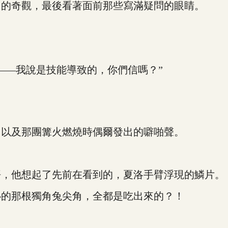
的奇觀，最後看著面前那些寫滿疑問的眼睛。
—我說是技能導致的，你們信嗎？”
以及那團篝火燃燒時偶爾發出的噼啪聲。
，他想起了先前在看到的，夏洛手臂浮現的鱗片。
的那根獨角兔尖角，全都是吃出來的？！