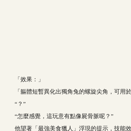
「效果：」
「軀體短暫異化出獨角兔的螺旋尖角，可用於
“？”
“怎麼感覺，這玩意有點像屍骨脈呢？”
他望著「最強美食獵人」浮現的提示，技能效