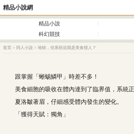
精品小說網
精品小說
科幻競技
首页
>
同人小說
>
地错，但系统说我是美食猎人？
跟掌握「蜥蜴鱗甲」時差不多！
美食細胞的吸收在體內達到了臨界值，系統正
夏洛皺著眉，仔細感受體內發生的變化。
「獲得天賦：獨角」