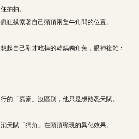
住抽抽。
瘋狂摸索著自己頭頂兩隻牛角間的位置。
想起自己剛才吃掉的乾鍋獨角兔，眼神複雜：
行的「嘉豪」沒區別，他只是想熟悉天賦。
消天賦「獨角」在頭頂顯現的異化效果。