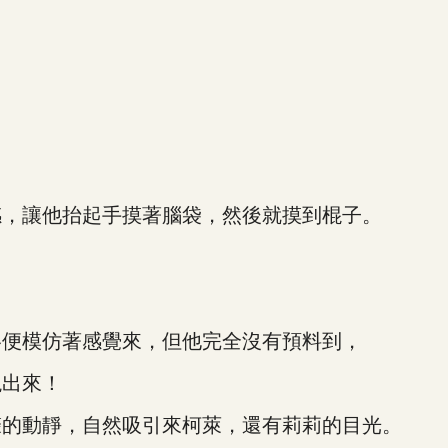
，讓他抬起手摸著腦袋，然後就摸到棍子。
便模仿著感覺來，但他完全沒有預料到，
出來！
的動靜，自然吸引來柯萊，還有莉莉的目光。