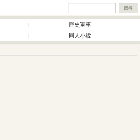
搜尋
歷史軍事
同人小說