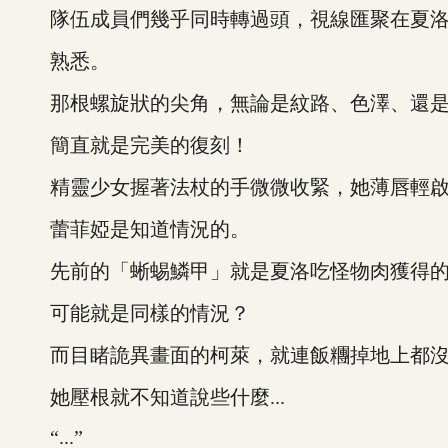
隊伍成員們幾乎同時轉過頭，視線匯聚在夏洛
熟悉。
那根螺旋狀的尖角，無論是紋路、色澤、還是
簡直就是完美的復刻！
精靈少女握著法杖的手微微收緊，她薄唇輕啟
蕾菲婭是知道情況的。
先前的「蜥蜴鱗甲」就是夏洛吃怪物肉獲得的
可能就是同樣的情況？
而目睹詭異畫面的柯萊，就連飯糰掉地上都沒
她壓根就不知道說些什麼...
“...”