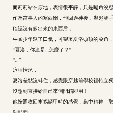
而莉莉站在原地，表情很平靜，只是嘴角沒忍
作為當事人的塞西爾，他回過神後，舉起雙手
確認沒有多出來的東西后，
牛頭少年鬆了口氣，可望著夏洛頭頂的尖角，
“夏洛，你這是...怎麼了？”
“...”
這種情況，
夏洛差點沒蚌住，感覺跟穿越前學校裡特立獨
沒想到直接給自己來個開箱即用！
他按照收回蜥蜴鱗甲時的感覺，集中精神，取
剎那間。