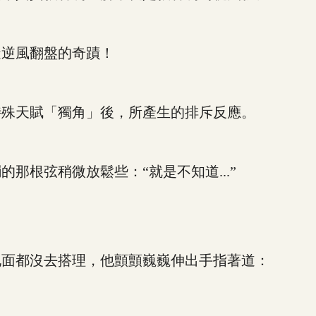
逆風翻盤的奇蹟！
殊天賦「獨角」後，所產生的排斥反應。
根弦稍微放鬆些：“就是不知道...”
。
面都沒去搭理，他顫顫巍巍伸出手指著道：