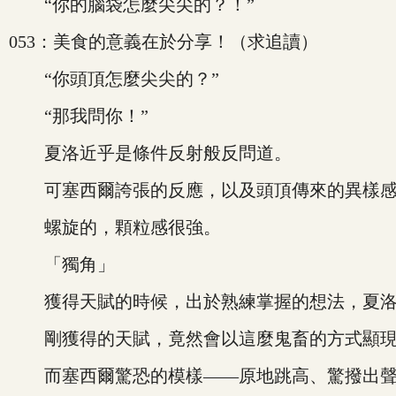
“你的腦袋怎麼尖尖的？！”
053：美食的意義在於分享！（求追讀）
“你頭頂怎麼尖尖的？”
“那我問你！”
夏洛近乎是條件反射般反問道。
可塞西爾誇張的反應，以及頭頂傳來的異樣感
螺旋的，顆粒感很強。
「獨角」
獲得天賦的時候，出於熟練掌握的想法，夏洛
剛獲得的天賦，竟然會以這麼鬼畜的方式顯現
而塞西爾驚恐的模樣——原地跳高、驚撥出聲