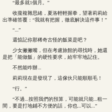
“最多就1個月。”
收攏複雜思緒，夏洛輕輕握拳，望著莉莉給
出準確答覆：“我就有把握，徹底解決這件事！”
“...”
還惦記你那稀奇古怪的飯菜是吧？
少女撇撇嘴，但在考慮旅館的尋找時，她還
是把「能做飯」的硬性要求，給牢牢地記住。
不然能咋辦...
莉莉現在是發現了，這傢伙只能順順毛！
“行。”
“不過...按照我們的預算，可能就只能...租一
間，要是打地鋪不方便的話，你也...可以...”