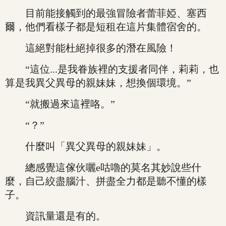
目前能接觸到的最強冒險者蕾菲婭、塞西
爾，他們看樣子都是短租在這片集體宿舍的。
這絕對能杜絕掉很多的潛在風險！
“這位...是我眷族裡的支援者同伴，莉莉，也
算是我異父異母的親妹妹，想換個環境。”
“就搬過來這裡咯。”
“？”
什麼叫「異父異母的親妹妹」。
總感覺這傢伙囇e咕嚕的莫名其妙說些什
麼，自己絞盡腦汁、拼盡全力都是聽不懂的樣
子。
資訊量還是有的。