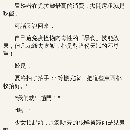
冒險者在尤拉麗最高的消費，拋開房租就是
吃飯。
可話又說回來，
自己這免疫怪物肉毒性的「暴食」技能效
果，但凡花錢去吃飯，都是對這份天賦的不尊
重！
於是，
夏洛拍了拍手：“等搬完家，把這些東西都
收拾好。”
“我們就出趟門！”
“嗯...”
少女抬起頭，此刻明亮的眼眸就宛如是見鬼