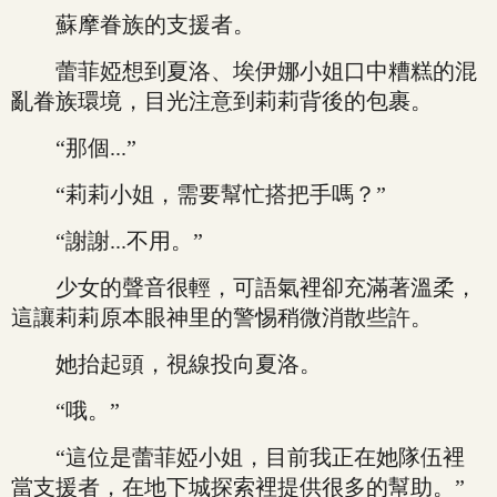
蘇摩眷族的支援者。
蕾菲婭想到夏洛、埃伊娜小姐口中糟糕的混
亂眷族環境，目光注意到莉莉背後的包裹。
“那個...”
“莉莉小姐，需要幫忙搭把手嗎？”
“謝謝...不用。”
少女的聲音很輕，可語氣裡卻充滿著溫柔，
這讓莉莉原本眼神里的警惕稍微消散些許。
她抬起頭，視線投向夏洛。
“哦。”
“這位是蕾菲婭小姐，目前我正在她隊伍裡
當支援者，在地下城探索裡提供很多的幫助。”