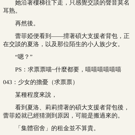
她沿著樓梯往下走，只感覺交談的聲音莫名
耳熟。
再然後。
蕾菲婭便看到——揹著碩大支援者背包，正
在交談的夏洛，以及那位陌生的小人族少女。
“嗯？”
PS：求票票喵~什麼都要，嘻嘻嘻嘻嘻嘻
043：少女的擔憂（求票票）
某種程度來說，
看到夏洛、莉莉揹著的碩大支援者背包後，
蕾菲婭就已經猜測到原因，可能是搬過來的。
「集體宿舍」的租金並不算貴。