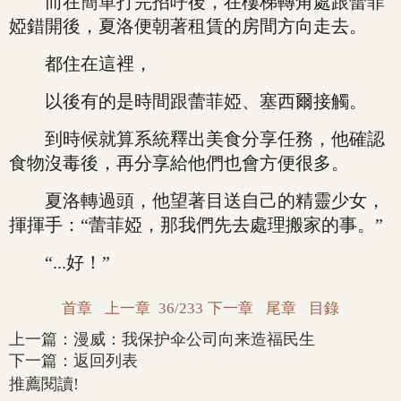
而在簡單打完招呼後，在樓梯轉角處跟蕾菲
婭錯開後，夏洛便朝著租賃的房間方向走去。
都住在這裡，
以後有的是時間跟蕾菲婭、塞西爾接觸。
到時候就算系統釋出美食分享任務，他確認
食物沒毒後，再分享給他們也會方便很多。
夏洛轉過頭，他望著目送自己的精靈少女，
揮揮手：“蕾菲婭，那我們先去處理搬家的事。”
“...好！”
首章
上一章
36/233
下一章
尾章
目錄
上一篇：
漫威：我保护伞公司向来造福民生
下一篇：
返回列表
推薦閱讀!