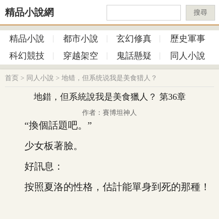
精品小說網
搜尋
精品小說
都市小說
玄幻修真
歷史軍事
科幻競技
穿越架空
鬼話懸疑
同人小說
首页
>
同人小說
>
地错，但系统说我是美食猎人？
地錯，但系統說我是美食獵人？ 第36章
作者：賽博坦神人
“換個話題吧。”
少女板著臉。
好訊息：
按照夏洛的性格，估計能單身到死的那種！