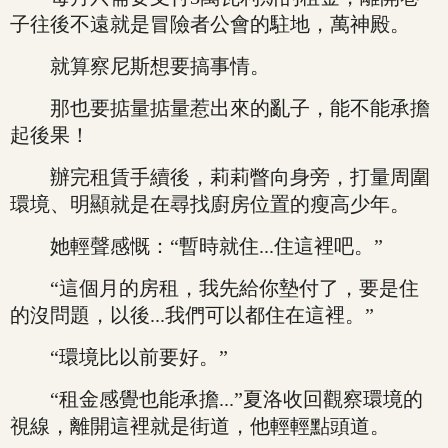
子往後不遠就是冒險者公會的駐地，萬神殿。
就算察尼斯想要搞事情。
那也要掂量掂量惹出來的亂子，能不能承擔
起後果！
辦完租賃手續後，莉莉瞥向身旁，打量周圍
環境、明顯就是在尋找廚房位置的瘦高少年。
她輕聲感慨：“暫時就住...住這裡吧。”
“這個月的房租，我先給你墊付了，要是住
的沒問題，以後...我們可以都住在這裡。”
“環境比以前要好。”
“租金感覺也能承擔...”夏洛收回觀察環境的
視線，離開這裡就是街道，他輕輕點頭道。