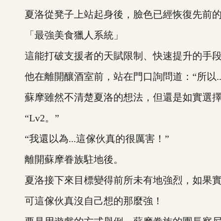
夏洛從凳子上站起身後，臉色已經恢復先前的沉穩
「最強美食獵人系統」
這能打破支援者的天賦限制、快速提升的手段
他在離開釀酒室前，站在門口詢問道：“所以..
蘇摩雖然不清楚夏洛的想法，但還是如實選擇
“Lv2。”
“我還以為...這傢伙真的很厲害！”
離開蘇摩眷族駐地後。
夏洛接下來目標變得前所未有地強烈，如果實
可這傢伙真沒自己想的那麼強！