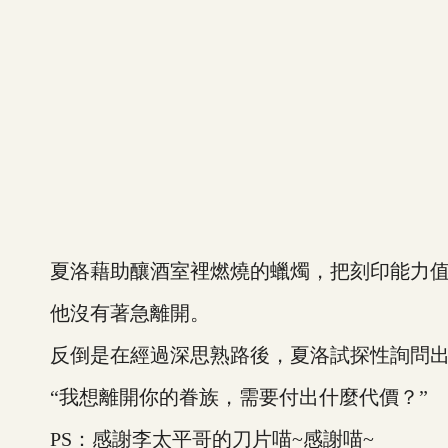
夏洛藉助釀酒室裡燃燒的蠟燭，把刻印能力值
他沒有著急離開。
反倒是在經過深思熟路後，夏洛試探性詢問出解
“我想離開你的眷族，需要付出什麼代價？”
PS：感謝李太平哥的刀片喵~感謝喵~