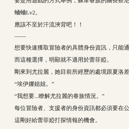
要是用遊戲的方式舉例，蘇摩眷族的團長察尼斯
蛐蛐Lv2。
應該不至於汗流浹背吧！！
——
想要快速獲取冒險者的具體身份資訊，只能通
而這種選擇，明顯就不適用於蕾菲婭。
剛來到尤拉麗，她目前所經歷的處境跟夏洛差
“埃伊娜姐姐。”
“我想要...瞭解尤拉麗的眷族情況。”
每位冒險者、支援者的身份資訊都必須要在公
這剛好給蕾菲婭打探情報的機會。