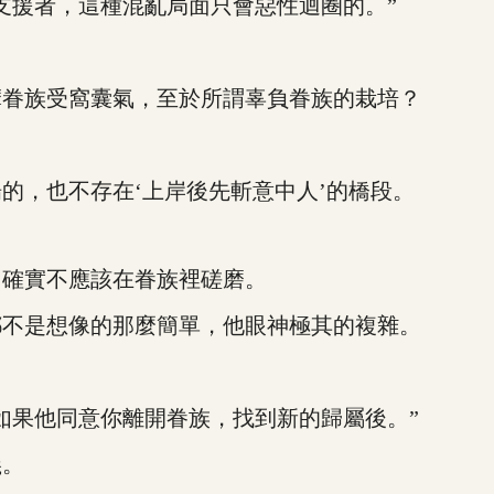
援者，這種混亂局面只會惡性迴圈的。”
眷族受窩囊氣，至於所謂辜負眷族的栽培？
，也不存在‘上岸後先斬意中人’的橋段。
確實不應該在眷族裡磋磨。
不是想像的那麼簡單，他眼神極其的複雜。
果他同意你離開眷族，找到新的歸屬後。”
義。