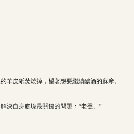
的羊皮紙焚燒掉，望著想要繼續釀酒的蘇摩。
決自身處境最關鍵的問題：“老登。”