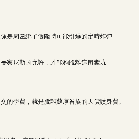
像是周圍綁了個隨時可能引爆的定時炸彈。
長察尼斯的允許，才能夠脫離這攤糞坑。
交的學費，就是脫離蘇摩眷族的天價贖身費。