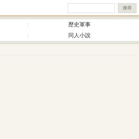
搜尋
歷史軍事
同人小說