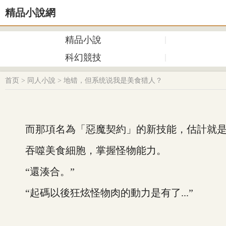
精品小說網
精品小說
科幻競技
首页
>
同人小說
>
地错，但系统说我是美食猎人？
而那項名為「惡魔契約」的新技能，估計就是
吞噬美食細胞，掌握怪物能力。
“還湊合。”
“起碼以後狂炫怪物肉的動力是有了...”