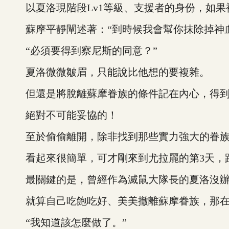
以夏洛現階段Lv1等級、支援者的身份，如果
蘇摩平靜闡述著：“到時候我會幫你抹除掉神血
“必須要得到察尼斯的同意？”
夏洛微微皺眉，只能說比他想的要複雜。
但還是將脫離蘇摩眷族的條件記在內心，得到
絕對不可能妥協的！
至於偷偷離開，除非找到那些實力強大的眷族
看起來很簡單，可才剛來到尤拉麗的第3天，路
最關鍵的是，曾經作為滅鼠大隊長的夏洛沒辦
就算自己吃飽吃好、美美撤離蘇摩眷族，那在
“我知道該怎麼做了。”