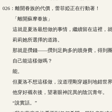
026：離開眷族的代價，蕾菲婭正在行動著！
「離開蘇摩眷族」
這就是夏洛最想做的事情，繼續留在這裡，就
莉莉她所選擇的道路。
那就是攢錢——攢到足夠多的贖身費，得到團
自己能這樣做嗎？
能。
但夏洛不想這樣做，沒道理剛穿越到地錯世界
他穿好襯衣後，望著眼神詫異的陰沉青年。
“說實話。”