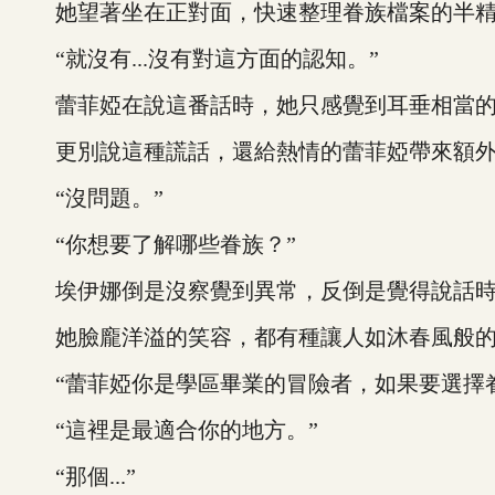
她望著坐在正對面，快速整理眷族檔案的半精靈
“就沒有...沒有對這方面的認知。”
蕾菲婭在說這番話時，她只感覺到耳垂相當的
更別說這種謊話，還給熱情的蕾菲婭帶來額外
“沒問題。”
“你想要了解哪些眷族？”
埃伊娜倒是沒察覺到異常，反倒是覺得說話時
她臉龐洋溢的笑容，都有種讓人如沐春風般的
“蕾菲婭你是學區畢業的冒險者，如果要選擇眷
“這裡是最適合你的地方。”
“那個...”