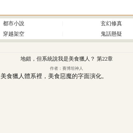
都市小說
玄幻修真
穿越架空
鬼話懸疑
地錯，但系統說我是美食獵人？ 第22章
作者：賽博坦神人
美食獵人體系裡，美食惡魔的字面演化。