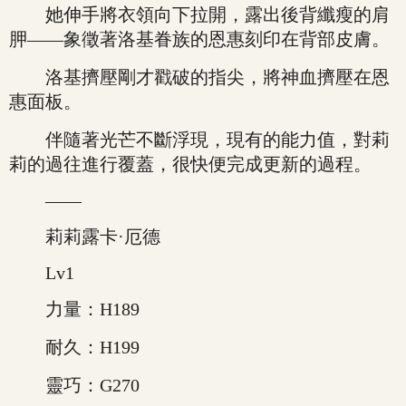
她伸手將衣領向下拉開，露出後背纖瘦的肩
胛——象徵著洛基眷族的恩惠刻印在背部皮膚。
洛基擠壓剛才戳破的指尖，將神血擠壓在恩
惠面板。
伴隨著光芒不斷浮現，現有的能力值，對莉
莉的過往進行覆蓋，很快便完成更新的過程。
——
莉莉露卡·厄德
Lv1
力量：H189
耐久：H199
靈巧：G270