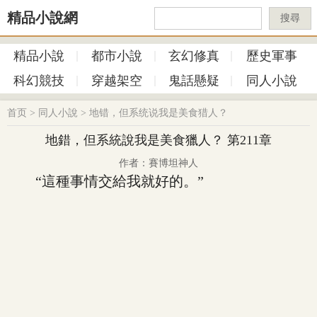
精品小說網
搜尋
精品小說
都市小說
玄幻修真
歷史軍事
科幻競技
穿越架空
鬼話懸疑
同人小說
首页
>
同人小說
>
地错，但系统说我是美食猎人？
地錯，但系統說我是美食獵人？ 第211章
作者：賽博坦神人
“這種事情交給我就好的。”