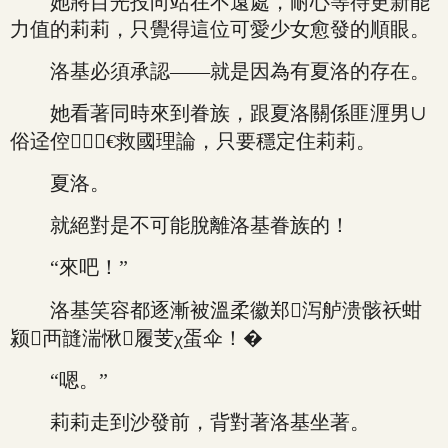
她將目光投向站在不遠處，耐心等待更新能
力值的莉莉，只覺得這位可愛少女愈發的順眼。
洛基必須承認——就是因為有夏洛的存在。
她看著同時來到眷族，跟夏洛關係匪湹男∪
俗迳倥€救國理論，只要穩定住莉莉。
夏洛。
就絕對是不可能脫離洛基眷族的！
“來吧！”
洛基笑容都逐漸被溫柔徽郑泻舻溃骸袄蚶
颍襾韼湍愀履芰χ蛋伞！�
“嗯。”
莉莉走到沙發前，背對著洛基坐著。