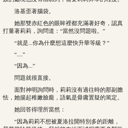
洛基歪著腦袋。
她那雙赤紅色的眼眸裡都充滿著好奇，認真
打量著莉莉，詢問道：“當然沒問題啦。”
“就是...你為什麼想這麼快升華等級？”
“....”
“因為...”
問題就很直接。
面對神明詢問時，莉莉沒有過往時的那副膽
怯，她揚起稚嫩臉龐，語氣是毋庸置疑的篤定。
她回答得理所當然：
“因為莉莉不想被夏洛拉開特別多的距離，