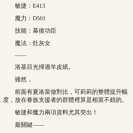
敏捷：E413
魔力：D501
技能：幕後功臣
魔法：灶灰女
——
洛基目光掃過羊皮紙。
雖然，
前面有夏洛當做對比，可莉莉的整體提升幅
度，放在眷族支援者的群體裡算是相當不錯的。
敏捷和魔力兩項資料尤其突出！
最關鍵——