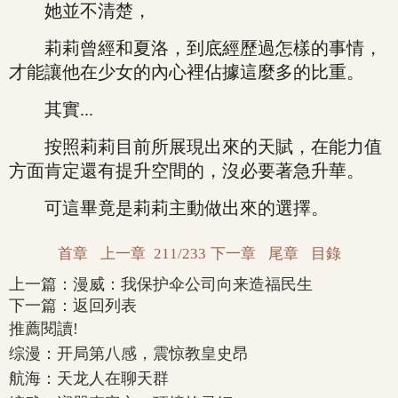
她並不清楚，
莉莉曾經和夏洛，到底經歷過怎樣的事情，
才能讓他在少女的內心裡佔據這麼多的比重。
其實...
按照莉莉目前所展現出來的天賦，在能力值
方面肯定還有提升空間的，沒必要著急升華。
可這畢竟是莉莉主動做出來的選擇。
首章
上一章
211/233
下一章
尾章
目錄
上一篇：
漫威：我保护伞公司向来造福民生
下一篇：
返回列表
推薦閱讀!
综漫：开局第八感，震惊教皇史昂
航海：天龙人在聊天群