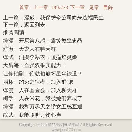
首章
上一章
199/233
下一章
尾章
目錄
上一篇：
漫威：我保护伞公司向来造福民生
下一篇：
返回列表
推薦閱讀!
综漫：开局第八感，震惊教皇史昂
航海：天龙人在聊天群
综武：润哭李寒衣，顶撞焰灵姬
大航海：全员双果实能力！
让你拍剧：你就拍崩坏星穹铁道？
崩坏：约束之律者，加入群聊!
综漫：人在基金会，加入聊天群
柯学：人在米花，我被她们养成了
综漫：我和万界天之骄女五感互通
综武：我能聆听万物心声
Copyright©2025 精品小說|極品小說 All Rights Reserved.
www.jpxs123.com