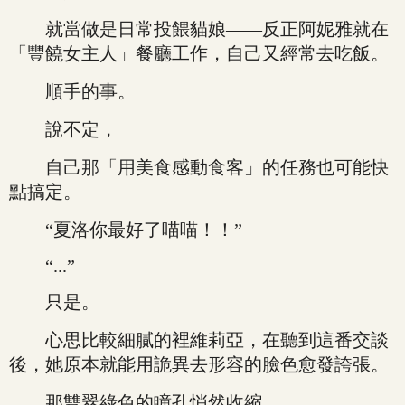
就當做是日常投餵貓娘——反正阿妮雅就在
「豐饒女主人」餐廳工作，自己又經常去吃飯。
順手的事。
說不定，
自己那「用美食感動食客」的任務也可能快
點搞定。
“夏洛你最好了喵喵！！”
“...”
只是。
心思比較細膩的裡維莉亞，在聽到這番交談
後，她原本就能用詭異去形容的臉色愈發誇張。
那雙翠綠色的瞳孔悄然收縮。