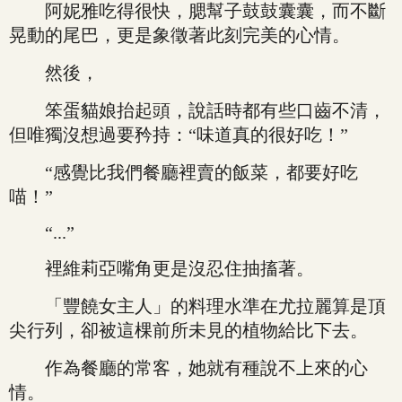
阿妮雅吃得很快，腮幫子鼓鼓囊囊，而不斷
晃動的尾巴，更是象徵著此刻完美的心情。
然後，
笨蛋貓娘抬起頭，說話時都有些口齒不清，
但唯獨沒想過要矜持：“味道真的很好吃！”
“感覺比我們餐廳裡賣的飯菜，都要好吃
喵！”
“...”
裡維莉亞嘴角更是沒忍住抽搐著。
「豐饒女主人」的料理水準在尤拉麗算是頂
尖行列，卻被這棵前所未見的植物給比下去。
作為餐廳的常客，她就有種說不上來的心
情。