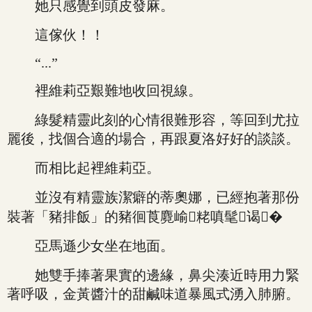
她只感覺到頭皮發麻。
這傢伙！！
“...”
裡維莉亞艱難地收回視線。
綠髮精靈此刻的心情很難形容，等回到尤拉
麗後，找個合適的場合，再跟夏洛好好的談談。
而相比起裡維莉亞。
並沒有精靈族潔癖的蒂奧娜，已經抱著那份
裝著「豬排飯」的豬徊莨麑崳粩嗔髦谒�
亞馬遜少女坐在地面。
她雙手捧著果實的邊緣，鼻尖湊近時用力緊
著呼吸，金黃醬汁的甜鹹味道暴風式湧入肺腑。