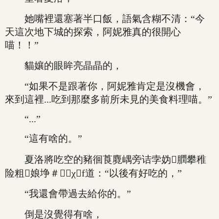
她嘴裡還塞著半口飯，語氣含糊不清：“今
天這次地下城的探索，阿妮雅真的很開心
喵！！”
貓孃的眼眸亮晶晶的，
“如果不是跟著你，阿妮雅肯定是沒機會，
來到這裡...吃到那麼多前所未見的美食料理喵。”
“...”
“這有啥的。”
夏洛將吃空的豬徊莨麑嵎旁诘孛妫膶攀稚
险粗娘埩＃χf道：“以後有好吃的，”
“我還會帶過去給你的。”
倒是沒覺得有啥，