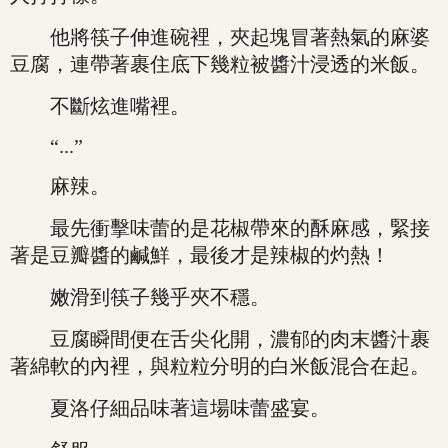
他將筷子伸進碗裡，夾起塊冒著熱氣的麻婆
豆腐，連帶著裹住底下幾粒被醬汁浸透的米飯。
不斷炫進嘴裡。
“...”
麻辣。
最先衝擊味蕾的是花椒帶來的酥麻感，緊接
著是豆瓣醬的鹹鮮，最後才是辣椒的灼熱！
嫩滑到筷子幾乎夾不穩。
豆腐瞬間便在舌尖化開，濃郁的肉末醬汁裹
著綿軟的內裡，與粒粒分明的白米飯混合在起。
夏洛仔細品味著這場味蕾盛宴。