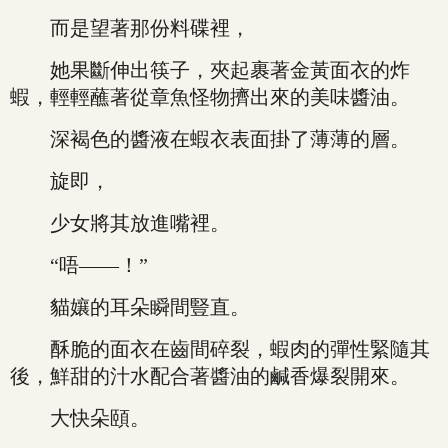
而是望著那份料碟裡，
她果斷伸出筷子，夾起裹著金黃面衣的炸
蝦，輕輕蘸著從章魚怪物擠出來的美味醬油。
深褐色的醬液在蝦衣表面掛了薄薄的層。
旋即，
少女將其放進嘴裡。
“唔——！”
貓孃的耳朵瞬間豎直。
酥脆的面衣在齒間碎裂，蝦肉的彈性緊隨其
後，鮮甜的汁水配合著醬油的鹹香爆裂開來。
大快朵頤。