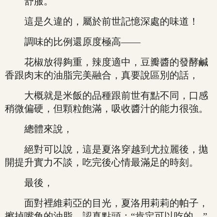
舒服。
這是久違的，屬於前世記憶深處的味道！
調味的比例還原度極高——
花椒放得夠重，辣度適中，豆瓣醬的發酵鹹
香跟肉末的油脂完美融合，真要說區別的話，
大概就是米飯的品種跟前世有點不同，口感
稍微偏硬，但顆粒飽滿，吸收醬汁的能力很強。
總體來說，
絕對可以說，這是夏洛穿越到尤拉麗後，拋
開提升實力不談，吃完後心情最滿足的時刻。
最後，
面對裡維莉亞的目光，夏洛用莉莉的帕子，
擦掉嘴角的油脂，認真點頭：“肯定可以吃的。”