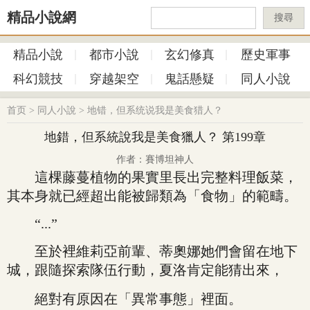
精品小說網
搜尋
精品小說
都市小說
玄幻修真
歷史軍事
科幻競技
穿越架空
鬼話懸疑
同人小說
首页
>
同人小說
>
地错，但系统说我是美食猎人？
地錯，但系統說我是美食獵人？ 第199章
作者：賽博坦神人
這棵藤蔓植物的果實里長出完整料理飯菜，
其本身就已經超出能被歸類為「食物」的範疇。
“...”
至於裡維莉亞前輩、蒂奧娜她們會留在地下
城，跟隨探索隊伍行動，夏洛肯定能猜出來，
絕對有原因在「異常事態」裡面。