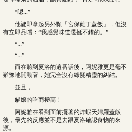
“嗯...”
他旋即拿起另外顆「宮保雞丁蓋飯」，但沒
有立即品嚐：“我感覺味道還挺不錯的。”
“...”
“...”
而在聽到夏洛的這番話後，阿妮雅更是毫不
猶豫地開動著，她完全沒有綠髮精靈的糾結。
並且，
貓孃的吃商極高！
阿妮雅在看到面前擺著的炸蝦天婦羅蓋飯
後，最先的反應並不是去跟夏洛確認食物的來
源。