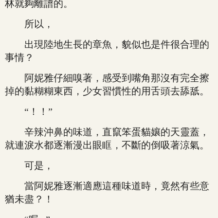
林就夠離譜的。
所以，
出現陸地生長的章魚，貌似也是件很合理的
事情？
阿妮雅仔細嗅著，感受到嘴角那沒有完全擦
掉的黏糊糊東西，少女習慣性的用舌頭去舔舐。
“！！”
辛辣沖鼻的味道，直竄笨蛋貓孃的天靈蓋，
就連淚水都逐漸漫出眼眶，不斷的倒吸著涼氣。
可是，
當阿妮雅逐漸適應這種味道時，竟然有些意
猶未盡？！