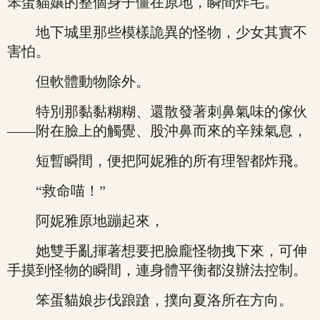
笨蛋貓孃的整個身子僵在原地，瞬間炸毛。
地下城里那些模樣詭異的怪物，少女其實不
害怕。
但軟體動物除外。
特別那黏黏糊糊、還散發著刺鼻氣味的傢伙
——附在臉上的觸覺、股沖鼻而來的辛辣氣息，
短暫瞬間，便把阿妮雅的所有理智都炸飛。
“救命喵！”
阿妮雅原地蹦起來，
她雙手亂揮著想要把臉龐怪物拽下來，可伸
手摸到怪物的瞬間，連身體平衡都沒辦法控制。
笨蛋貓娘步伐踉蹌，撲向夏洛所在方向。