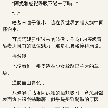
“阿妮雅感覺呼吸不過來了喵...”
“...”
哈基米膽子很小，這在異世界的貓人族中同
樣適用。
可當阿妮雅衝過來的時候，作為Lv4等級冒
險者所擁有的數值魅力，還是把夏洛撞得夠嗆。
再然後，
他便看到，那隻趴在少女臉龐巴掌大的章
魚。
通體呈山青色，
八條觸手貼著阿妮雅的臉頰吸附，章魚身體
表面還在緩慢蠕動著，似乎是受到驚嚇的原因。