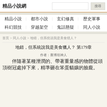
精品小說網
搜尋
精品小說
都市小說
玄幻修真
歷史軍事
科幻競技
穿越架空
鬼話懸疑
同人小說
首页
>
同人小說
>
地错，但系统说我是美食猎人？
地錯，但系統說我是美食獵人？ 第179章
作者：賽博坦神人
伴隨著某種溼潤的、帶著重量感的物體從頭
頂樹冠處掉下來，精準砸在笨蛋貓孃的臉龐。