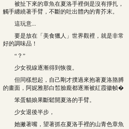
被扯下來的章魚在夏洛手裡倒是沒有掙扎，
觸手纏繞著手臂，不斷的吐出體內的青芥末。
這玩意...
要是放在「美食獵人」世界觀裡，就是非常
好的調味品！
“？”
少女視線逐漸得到恢復。
但同樣想起，自己剛才撲過來抱著夏洛胳膊
的畫面，阿妮雅那白皙臉龐都逐漸被紅霞徽帧�
笨蛋貓娘果斷鬆開夏洛的手臂。
少女退後半步，
她撇著嘴，望著抓在夏洛手裡的山青色章魚