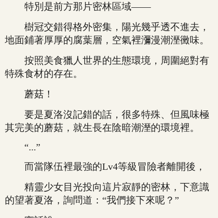
特別是前方那片密林區域——
樹冠交錯得格外密集，陽光幾乎透不進去，
地面鋪著厚厚的腐葉層，空氣裡瀰漫潮溼黴味。
按照美食獵人世界的生態環境，周圍絕對有
特殊食材的存在。
蘑菇！
要是夏洛沒記錯的話，很多特殊、但風味極
其完美的蘑菇，就生長在陰暗潮溼的環境裡。
“...”
而當隊伍裡最強的Lv4等級冒險者離開後，
精靈少女目光投向這片寂靜的密林，下意識
的望著夏洛，詢問道：“我們接下來呢？”