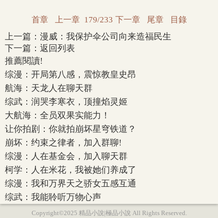
首章
上一章
179/233
下一章
尾章
目錄
上一篇：
漫威：我保护伞公司向来造福民生
下一篇：
返回列表
推薦閱讀!
综漫：开局第八感，震惊教皇史昂
航海：天龙人在聊天群
综武：润哭李寒衣，顶撞焰灵姬
大航海：全员双果实能力！
让你拍剧：你就拍崩坏星穹铁道？
崩坏：约束之律者，加入群聊!
综漫：人在基金会，加入聊天群
柯学：人在米花，我被她们养成了
综漫：我和万界天之骄女五感互通
综武：我能聆听万物心声
Copyright©2025 精品小說|極品小說 All Rights Reserved.