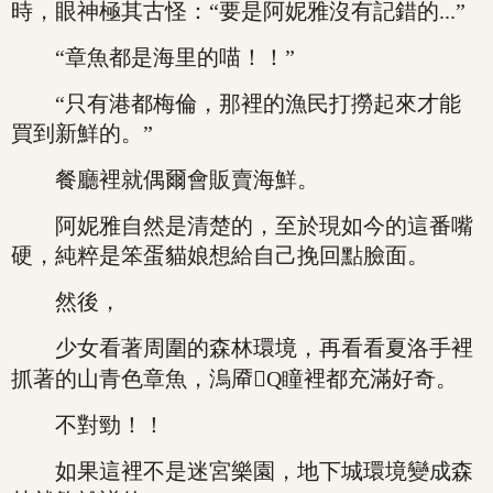
時，眼神極其古怪：“要是阿妮雅沒有記錯的...”
“章魚都是海里的喵！！”
“只有港都梅倫，那裡的漁民打撈起來才能
買到新鮮的。”
餐廳裡就偶爾會販賣海鮮。
阿妮雅自然是清楚的，至於現如今的這番嘴
硬，純粹是笨蛋貓娘想給自己挽回點臉面。
然後，
少女看著周圍的森林環境，再看看夏洛手裡
抓著的山青色章魚，溩厣Q瞳裡都充滿好奇。
不對勁！！
如果這裡不是迷宮樂園，地下城環境變成森