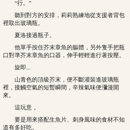
“行。”
聽到對方的安排，莉莉熟練地從支援者背包
裡取出玻璃瓶。
夏洛接過瓶子。
他單手按住芥末章魚的軀體，另外隻手把瓶
口對準芥末章魚的口器，伸手輕輕進行著按壓。
旋即...
山青色的頂級芥末，便不斷灌裝進玻璃瓶
裡，接觸空氣的短暫瞬間，辛辣氣味便瀰漫開
來。
這玩意，
要是用來搭配生魚片、刺身風味的食材不知
道有多好吃。