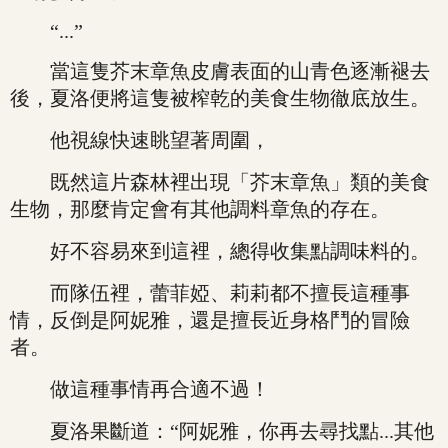
“...”
當這隻芥末章魚皮膚表面的山青色逐漸褪去
後，夏洛便將這隻被榨乾的美食生物徹底放生。
他視線快速眺望著周圍，
既然這片森林裡出現「芥末章魚」類的美食
生物，那麼肯定會有其他調料章魚的存在。
好不容易來到這裡，總得收集點調味料的。
而隊伍裡，蕾菲婭、莉莉都不擅長這種事
情，反倒是阿妮雅，還是擅長近身格鬥的冒險
者。
做這種事情再合適不過！
夏洛果斷道：“阿妮雅，你再去尋找點...其他