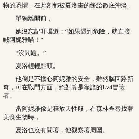
物的恐懼，在此刻都被夏洛畫的餅給徹底沖淡。
單獨離開前，
她沒忘記叮囑道：“如果遇到危險，就直接
喊阿妮雅喵！”
“沒問題。”
夏洛輕輕點頭。
他倒是不擔心阿妮雅的安全，雖然腦回路新
奇，可在戰鬥方面，絕對算是靠譜的Lv4冒險
者。
當阿妮雅像是釋放天性般，在森林裡尋找著
美食生物時，
夏洛也沒有閒著，他觀察著周圍。