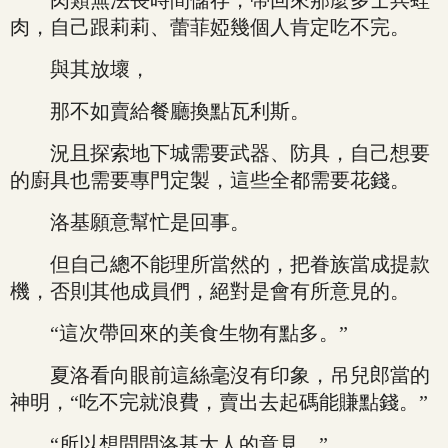
肉類無法長時間儲存，帶回來那麼多士兵蛙
肉，自己跟莉莉、蕾菲婭幾個人肯定吃不完。
與其放壞，
那不如賣給餐廳換點瓦利斯。
況且探索地下城需要武器、防具，自己想要
的廚具也需要專門定製，這些全都需要花錢。
洛基願意幫忙是回事。
但自己總不能理所當然的，把眷族當成提款
機，否則其他成員們，絕對是會有所意見的。
“這次帶回來的美食生物有點多。”
夏洛看向眼前這絲毫沒有印象，吊兒郎當的
神明，“吃不完就浪費，賣出去起碼能賺點錢。”
“所以想問問洛基大人的意見。”