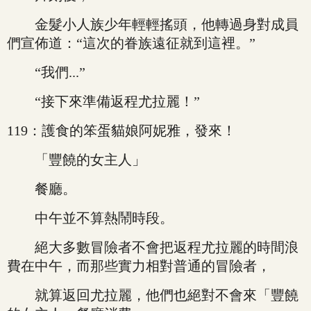
金髮小人族少年輕輕搖頭，他轉過身對成員
們宣佈道：“這次的眷族遠征就到這裡。”
“我們...”
“接下來準備返程尤拉麗！”
119：護食的笨蛋貓娘阿妮雅，發來！
「豐饒的女主人」
餐廳。
中午並不算熱鬧時段。
絕大多數冒險者不會把返程尤拉麗的時間浪
費在中午，而那些實力相對普通的冒險者，
就算返回尤拉麗，他們也絕對不會來「豐饒