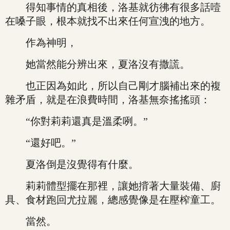
得知事情的真相後，洛基就彷彿有很多話噎
在嗓子眼，根本就找不出來任何宣洩的地方。
作為神明，
她當然能分辨出來，夏洛沒有撒謊。
也正因為如此，所以自己剛才腦補出來的複
雜矛盾，就是在浪費時間，洛基無奈搖搖頭：
“你對莉莉還真是溫柔咧。”
“還好吧。”
夏洛倒是沒覺得有什麼。
莉莉體型擺在那裡，讓她揹著大量裝備、廚
具、食材跑回尤拉麗，總感覺像是在壓榨童工。
當然。