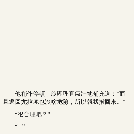
他稍作停頓，旋即理直氣壯地補充道：“而
且返回尤拉麗也沒啥危險，所以就我揹回來。”
“很合理吧？”
“...”