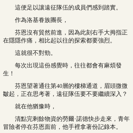
這便足以讓遠征隊伍的成員們感到踏實。
作為洛基眷族團長，
芬恩沒有貿然前進，因為此刻右手大拇指正
在隱隱作痛，相比起以往的探索都要強烈。
這就很不對勁。
每次出現這份感覺時，往往都會有麻煩發
生！
芬恩望著通往第40層的樓梯通道，眉頭微微
皺起，正在思考著，遠征隊伍要不要繼續深入？
就在他猶豫時，
清點完剩餘物資的勞爾·諾德快步走來，青年
冒險者停在芬恩面前，他手裡拿著份記錄本。