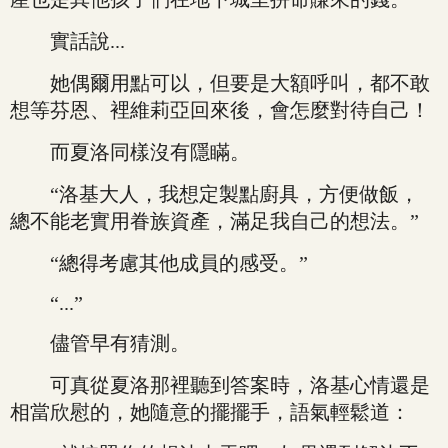
實話說...
她偶爾用點可以，但要是大額呼叫，都不敢
想等芬恩、裡維莉亞回來後，會怎麼對待自己！
而夏洛同樣沒有隱瞞。
“洛基大人，我想定製點廚具，方便做飯，
總不能老實用眷族資產，滿足我自己的想法。”
“總得考慮其他成員的感受。”
“...”
儘管早有猜測。
可真從夏洛那裡聽到答案時，洛基心情還是
相當欣慰的，她隨意的擺擺手，語氣輕鬆道：