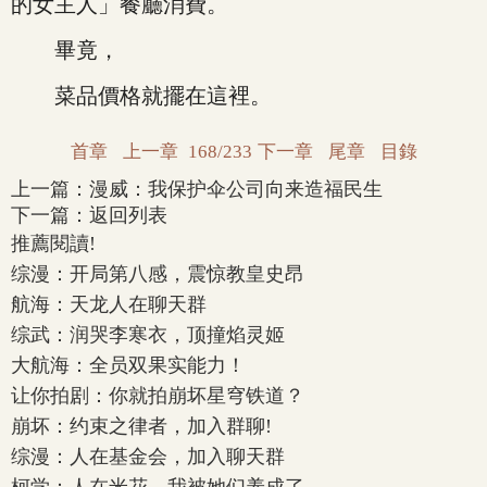
的女主人」餐廳消費。
畢竟，
菜品價格就擺在這裡。
首章
上一章
168/233
下一章
尾章
目錄
上一篇：
漫威：我保护伞公司向来造福民生
下一篇：
返回列表
推薦閱讀!
综漫：开局第八感，震惊教皇史昂
航海：天龙人在聊天群
综武：润哭李寒衣，顶撞焰灵姬
大航海：全员双果实能力！
让你拍剧：你就拍崩坏星穹铁道？
崩坏：约束之律者，加入群聊!
综漫：人在基金会，加入聊天群