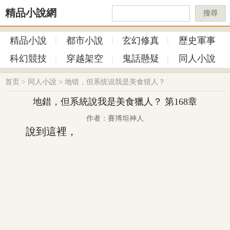
精品小說網
搜尋
精品小說
都市小說
玄幻修真
歷史軍事
科幻競技
穿越架空
鬼話懸疑
同人小說
首页
>
同人小說
>
地错，但系统说我是美食猎人？
地錯，但系統說我是美食獵人？ 第168章
作者：賽博坦神人
說到這裡，