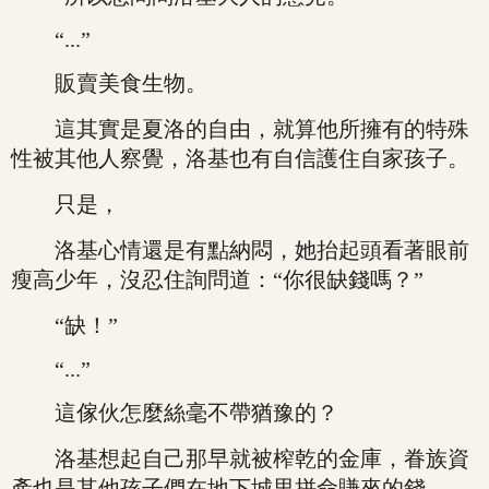
“...”
販賣美食生物。
這其實是夏洛的自由，就算他所擁有的特殊
性被其他人察覺，洛基也有自信護住自家孩子。
只是，
洛基心情還是有點納悶，她抬起頭看著眼前
瘦高少年，沒忍住詢問道：“你很缺錢嗎？”
“缺！”
“...”
這傢伙怎麼絲毫不帶猶豫的？
洛基想起自己那早就被榨乾的金庫，眷族資
產也是其他孩子們在地下城里拼命賺來的錢。