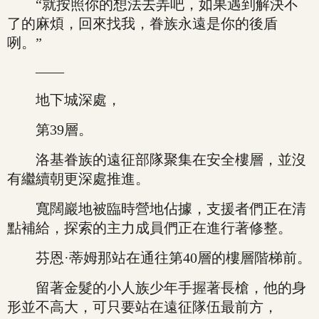
“就按照你的想法去弄吧，如果遇到解決不
了的麻煩，回來找我，眷族永遠是你的後盾
咧。”
——
地下城深處，
第39層。
洛基眷族的遠征部隊聚集在安全樓層，並沒
有繼續朝更深處推進。
寬闊巖地被臨時營地佔據，支援者們正在清
點補給，探索的主力成員們正在進行著修整。
芬恩·蒂姆那站在通往第40層的樓層階梯前。
留著金髮的小人族少年手握著長槍，他的身
形並不高大，可只要站在遠征隊伍最前方，