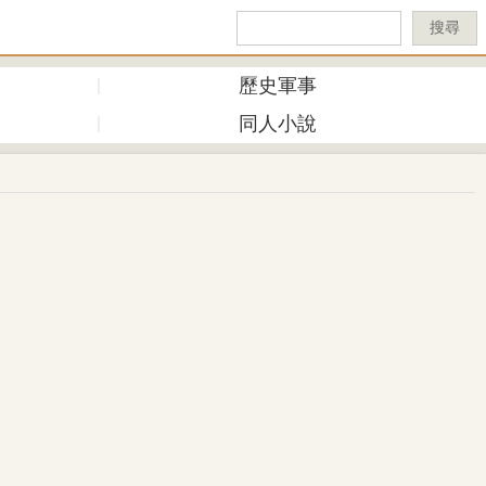
搜尋
歷史軍事
同人小說