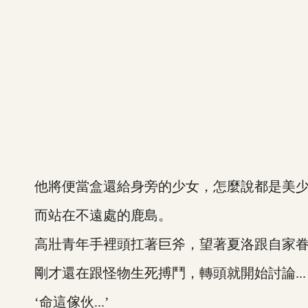
他將便當盒還給身旁的少女，怎麼說都是美少
而站在不遠處的鹿島。
高壯青年手裡頭扛著巨斧，望著夏洛跟自家眷
剛才還在跟怪物生死搏鬥，轉頭就開始討論...
‘命這傢伙...’