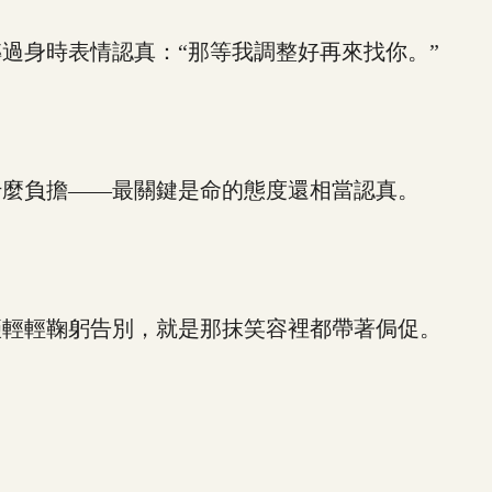
身時表情認真：“那等我調整好再來找你。”
麼負擔——最關鍵是命的態度還相當認真。
。
輕輕鞠躬告別，就是那抹笑容裡都帶著侷促。