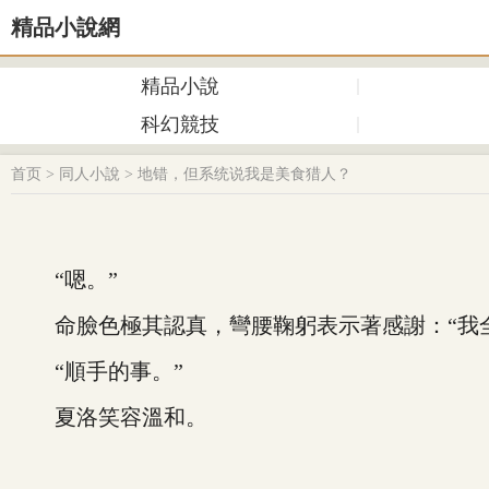
精品小說網
精品小說
科幻競技
首页
>
同人小說
>
地错，但系统说我是美食猎人？
“嗯。”
命臉色極其認真，彎腰鞠躬表示著感謝：“我全
“順手的事。”
夏洛笑容溫和。