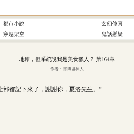
都市小說
玄幻修真
穿越架空
鬼話懸疑
地錯，但系統說我是美食獵人？ 第164章
作者：賽博坦神人
部都記下來了，謝謝你，夏洛先生。”