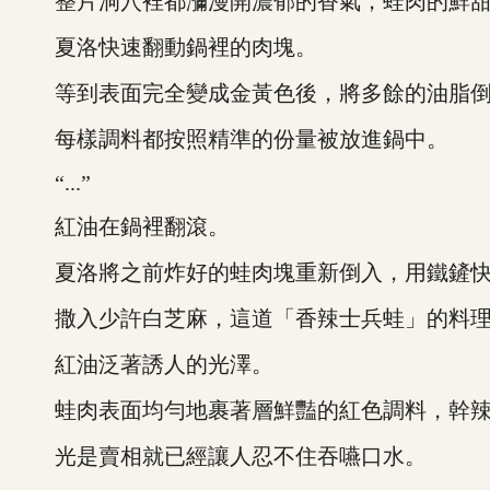
整片洞穴裡都瀰漫開濃郁的香氣，蛙肉的鮮甜
夏洛快速翻動鍋裡的肉塊。
等到表面完全變成金黃色後，將多餘的油脂倒
每樣調料都按照精準的份量被放進鍋中。
“...”
紅油在鍋裡翻滾。
夏洛將之前炸好的蛙肉塊重新倒入，用鐵鏟快
撒入少許白芝麻，這道「香辣士兵蛙」的料理
紅油泛著誘人的光澤。
蛙肉表面均勻地裹著層鮮豔的紅色調料，幹辣
光是賣相就已經讓人忍不住吞嚥口水。