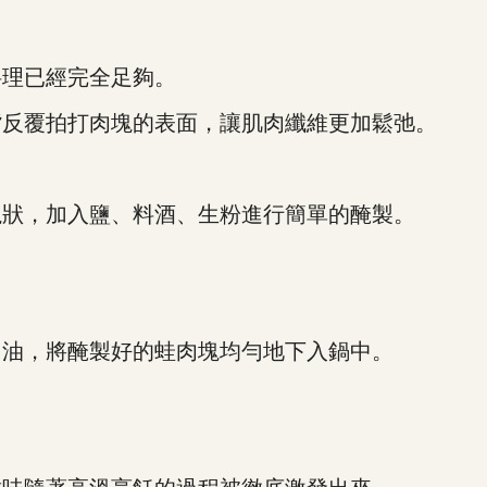
理已經完全足夠。
反覆拍打肉塊的表面，讓肌肉纖維更加鬆弛。
狀，加入鹽、料酒、生粉進行簡單的醃製。
油，將醃製好的蛙肉塊均勻地下入鍋中。