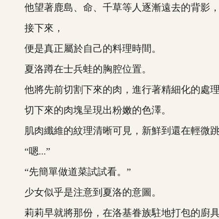
他望著鹿島、命、千草等人逐漸遠去的背影，
接下來，
便是真正屬於自己的料理時間。
夏洛蹲在士兵蛙的胸腔位置。
他將先前切割下來的肉，進行著精細化的處理
切下來的肉塊呈現出粉嫩的色澤。
肌肉纖維的紋理清晰可見，新鮮到還在輕微跳
“嗯...”
“先簡單做道菜試試看。”
少女似乎是注意到夏洛的意圖。
莉莉早就將那份，在洛基眷族駐地打包的廚具