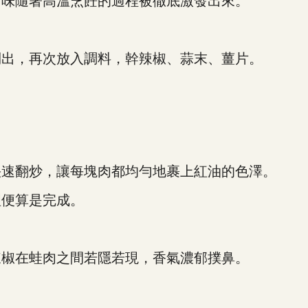
味隨著高溫烹飪的過程被徹底激發出來。
出，再次放入調料，幹辣椒、蒜末、薑片。
速翻炒，讓每塊肉都均勻地裹上紅油的色澤。
便算是完成。
椒在蛙肉之間若隱若現，香氣濃郁撲鼻。