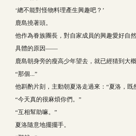
‘總不能對怪物料理產生興趣吧？’
鹿島撓著頭。
他作為眷族團長，對自家成員的興趣愛好自然
具體的原因——
鹿島朝身旁的瘦高少年望去，就已經猜到大概
“那個...”
他斟酌片刻，主動朝夏洛走過來：“夏洛，既然
“今天真的很麻煩你們。”
“互相幫助嘛。”
夏洛隨意地擺擺手。