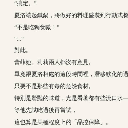
“搞定。”
夏洛端起鐵鍋，將做好的料理盛裝到行動式餐盤
“不是吃獨食嗷！”
“...”
對此。
蕾菲婭、莉莉兩人都沒有意見。
畢竟跟夏洛相處的這段時間裡，潛移默化的過
只要不是那些有毒的危險食材。
特別是驚豔的味道，光是看著都有些流口水—
等他先試吃過後再嘗試，
這也算是某種程度上的「品控保障」。