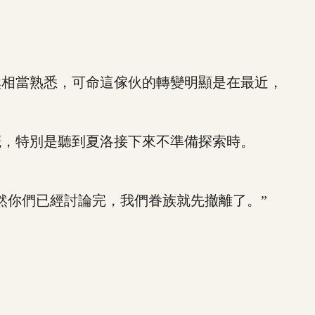
相當熟悉，可命這傢伙的轉變明顯是在最近，
，特別是聽到夏洛接下來不準備探索時。
你們已經討論完，我們眷族就先撤離了。”