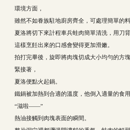
環境方面，
雖然不如眷族駐地廚房齊全，可處理簡單的料
夏洛將切下來計程車兵蛙肉簡單清洗，用刀背
這樣烹飪出來的口感會變得更加滑嫩。
拍打完畢後，旋即將肉塊切成大小均勻的方塊
緊接著，
夏洛便點火起鍋。
鐵鍋被加熱到合適的溫度，他倒入適量的食用
“滋啦——”
熱油接觸到肉塊表面的瞬間。