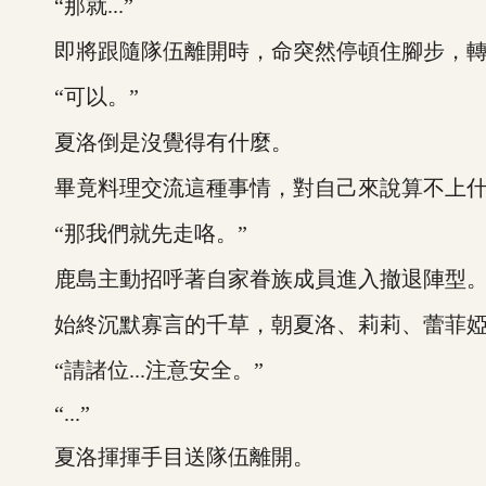
“那就...”
即將跟隨隊伍離開時，命突然停頓住腳步，轉過
“可以。”
夏洛倒是沒覺得有什麼。
畢竟料理交流這種事情，對自己來說算不上什
“那我們就先走咯。”
鹿島主動招呼著自家眷族成員進入撤退陣型
始終沉默寡言的千草，朝夏洛、莉莉、蕾菲婭
“請諸位...注意安全。”
“...”
夏洛揮揮手目送隊伍離開。