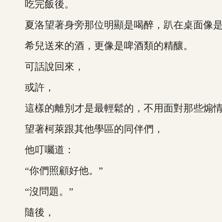
吃完飯後。
夏洛望著身旁那位明顯是喝醉，趴在桌面像是
希兒送來的酒，更像是啤酒類的精釀。
可話說回來，
或許，
這樣的離別才是最輕鬆的，不用面對那些煽情
望著柯萊跟其他學區的同伴們，
他叮囑道：
“你們照顧好他。”
“沒問題。”
隨後，