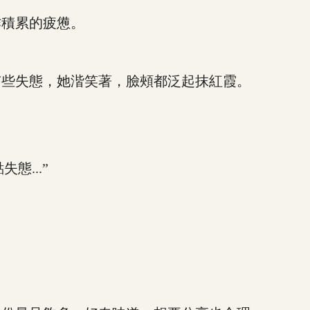
積累的疲憊。
些失態，她湝笑著，臉頰都泛起抹紅霞。
...”