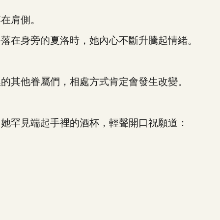
在肩側。
落在身旁的夏洛時，她內心不斷升騰起情緒。
的其他眷屬們，相處方式肯定會發生改變。
她罕見端起手裡的酒杯，輕聲開口祝願道：