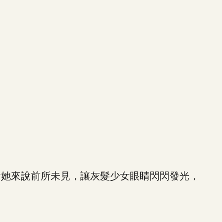
她來說前所未見，讓灰髮少女眼睛閃閃發光，