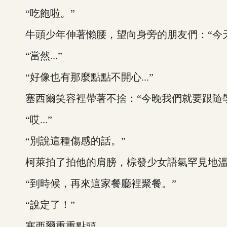
“吃飽啦。”
牛頭少年伸著懶腰，望向身旁的朋友們：“今天
“當然...”
“好像也有那麼點點不開心...”
塞西爾笑容裡帶著不捨：“今晚我們就要跟隨學
“哎...”
“別說這種傷感的話。”
柯萊拍了拍他的肩膀，棕發少女語氣罕見地溫和
“到時候，再來這家餐廳裡聚餐。”
“說定了！”
塞西爾重重點頭。