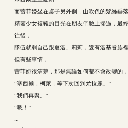
而蕾菲婭坐在桌子另外側，山吹色的髮絲垂落
精靈少女複雜的目光在朋友們臉上掃過，最終
往後，
隊伍就剩自己跟夏洛、莉莉，還有洛基眷族裡
但有些事情，
蕾菲婭很清楚，那是無論如何都不會改變的，
“塞西爾，柯萊，等下次回到尤拉麗。”
“我們再聚。”
“嗯！”
...