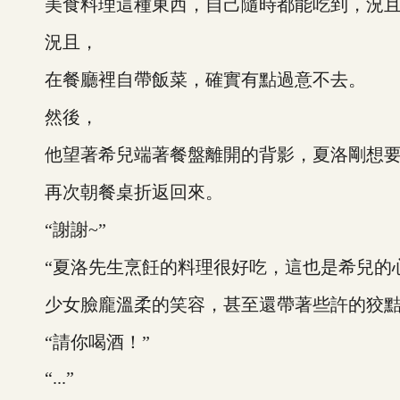
美食料理這種東西，自己隨時都能吃到，況且
況且，
在餐廳裡自帶飯菜，確實有點過意不去。
然後，
他望著希兒端著餐盤離開的背影，夏洛剛想要
再次朝餐桌折返回來。
“謝謝~”
“夏洛先生烹飪的料理很好吃，這也是希兒的心
少女臉龐溫柔的笑容，甚至還帶著些許的狡黠，
“請你喝酒！”
“...”