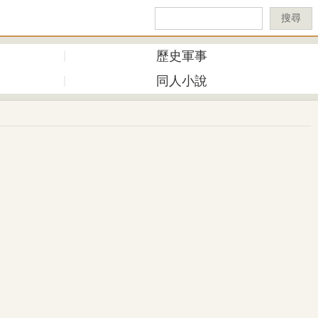
搜尋
歷史軍事
同人小說