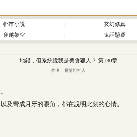
都市小說
玄幻修真
穿越架空
鬼話懸疑
地錯，但系統說我是美食獵人？ 第130章
作者：賽博坦神人
豬。
以及彎成月牙的眼角，都在說明此刻的心情。