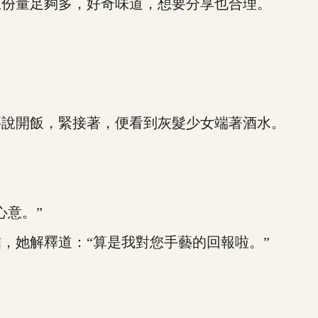
份量足夠多，好奇味道，想要分享也合理。
說開飯，緊接著，便看到灰髮少女端著酒水。
意。”
她解釋道：“算是我對您手藝的回報啦。”