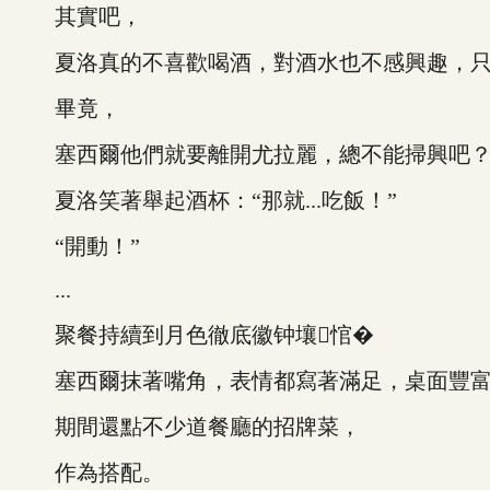
其實吧，
夏洛真的不喜歡喝酒，對酒水也不感興趣，只
畢竟，
塞西爾他們就要離開尤拉麗，總不能掃興吧
夏洛笑著舉起酒杯：“那就...吃飯！”
“開動！”
...
聚餐持續到月色徹底徽钟壤悺�
塞西爾抹著嘴角，表情都寫著滿足，桌面豐富
期間還點不少道餐廳的招牌菜，
作為搭配。