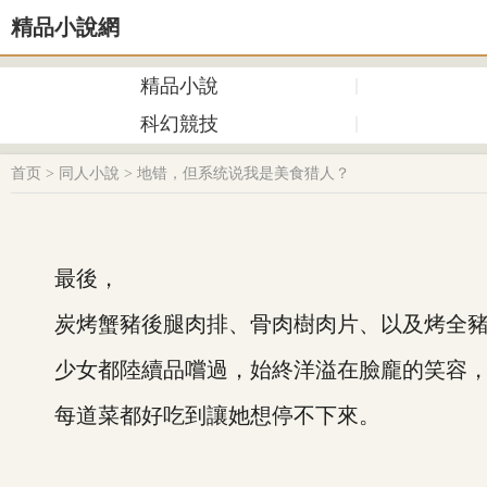
精品小說網
精品小說
科幻競技
首页
>
同人小說
>
地错，但系统说我是美食猎人？
最後，
炭烤蟹豬後腿肉排、骨肉樹肉片、以及烤全
少女都陸續品嚐過，始終洋溢在臉龐的笑容，
每道菜都好吃到讓她想停不下來。