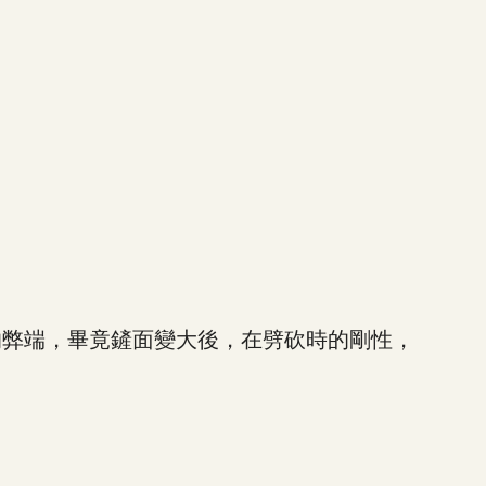
弊端，畢竟鏟面變大後，在劈砍時的剛性，