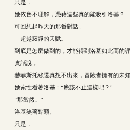
只是，
她依舊不理解，憑藉這些真的能吸引洛基？
可回想起昨天的那番對話。
「超越寂靜的天賦。」
到底是怎麼做到的，才能得到洛基如此高的評
實話說，
赫菲斯托絲還真想不出來，冒險者擁有的未知
她索性看著洛基：“應該不止這樣吧？”
“那當然。”
洛基笑著點頭。
只是，