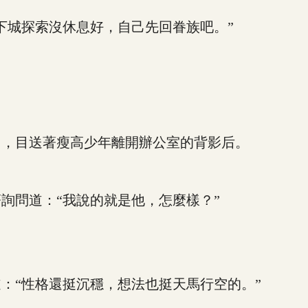
城探索沒休息好，自己先回眷族吧。”
，目送著瘦高少年離開辦公室的背影后。
問道：“我說的就是他，怎麼樣？”
“性格還挺沉穩，想法也挺天馬行空的。”