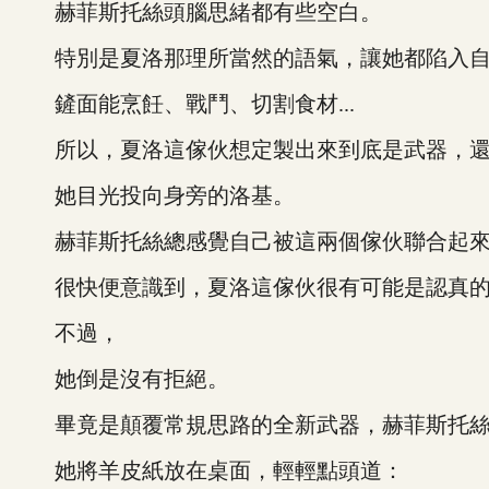
赫菲斯托絲頭腦思緒都有些空白。
特別是夏洛那理所當然的語氣，讓她都陷入自
鏟面能烹飪、戰鬥、切割食材...
所以，夏洛這傢伙想定製出來到底是武器，還是某
她目光投向身旁的洛基。
赫菲斯托絲總感覺自己被這兩個傢伙聯合起來
很快便意識到，夏洛這傢伙很有可能是認真的
不過，
她倒是沒有拒絕。
畢竟是顛覆常規思路的全新武器，赫菲斯托絲
她將羊皮紙放在桌面，輕輕點頭道：