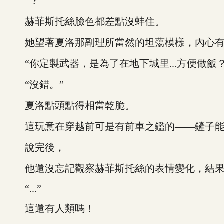
“？”
赫菲斯托絲臉色都差點沒蚌住。
她望著夏洛那副理所當然的坦蕩模樣，內心有
“你定製武器，是為了在地下城里...方便做飯？
“沒錯。”
夏洛點頭點得相當乾脆。
這玩意在穿越前可是有前車之鑑的——鏟子能
說完後，
他還沒忘記觀察赫菲斯托絲的表情變化，結果
“...”
這還有人類嗎！