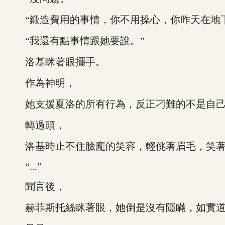
“鍛造費用的事情，你不用操心，你昨天在地下
“我還有點事情跟她要說。”
洛基眯著眼擺手。
作為神明，
她支援夏洛的所有行為，反正刁難的不是自己
轉過頭，
洛基時止不住臉龐的笑容，輕佻著眉毛，笑著詢
“...”
聞言後，
赫菲斯托絲眯著眼，她倒是沒有隱瞞，如實道：