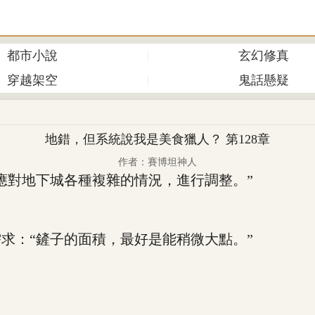
都市小說
玄幻修真
穿越架空
鬼話懸疑
地錯，但系統說我是美食獵人？ 第128章
作者：賽博坦神人
對地下城各種複雜的情況，進行調整。”
：“鏟子的面積，最好是能稍微大點。”