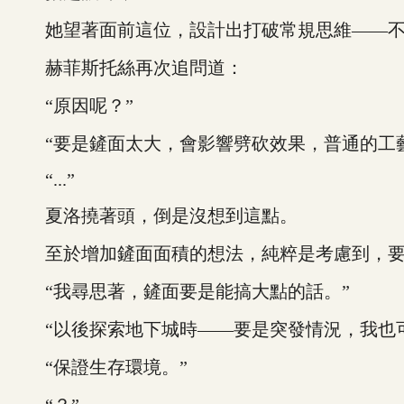
她望著面前這位，設計出打破常規思維——不
赫菲斯托絲再次追問道：
“原因呢？”
“要是鏟面太大，會影響劈砍效果，普通的工藝
“...”
夏洛撓著頭，倒是沒想到這點。
至於增加鏟面面積的想法，純粹是考慮到，要
“我尋思著，鏟面要是能搞大點的話。”
“以後探索地下城時——要是突發情況，我也可
“保證生存環境。”