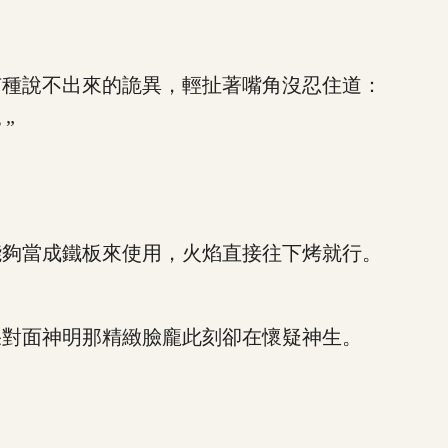
種說不出來的詭異，輕扯著嘴角沒忍住道：
”
夠當成鐵板來使用，火焰直接往下烤就行。
對面神明那精緻臉龐此刻卻在懷疑神生。