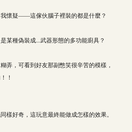
我懷疑——這傢伙腦子裡裝的都是什麼？
種偽裝成...武器形態的多功能廚具？
糊弄，可看到好友那副憋笑很辛苦的模樣，
！！
同樣好奇，這玩意最終能做成怎樣的效果。