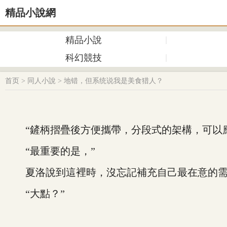
精品小說網
精品小說
科幻競技
首页
>
同人小說
>
地错，但系统说我是美食猎人？
“鏟柄摺疊後方便攜帶，分段式的架構，可以應
“最重要的是，”
夏洛說到這裡時，沒忘記補充自己最在意的需求
“大點？”