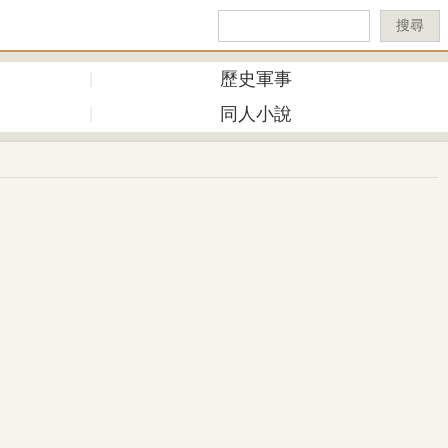
搜尋
歷史軍事
同人小說