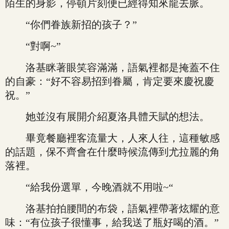
陌生的身影，停頓片刻便已經得知來龍去脈。
“你們眷族新招的孩子？”
“對啊~”
洛基眯著眼笑容滿滿，語氣裡都是掩蓋不住
的自豪：“好不容易招到眷屬，肯定要來慶祝慶
祝。”
她並沒有展開介紹夏洛具體天賦的想法。
畢竟餐廳裡客流量大，人來人往，這種敏感
的話題，保不齊會在什麼時候流傳到尤拉麗的角
落裡。
“給我份選單，今晚酒就不用啦~“
洛基拍拍腰間的布袋，語氣裡帶著炫耀的意
味：“有位孩子很懂事，給我送了瓶好喝的酒。”