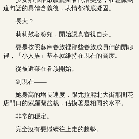
這句話的具體含義後，表情都徹底凝固。
長大？
莉莉鼓著臉頰，開始認真審視自身。
要是按照蘇摩眷族裡那些眷族成員們的閒聊
裡，「小人族」基本就維持在現在的高度。
從被遺棄在眷族開始。
到現在——
她身高的增長速度，跟尤拉麗北大街那間花
店門口的紫羅蘭盆栽，估摸著是相同的水平。
非常的穩定。
完全沒有要繼續往上走的趨勢。