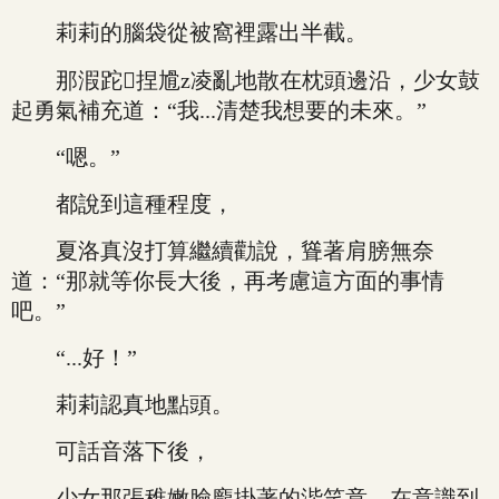
莉莉的腦袋從被窩裡露出半截。
那溊跎捏尳z凌亂地散在枕頭邊沿，少女鼓
起勇氣補充道：“我...清楚我想要的未來。”
“嗯。”
都說到這種程度，
夏洛真沒打算繼續勸說，聳著肩膀無奈
道：“那就等你長大後，再考慮這方面的事情
吧。”
“...好！”
莉莉認真地點頭。
可話音落下後，
少女那張稚嫩臉龐掛著的湝笑意，在意識到