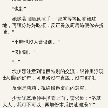
“也對”
她眯著眼隨意揮手：“那就等等回眷族駐
地，再讓你好好吃頓，反正眷族廚房隨便你去折
騰。”
“平時也沒人會做飯。”
“沒問題。”
“...”
埃伊娜注意到這段特別的交流，眼神里浮現
出明顯的好奇，可夏洛沒有直說，沒有追問。
反倒是莉莉，視線掃過桌面的選單。
少女認真地伸手指著上面，請求道：“洛基
大人，我可不可以...再加份木瓜奶油濃湯？”