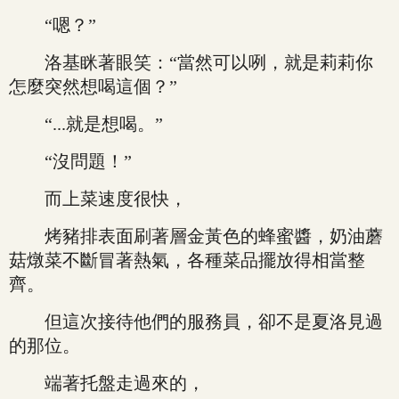
“嗯？”
洛基眯著眼笑：“當然可以咧，就是莉莉你
怎麼突然想喝這個？”
“...就是想喝。”
“沒問題！”
而上菜速度很快，
烤豬排表面刷著層金黃色的蜂蜜醬，奶油蘑
菇燉菜不斷冒著熱氣，各種菜品擺放得相當整
齊。
但這次接待他們的服務員，卻不是夏洛見過
的那位。
端著托盤走過來的，