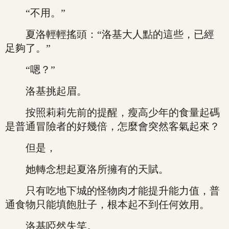
“不用。”
夏洛輕輕搖頭：“洛基大人點的這些，已經
足夠了。”
“嗯？”
洛基挑起眉。
按照莉莉先前的提醒，瘦高少年的食量起碼
是普通冒險者的好幾倍，怎麼會突然客氣起來？
但是，
她轉念想起夏洛所擁有的天賦。
只有吃地下城的怪物肉才能提升能力值，普
通食物只能填飽肚子，根本起不到任何效用。
洛基啞然失笑。