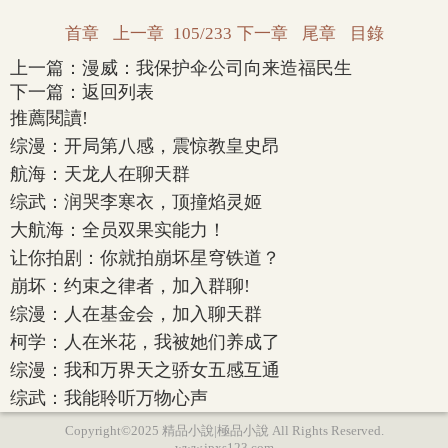
首章
上一章
105/233
下一章
尾章
目錄
上一篇：
漫威：我保护伞公司向来造福民生
下一篇：
返回列表
推薦閱讀!
综漫：开局第八感，震惊教皇史昂
航海：天龙人在聊天群
综武：润哭李寒衣，顶撞焰灵姬
大航海：全员双果实能力！
让你拍剧：你就拍崩坏星穹铁道？
崩坏：约束之律者，加入群聊!
综漫：人在基金会，加入聊天群
柯学：人在米花，我被她们养成了
综漫：我和万界天之骄女五感互通
综武：我能聆听万物心声
Copyright©2025 精品小說|極品小說 All Rights Reserved.
www.jpxs123.com