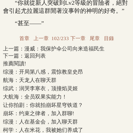
“你就從新人突破到Lv2等級的冒險者，絕對
會引起尤拉麗這群閒著沒事幹的神明的好奇。”
“甚至——”
首章
上一章
102/233
下一章
尾章
目錄
上一篇：
漫威：我保护伞公司向来造福民生
下一篇：
返回列表
推薦閱讀!
综漫：开局第八感，震惊教皇史昂
航海：天龙人在聊天群
综武：润哭李寒衣，顶撞焰灵姬
大航海：全员双果实能力！
让你拍剧：你就拍崩坏星穹铁道？
崩坏：约束之律者，加入群聊!
综漫：人在基金会，加入聊天群
柯学：人在米花，我被她们养成了