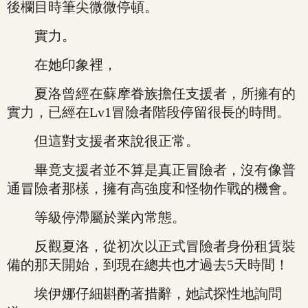
後欄目時筆尖微微停頓。
實力。
在她印象裡，
夏洛曾經在蘇摩眷族擔任支援者，所擁有的
實力，已經在Lv1冒險者階段停留很長的時間。
但這對支援者來說很正常。
畢竟支援者並不算是真正冒險者，沒有像普
通冒險者那樣，擁有高強度和怪物作戰的機會。
等級停滯屬於業內常態。
反觀夏洛，從初次以正式冒險者身份租賃裝
備的那天開始，到現在總共也才過去5天時間！
埃伊娜仔細斟酌著措辭，她試探性地詢問