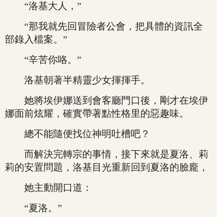
“洛基大人，”
“那我就先回冒險者公會，把具體的資訊全
部錄入檔案。”
“辛苦你咯。”
洛基朝著半精靈少女揮揮手。
她將埃伊娜送到會客廳門口後，剛才在埃伊
娜面前炫耀，確實帶著點性格里的惡趣味。
總不能隨便找位神明吐槽吧？
而解決完轉宗的事情，接下來就是夏洛、莉
莉的安置問題，洛基目光重新回到夏洛的臉龐，
她主動開口道：
“夏洛。”