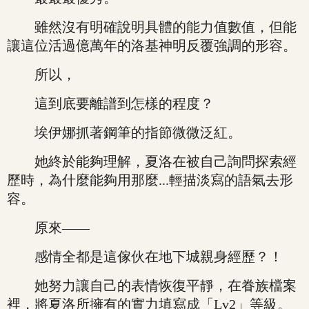
雖然沒有明確說明具體的能力值數值，但能
讓這位活過億萬年的洛基神明反覆強調的形容。
所以，
這到底要離譜到怎樣的程度？
埃伊娜抓著鋼筆的指節微微泛紅。
她終於能夠理解，夏洛在被自己詢問探索經
歷時，為什麼能夠用那麼...輕描淡寫的語氣去形
容。
原來——
感情全都是這傢伙在地下城親身經歷？！
她努力讓自己的表情恢復平靜，在眷族檔案
裡，將夏洛所擁有的實力填寫成「Lv2」等級。