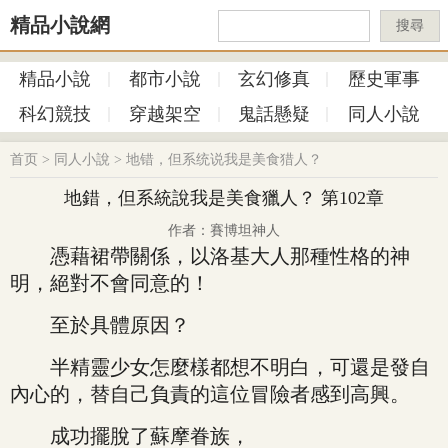
精品小說網
搜尋
精品小說
都市小說
玄幻修真
歷史軍事
科幻競技
穿越架空
鬼話懸疑
同人小說
首页
>
同人小說
>
地错，但系统说我是美食猎人？
地錯，但系統說我是美食獵人？ 第102章
作者：賽博坦神人
憑藉裙帶關係，以洛基大人那種性格的神
明，絕對不會同意的！
至於具體原因？
半精靈少女怎麼樣都想不明白，可還是發自
內心的，替自己負責的這位冒險者感到高興。
成功擺脫了蘇摩眷族，