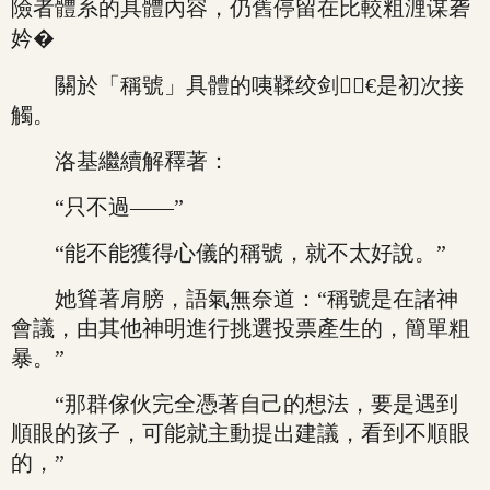
險者體系的具體內容，仍舊停留在比較粗湹谋砻
妗�
關於「稱號」具體的咦鞣绞剑€是初次接
觸。
洛基繼續解釋著：
“只不過——”
“能不能獲得心儀的稱號，就不太好說。”
她聳著肩膀，語氣無奈道：“稱號是在諸神
會議，由其他神明進行挑選投票產生的，簡單粗
暴。”
“那群傢伙完全憑著自己的想法，要是遇到
順眼的孩子，可能就主動提出建議，看到不順眼
的，”