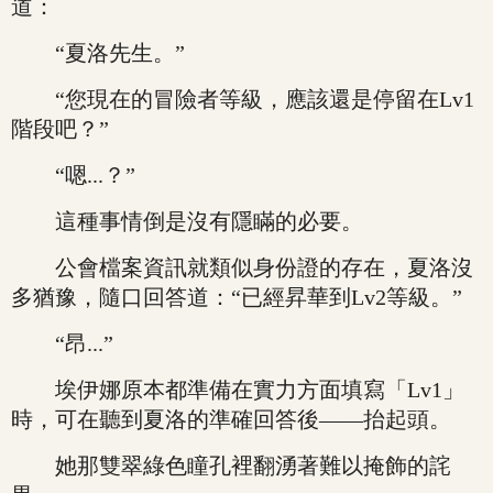
道：
“夏洛先生。”
“您現在的冒險者等級，應該還是停留在Lv1
階段吧？”
“嗯...？”
這種事情倒是沒有隱瞞的必要。
公會檔案資訊就類似身份證的存在，夏洛沒
多猶豫，隨口回答道：“已經昇華到Lv2等級。”
“昂...”
埃伊娜原本都準備在實力方面填寫「Lv1」
時，可在聽到夏洛的準確回答後——抬起頭。
她那雙翠綠色瞳孔裡翻湧著難以掩飾的詫