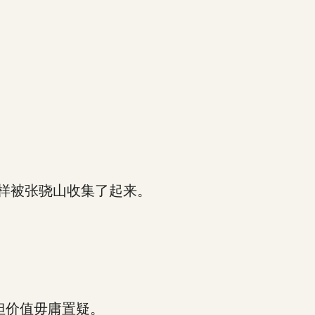
样被张骁山收集了起来。
但价值毋庸置疑。