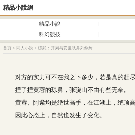
精品小說網
精品小說
科幻競技
首页
>
同人小說
>
综武：开局与安世耿并列纨绔
对方的实力可不在我之下多少，若是真的赶尽杀
捏了捏黄蓉的琼鼻，张骁山不由有些无奈。
黄蓉、阿紫均是绝世高手，在江湖上，绝顶高
因此心态上，自然也发生了变化。