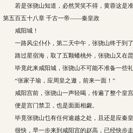
若是张骁山知道，必然哭笑不得，黄蓉这是准
第五百五十八章 千古一帝——秦皇政
咸阳城！
一路风尘仆仆，第二天中午，张骁山终于到了
路过星宿海，取了五颗蟠桃外，张骁山又在昆
毕竟此来咸阳城，张骁山不可能不准备一些礼
“张家子瑜，应周皇之邀，前来一面！”
咸阳宫前，张骁山一声轻喝，传遍了整个皇
便是宫门禁卫，也是面面相觑。
毕竟张骁山乜有任何逾越之处，且还是应秦皇
很快，早一步来到咸阳宫的赵高，已经快步走