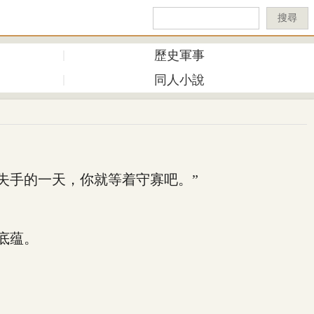
搜尋
歷史軍事
同人小說
手的一天，你就等着守寡吧。”
底蕴。