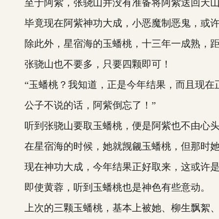
至于阿紫，张骁山并没有准备将阿紫送回天山
毕竟现在阿紫神功大成，小恶魔制恶鬼，或许
除此外，星宿海的玉蟠桃，十三年一成熟，距
张骁山也不要多，只要四颗即可！
“玉蟠桃？我知道，正是今年结果，而且现在
公子不说的话，阿紫倒忘了！”
听到张骁山要取玉蟠桃，便是阿紫也不由心头
在星宿海的时候，她就觊觎玉蟠桃，但那时她
现在神功大成，今年结果正好取来，这或许是
即使黄蓉，听到玉蟠桃也是神色有些意动。
上次的三颗玉蟠桃，基本上被她、柳生飘絮、凤