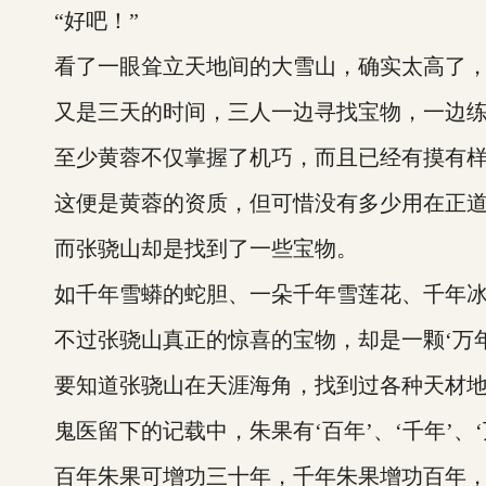
“好吧！”
看了一眼耸立天地间的大雪山，确实太高了，
又是三天的时间，三人一边寻找宝物，一边练
至少黄蓉不仅掌握了机巧，而且已经有摸有样
这便是黄蓉的资质，但可惜没有多少用在正道
而张骁山却是找到了一些宝物。
如千年雪蟒的蛇胆、一朵千年雪莲花、千年冰蚕
不过张骁山真正的惊喜的宝物，却是一颗‘万年
要知道张骁山在天涯海角，找到过各种天材地
鬼医留下的记载中，朱果有‘百年’、‘千年’、‘
百年朱果可增功三十年，千年朱果增功百年，万