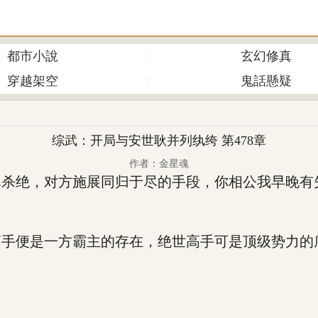
都市小說
玄幻修真
穿越架空
鬼話懸疑
综武：开局与安世耿并列纨绔 第478章
作者：金星魂
绝，对方施展同归于尽的手段，你相公我早晚有失
手便是一方霸主的存在，绝世高手可是顶级势力的