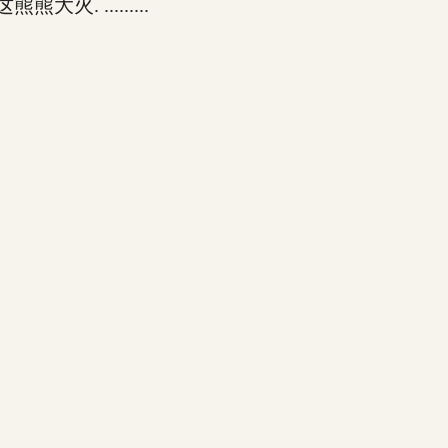
.........