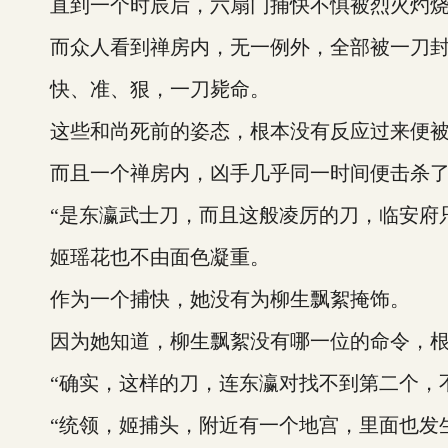
直到一个时辰后，六扇门捕快不惧被烈火灼烧的危险，
而众人看到禅房内，无一例外，全部被一刀封
快、准、狠，一刀毙命。
这些和尚死前的姿态，根本没有反应过来便被
而且一个禅房内，凶手几乎同一时间便击杀了
“是东瀛武士刀，而且这般凌厉的刀，临安府只
姬瑶花也不由面色凝重。
作为一个捕快，她没有为柳生飘絮掩饰。
因为她知道，柳生飘絮没有哪一位的命令，根
“确实，这样的刀，连东瀛对找不到第二个，不
“统领，姬捕头，附近有一个地宫，里面也发生