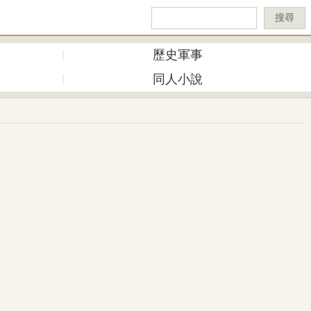
搜尋
歷史軍事
同人小說