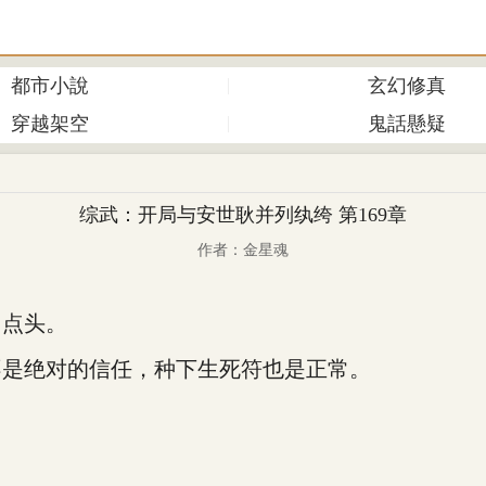
都市小說
玄幻修真
穿越架空
鬼話懸疑
综武：开局与安世耿并列纨绔 第169章
作者：金星魂
点头。
是绝对的信任，种下生死符也是正常。