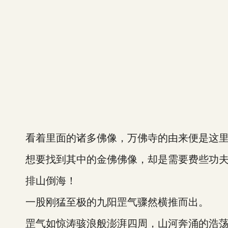
看着里面的诸多佛像，万佛寺的由来便是这里
想要找到其中的金佛佛像，却是需要费些功
排山倒海！
一股刚猛至极的九阳罡气骤然横推而出。
罡气如惊涛骇浪般澎湃四周，山河奔涌的浩荡