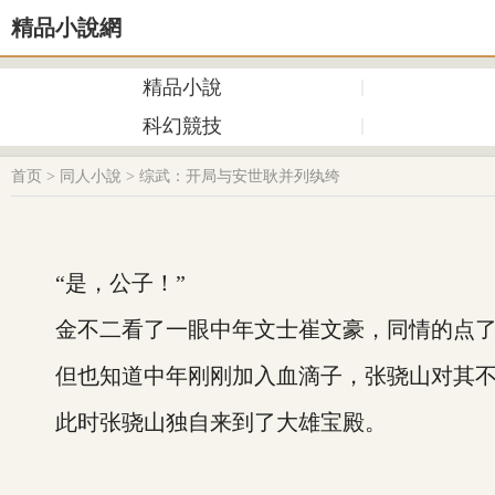
精品小說網
精品小說
科幻競技
首页
>
同人小說
>
综武：开局与安世耿并列纨绔
“是，公子！”
金不二看了一眼中年文士崔文豪，同情的点了
但也知道中年刚刚加入血滴子，张骁山对其不
此时张骁山独自来到了大雄宝殿。