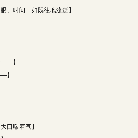
刺眼、时间一如既往地流逝】
告——】
——】
口大口喘着气】