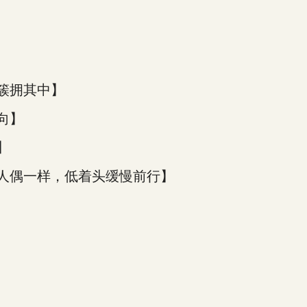
簇拥其中】
向】
】
他人偶一样，低着头缓慢前行】