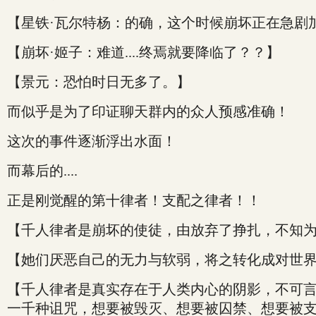
【星铁·瓦尔特杨：的确，这个时候崩坏正在急剧
【崩坏·姬子：难道....终焉就要降临了？？】
【景元：恐怕时日无多了。】
而似乎是为了印证聊天群内的众人预感准确！
这次的事件逐渐浮出水面！
而幕后的....
正是刚觉醒的第十律者！支配之律者！！
【千人律者是崩坏的使徒，由放弃了挣扎，不知
【她们厌恶自己的无力与软弱，将之转化成对世
【千人律者是真实存在于人类内心的阴影，不可
一千种诅咒，想要被毁灭、想要被囚禁、想要被