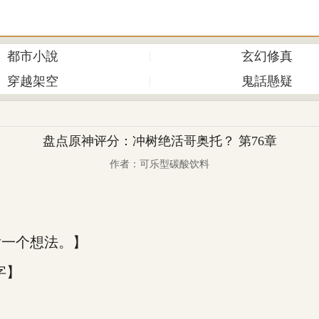
都市小說
玄幻修真
穿越架空
鬼話懸疑
盘点原神评分：冲树绝活哥奥托？ 第76章
作者：可乐型碳酸饮料
】
后一个想法。】
字】