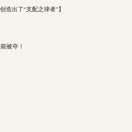
创造出了“支配之律者”】
！
权能被夺！