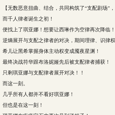
【无数恶意扭曲、结合，共同构筑了“支配剧场”，
而千人律者诞生之初！
便找上了琪亚娜！想要让西琳作为空律再次降临
逆熵展开与支配之律者的对决，期间理律、识律
希儿让黑希掌握身体主动权变成魇夜星渊！
最终决战符华跟布洛妮娅先后被支配律者捕获！
只剩琪亚娜与支配律者展开对决！！
而这一刻。
几乎所有人都并不看好琪亚娜！
但也是在这一刻！