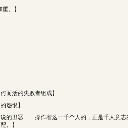
加重。】
为何而活的失败者组成】
界的怨恨】
言说的丑恶——操作着这一千个人的，正是千人意志
支配。】