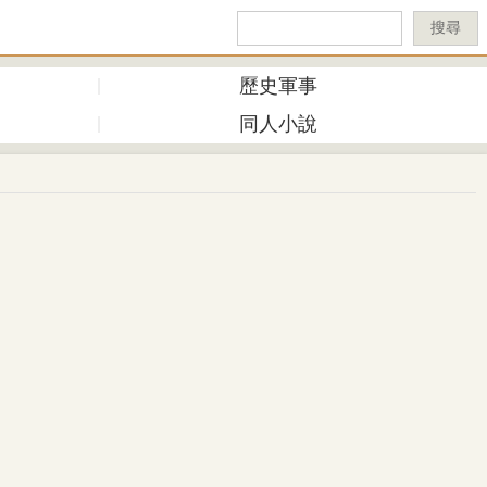
搜尋
歷史軍事
同人小說