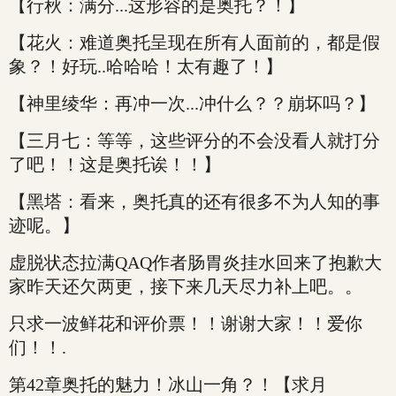
【行秋：满分...这形容的是奥托？！】
【花火：难道奥托呈现在所有人面前的，都是假
象？！好玩..哈哈哈！太有趣了！】
【神里绫华：再冲一次...冲什么？？崩坏吗？】
【三月七：等等，这些评分的不会没看人就打分
了吧！！这是奥托诶！！】
【黑塔：看来，奥托真的还有很多不为人知的事
迹呢。】
虚脱状态拉满QAQ作者肠胃炎挂水回来了抱歉大
家昨天还欠两更，接下来几天尽力补上吧。。
只求一波鲜花和评价票！！谢谢大家！！爱你
们！！.
第42章奥托的魅力！冰山一角？！【求月