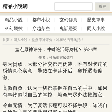
精品小說網
搜尋
精品小說
都市小說
玄幻修真
歷史軍事
科幻競技
穿越架空
鬼話懸疑
同人小說
首页
>
同人小說
>
盘点原神评分：冲树绝活哥奥托？
盘点原神评分：冲树绝活哥奥托？ 第36章
作者：可乐型碳酸饮料
身为贵族，大部分社交都是伪装，唯有对卡莲的
感情真心实意，导致在卡莲死后，奥托逐渐偏
激。
高傲自负，认为一切都掌握在自己的手中，如果
有事物超脱自己的掌控，就会想尽办法摧毁它。
冷血无情，为了复活卡莲可以不择手段，知晓自