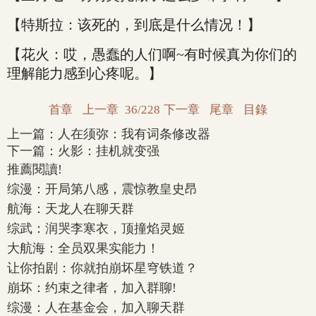
【特斯拉：该死的，到底是什么情况！】
【花火：哎，愚蠢的人们啊~有时候真为你们的
理解能力感到心疼呢。】
首章
上一章
36/228
下一章
尾章
目錄
上一篇：
人在须弥：我有词条修改器
下一篇：
火影：挂机就变强
推薦閱讀!
综漫：开局第八感，震惊教皇史昂
航海：天龙人在聊天群
综武：润哭李寒衣，顶撞焰灵姬
大航海：全员双果实能力！
让你拍剧：你就拍崩坏星穹铁道？
崩坏：约束之律者，加入群聊!
综漫：人在基金会，加入聊天群