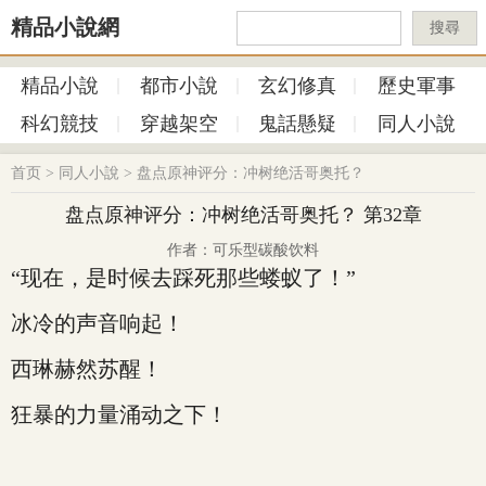
精品小說網
搜尋
精品小說
都市小說
玄幻修真
歷史軍事
科幻競技
穿越架空
鬼話懸疑
同人小說
首页
>
同人小說
>
盘点原神评分：冲树绝活哥奥托？
盘点原神评分：冲树绝活哥奥托？ 第32章
作者：可乐型碳酸饮料
“现在，是时候去踩死那些蝼蚁了！”
冰冷的声音响起！
西琳赫然苏醒！
狂暴的力量涌动之下！