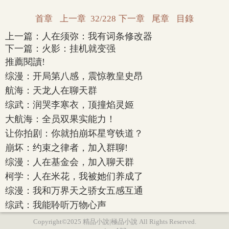
首章
上一章
32/228
下一章
尾章
目錄
上一篇：
人在须弥：我有词条修改器
下一篇：
火影：挂机就变强
推薦閱讀!
综漫：开局第八感，震惊教皇史昂
航海：天龙人在聊天群
综武：润哭李寒衣，顶撞焰灵姬
大航海：全员双果实能力！
让你拍剧：你就拍崩坏星穹铁道？
崩坏：约束之律者，加入群聊!
综漫：人在基金会，加入聊天群
柯学：人在米花，我被她们养成了
综漫：我和万界天之骄女五感互通
综武：我能聆听万物心声
Copyright©2025 精品小說|極品小說 All Rights Reserved.