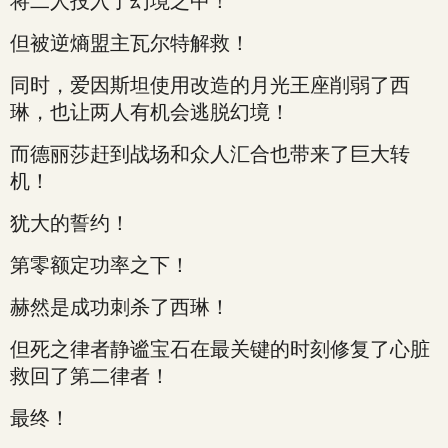
将二人投入了幻境之中！
但被逆熵盟主瓦尔特解救！
同时，爱因斯坦使用改造的月光王座削弱了西
琳，也让两人有机会逃脱幻境！
而德丽莎赶到战场和众人汇合也带来了巨大转
机！
犹大的誓约！
第零额定功率之下！
赫然是成功刺杀了西琳！
但死之律者静谧宝石在最关键的时刻修复了心脏
救回了第二律者！
最终！