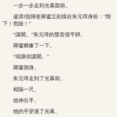
一步一步走到光幕面前。
逡滦l指揮使蔣瓛立刻擋在朱元璋身前：“陛
下！危險！”
“讓開。”朱元璋的聲音很平靜。
蔣瓛猶豫了一下。
“咱讓你讓開。”
蔣瓛側身。
朱元璋走到了光幕前。
相隔一尺。
他伸出手。
他的手穿過了光幕。