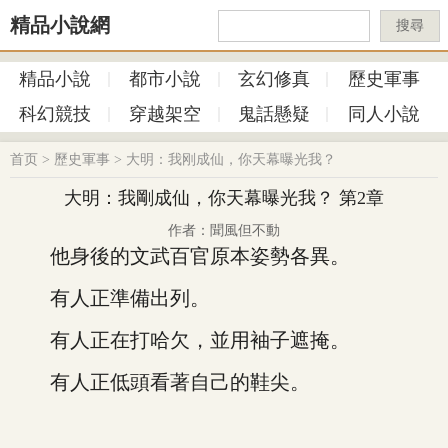
精品小說網
搜尋
精品小說
都市小說
玄幻修真
歷史軍事
科幻競技
穿越架空
鬼話懸疑
同人小說
首页
>
歷史軍事
>
大明：我刚成仙，你天幕曝光我？
大明：我剛成仙，你天幕曝光我？ 第2章
作者：聞風但不動
他身後的文武百官原本姿勢各異。
有人正準備出列。
有人正在打哈欠，並用袖子遮掩。
有人正低頭看著自己的鞋尖。