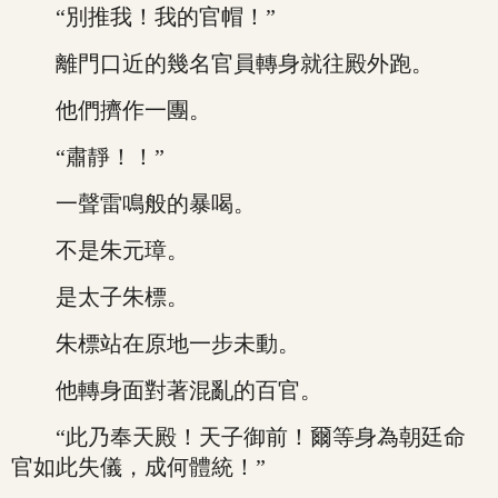
“別推我！我的官帽！”
離門口近的幾名官員轉身就往殿外跑。
他們擠作一團。
“肅靜！！”
一聲雷鳴般的暴喝。
不是朱元璋。
是太子朱標。
朱標站在原地一步未動。
他轉身面對著混亂的百官。
“此乃奉天殿！天子御前！爾等身為朝廷命
官如此失儀，成何體統！”