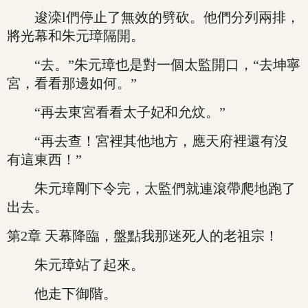
逡滦l們停止了無效的劈砍。他們分列兩排，
將光幕和朱元璋隔開。
“去。”朱元璋也是對一個太監開口，“去坤寧
宮，看看那邊如何。”
“再去東宮看看太子妃和允炆。”
“再去查！宮裡其他地方，應天府裡還有沒
有這東西！”
朱元璋剛下令完，太監們就連滾帶爬地跑了
出去。
第2章 天幕降臨，盤點我那迷死人的老祖宗！
朱元璋站了起來。
他走下御階。