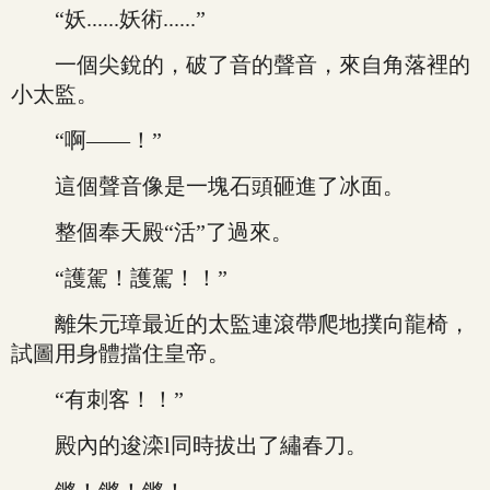
“妖......妖術......”
一個尖銳的，破了音的聲音，來自角落裡的
小太監。
“啊——！”
這個聲音像是一塊石頭砸進了冰面。
整個奉天殿“活”了過來。
“護駕！護駕！！”
離朱元璋最近的太監連滾帶爬地撲向龍椅，
試圖用身體擋住皇帝。
“有刺客！！”
殿內的逡滦l同時拔出了繡春刀。