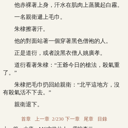
他赤裸著上身，汗水在肌肉上蒸騰起白霧。
一名親衛遞上毛巾。
朱棣擦著汗。
他的對面站著一個穿著黑色僧袍的人。
正是道衍，或者說黑衣僧人姚廣孝。
道衍看著朱棣：“王爺今日的槍法，殺氣重
了。”
朱棣把毛巾扔回給親衛：“北平這地方，沒
有殺氣活不下去。”
親衛退下。
首章
上一章
2/230
下一章
尾章
目錄