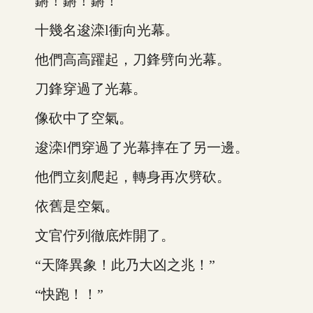
鏘！鏘！鏘！
十幾名逡滦l衝向光幕。
他們高高躍起，刀鋒劈向光幕。
刀鋒穿過了光幕。
像砍中了空氣。
逡滦l們穿過了光幕摔在了另一邊。
他們立刻爬起，轉身再次劈砍。
依舊是空氣。
文官佇列徹底炸開了。
“天降異象！此乃大凶之兆！”
“快跑！！”