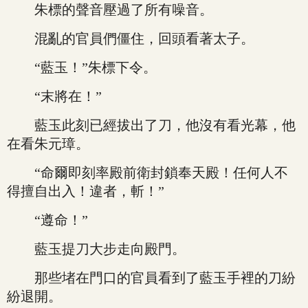
朱標的聲音壓過了所有噪音。
混亂的官員們僵住，回頭看著太子。
“藍玉！”朱標下令。
“末將在！”
藍玉此刻已經拔出了刀，他沒有看光幕，他
在看朱元璋。
“命爾即刻率殿前衛封鎖奉天殿！任何人不
得擅自出入！違者，斬！”
“遵命！”
藍玉提刀大步走向殿門。
那些堵在門口的官員看到了藍玉手裡的刀紛
紛退開。