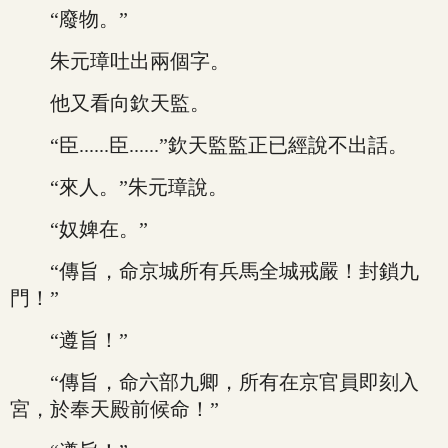
“廢物。”
朱元璋吐出兩個字。
他又看向欽天監。
“臣......臣......”欽天監監正已經說不出話。
“來人。”朱元璋說。
“奴婢在。”
“傳旨，命京城所有兵馬全城戒嚴！封鎖九
門！”
“遵旨！”
“傳旨，命六部九卿，所有在京官員即刻入
宮，於奉天殿前候命！”