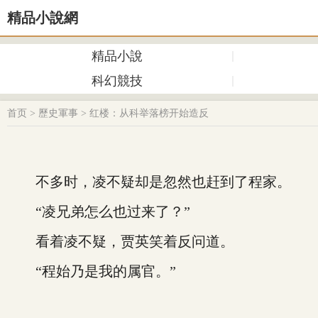
精品小說網
精品小說
科幻競技
首页
>
歷史軍事
>
红楼：从科举落榜开始造反
不多时，凌不疑却是忽然也赶到了程家。
“凌兄弟怎么也过来了？”
看着凌不疑，贾英笑着反问道。
“程始乃是我的属官。”