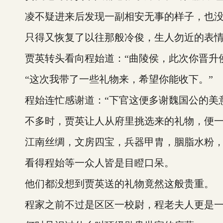
凌不疑进来后发现一副相安无事的样子，也没
只得又恢复了以往那般冷俊，生人勿近的表
贾英转头看向程始道：“曲陵侯，此次你晋升侯
“这次我带了一些礼物来，希望你能收下。”
程始连忙感谢道：“下官这便多谢魏国公的美意
不多时，贾英让人从府里挑选来的礼物，便一
江南丝绸，文房四宝，兵器甲胄，胭脂水粉，
看得程始等一众人皆是目瞪口呆。
他们都没想到贾英送的礼物竟然这般贵重。
程家之前不过是区区一校尉，程老夫人更是一