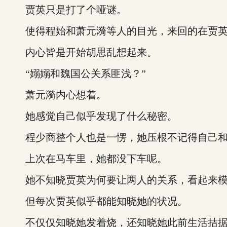
贾英只是打了个哑谜。
使得程始和萧元漪等人的目光，来回的在贾英
内心皆是开始胡思乱想起来。
“嫋嫋和魏国公关系匪浅？”
萧元漪内心想着。
她感觉自己似乎发现了什么秘密。
程少商整个人也是一愣，她压根不记得自己和
上次在马车里，她都没下车呢。
她不知晓贾英为何要让两人的关系，看起来模
但每次贾英似乎都能知晓她的状况。
不仅仅知晓她发着烧，还知晓她此前生活拮据