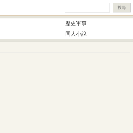
搜尋
歷史軍事
同人小說