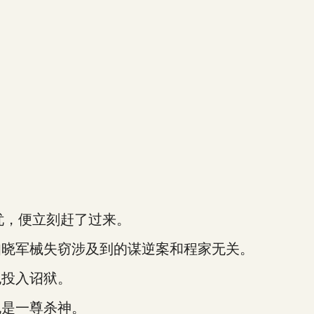
忧，便立刻赶了过来。
晓军械失窃涉及到的谋逆案和程家无关。
投入诏狱。
是一尊杀神。