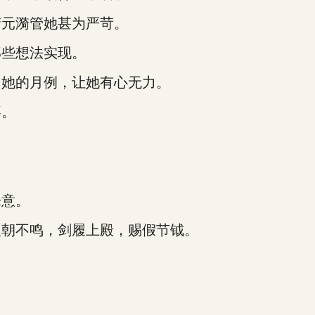
元漪管她甚为严苛。
些想法实现。
她的月例，让她有心无力。
喜。
意。
朝不鸣，剑履上殿，赐假节钺。
。