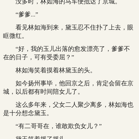
没多时，林如海的马车便抵达了京城。
“爹爹...”
看见林如海到来，黛玉忍不住扑了上去，眼
眶微红。
“好，我的玉儿出落的愈发漂亮了，爹爹不
在的日子，可有受委屈？”
林如海笑着摸着林黛玉的头。
如今扬州事毕，他回京之后，肯定会留在京
城，以后都有时间陪女儿了。
这么多年来，父女二人聚少离多，林如海也
是十分想念黛玉。
“有二哥哥在，谁敢欺负女儿？”