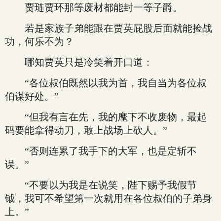
贾琏贾环那等废材都能封一等子爵。
若是家族子弟能跟在贾英屁股后面就能捡战
功，何乐不为？
哪知贾英只是冷笑着开口道：
“各位叔伯既然以我为首，我自当为各位叔
伯谋好处。”
“但我有言在先，我的麾下不收废物，最起
码要能拿得动刀，敢上战场上砍人。”
“否则连累了我手下的大军，也是定斩不
误。”
“不要以为我是在说笑，陛下赐予我假节
钺，我可不希望第一次就用在各位叔伯的子弟身
上。”