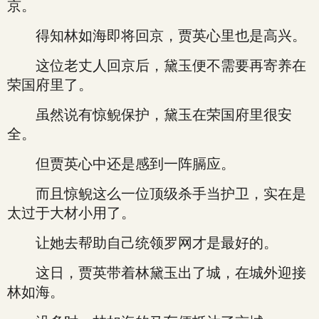
京。
得知林如海即将回京，贾英心里也是高兴。
这位老丈人回京后，黛玉便不需要再寄养在
荣国府里了。
虽然说有惊鲵保护，黛玉在荣国府里很安
全。
但贾英心中还是感到一阵膈应。
而且惊鲵这么一位顶级杀手当护卫，实在是
太过于大材小用了。
让她去帮助自己统领罗网才是最好的。
这日，贾英带着林黛玉出了城，在城外迎接
林如海。