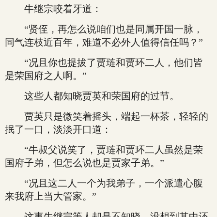
牛继宗咬着牙道：
“贤侄，再怎么说咱们也是同属开国一脉，
同气连枝近百年，难道不必外人值得信任吗？”
“况且你也提拔了贾琏和贾环二人，他们皆
是荣国府之人啊。”
这些人都知晓贾英和荣国府的过节。
贾英只是微笑着摇头，端起一杯茶，轻轻的
抿了一口，淡淡开口道：
“牛叔父说笑了，贾琏和贾环二人虽然是荣
国府子弟，但怎么说也是贾家子弟。”
“况且这二人一个为我弟子，一个派遣心腹
来我府上当大管家。”
这事牛继宗等人却是不知晓，没想到其中还