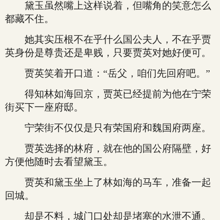
黛玉虽然嘴上这样说着，但嘴角的笑意怎么
都藏不住。
她其实压根不在乎什么国公夫人，不在乎贾
英身份是尊贵还是卑贱，只要贾英对她好便可。
贾英笑着开口道：“岳父，咱们先回府吧。”
得知林如海回京，贾英已经提前为他在宁荣
街买下一座府邸。
宁荣街不仅仅是只有荣国府和魏国府两座。
贾英选择的林府，就在他的国公府隔壁，好
方便他随时去看望黛玉。
贾英和黛玉坐上了林如海的马车，准备一起
回城。
却是不料，城门口处却是堵塞的水泄不通。