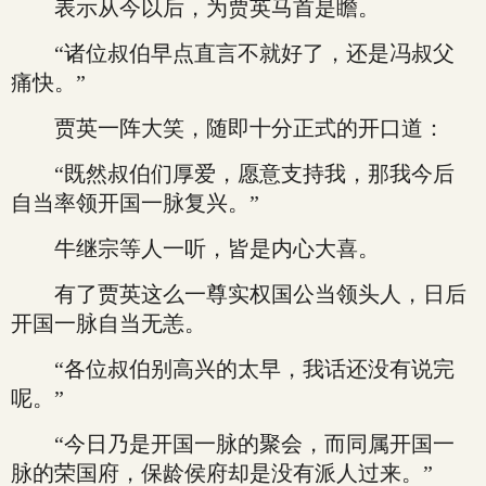
表示从今以后，为贾英马首是瞻。
“诸位叔伯早点直言不就好了，还是冯叔父
痛快。”
贾英一阵大笑，随即十分正式的开口道：
“既然叔伯们厚爱，愿意支持我，那我今后
自当率领开国一脉复兴。”
牛继宗等人一听，皆是内心大喜。
有了贾英这么一尊实权国公当领头人，日后
开国一脉自当无恙。
“各位叔伯别高兴的太早，我话还没有说完
呢。”
“今日乃是开国一脉的聚会，而同属开国一
脉的荣国府，保龄侯府却是没有派人过来。”