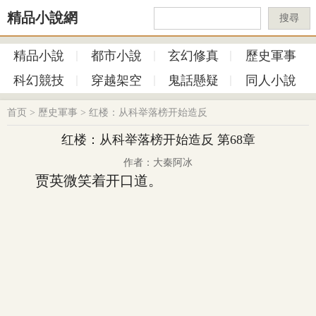
精品小說網
搜尋
精品小說
都市小說
玄幻修真
歷史軍事
科幻競技
穿越架空
鬼話懸疑
同人小說
首页
>
歷史軍事
>
红楼：从科举落榜开始造反
红楼：从科举落榜开始造反 第68章
作者：大秦阿冰
贾英微笑着开口道。