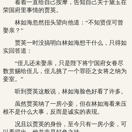
看着一直给自己按摩，告知自己关于黛玉在
荣国府里事情的贾英。
林如海忽然扭头望向他道：“不知贤侄可曾
娶亲？”
贾英一时没搞明白林如海想干什么，只得如
实回答道：
“侄儿还未娶亲，只是陛下将宁国府女眷尽
数赏赐给侄儿，侄儿挑了一个罪臣之女将之纳为
妾室。”
听到贾英这般说，林如海脸色好看了许多。
虽然贾英纳了一房小妾，但在林如海看来压
根不是什么大事，反而是诚实的表现。
况且以贾英的身份，至今只有一房小妾，可