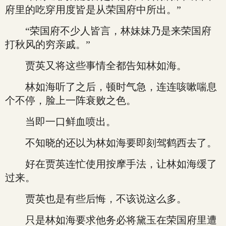
府里的吃穿用度皆是从荣国府中所出。”
“荣国府不少人皆言，林妹妹乃是来荣国府
打秋风的穷亲戚。”
贾英又将这些事情全都告知林如海。
林如海听了之后，顿时气急，连连咳嗽喘息
个不停，脸上一阵衰败之色。
当即一口鲜血喷出。
不知晓的还以为林如海要即刻驾鹤西去了。
好在贾英连忙使用按摩手法，让林如海缓了
过来。
贾英也是有些后悔，不该说这么多。
只是林如海要求他务必将黛玉在荣国府里遭