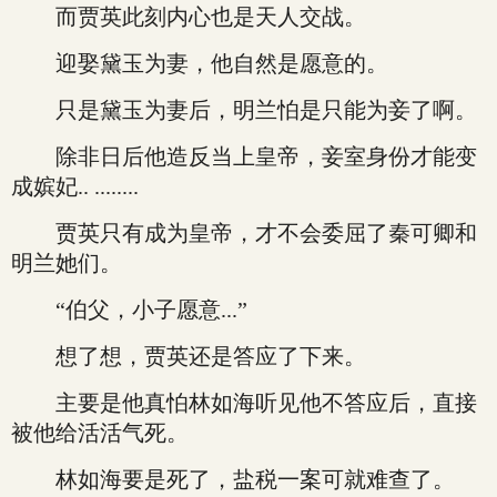
而贾英此刻内心也是天人交战。
迎娶黛玉为妻，他自然是愿意的。
只是黛玉为妻后，明兰怕是只能为妾了啊。
除非日后他造反当上皇帝，妾室身份才能变
成嫔妃.. ........
贾英只有成为皇帝，才不会委屈了秦可卿和
明兰她们。
“伯父，小子愿意...”
想了想，贾英还是答应了下来。
主要是他真怕林如海听见他不答应后，直接
被他给活活气死。
林如海要是死了，盐税一案可就难查了。