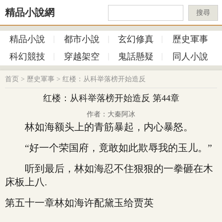
精品小說網
搜尋
精品小說
都市小說
玄幻修真
歷史軍事
科幻競技
穿越架空
鬼話懸疑
同人小說
首页
>
歷史軍事
>
红楼：从科举落榜开始造反
红楼：从科举落榜开始造反 第44章
作者：大秦阿冰
林如海额头上的青筋暴起，内心暴怒。
“好一个荣国府，竟敢如此欺辱我的玉儿。”
听到最后，林如海忍不住狠狠的一拳砸在木
床板上八.
第五十一章林如海许配黛玉给贾英