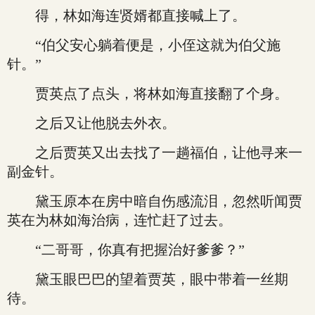
得，林如海连贤婿都直接喊上了。
“伯父安心躺着便是，小侄这就为伯父施
针。”
贾英点了点头，将林如海直接翻了个身。
之后又让他脱去外衣。
之后贾英又出去找了一趟福伯，让他寻来一
副金针。
黛玉原本在房中暗自伤感流泪，忽然听闻贾
英在为林如海治病，连忙赶了过去。
“二哥哥，你真有把握治好爹爹？”
黛玉眼巴巴的望着贾英，眼中带着一丝期
待。