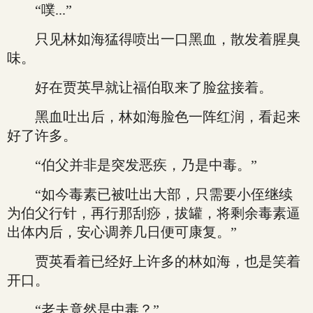
“噗...”
只见林如海猛得喷出一口黑血，散发着腥臭
味。
好在贾英早就让福伯取来了脸盆接着。
黑血吐出后，林如海脸色一阵红润，看起来
好了许多。
“伯父并非是突发恶疾，乃是中毒。”
“如今毒素已被吐出大部，只需要小侄继续
为伯父行针，再行那刮痧，拔罐，将剩余毒素逼
出体内后，安心调养几日便可康复。”
贾英看着已经好上许多的林如海，也是笑着
开口。
“老夫竟然是中毒？”