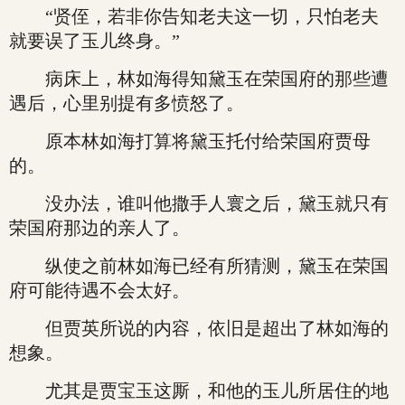
“贤侄，若非你告知老夫这一切，只怕老夫
就要误了玉儿终身。”
病床上，林如海得知黛玉在荣国府的那些遭
遇后，心里别提有多愤怒了。
原本林如海打算将黛玉托付给荣国府贾母
的。
没办法，谁叫他撒手人寰之后，黛玉就只有
荣国府那边的亲人了。
纵使之前林如海已经有所猜测，黛玉在荣国
府可能待遇不会太好。
但贾英所说的内容，依旧是超出了林如海的
想象。
尤其是贾宝玉这厮，和他的玉儿所居住的地