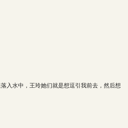
落入水中，王玲她们就是想逗引我前去，然后想