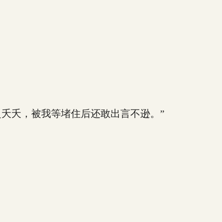
夭夭，被我等堵住后还敢出言不逊。”