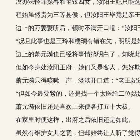
没办法怪罪探春和宝钗四女，汝阳王妃只能选
程始虽然贵为三等县侯，但汝阳王毕竟是亲王
边上的万萋萋听后，顿时不满开口道：“汝阳王
“况且此事也是王玲和楼璃有错在先，明明是她
边上的萧元漪也已经将事情搞明白了，知晓此
但如今身处汝阳王府，她们又是客人，怎好欺
萧元漪只得咳嗽一声，淡淡开口道：“老王妃还
“但如今最要紧的，还是找一个太医给二位姑娘
萧元漪依旧还是喜欢上来便各打五十大板。
在家里时便这样，出府之后依旧还是如此。
虽然有维护女儿之意，但却始终让人听了觉得