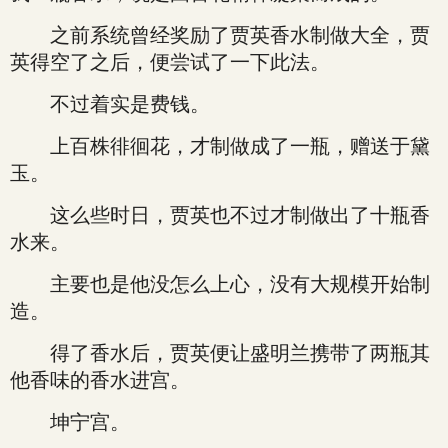
之前系统曾经奖励了贾英香水制做大全，贾
英得空了之后，便尝试了一下此法。
不过着实是费钱。
上百株徘徊花，才制做成了一瓶，赠送于黛
玉。
这么些时日，贾英也不过才制做出了十瓶香
水来。
主要也是他没怎么上心，没有大规模开始制
造。
得了香水后，贾英便让盛明兰携带了两瓶其
他香味的香水进宫。
坤宁宫。