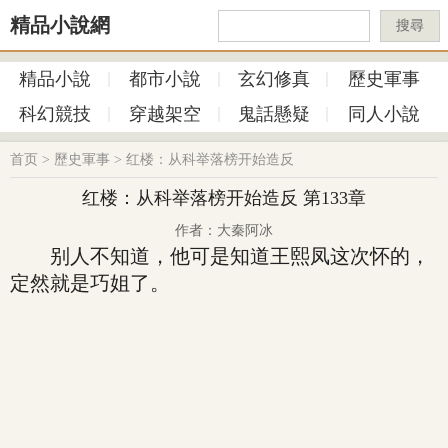
精品小說網
搜尋
精品小說
都市小說
玄幻修真
歷史軍事
科幻競技
穿越架空
鬼話懸疑
同人小說
首页
>
歷史軍事
>
红楼：从科举落榜开始造反
红楼：从科举落榜开始造反 第133章
作者：大秦阿冰
别人不知道，他可是知道王熙凤这次怀的，
定然就是巧姐了。