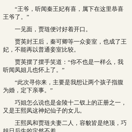
“王爷，听闻秦王妃有喜，属下在这里恭喜
王爷了。”
一见面，贾琏便讨好着开口。
贾英封王后，秦可卿等一众妾室，也成了王
妃，不能再以普通妾室比较。
贾英摆了摆手笑道：“你不也是一样么，我
听闻凤姐儿也怀上了。”
“此次寻你来，主要是我想让两个孩子指腹
为婚，定下亲事。”
巧姐怎么说也是金陵十二钗上的正册之一，
又是王熙凤这神妃仙子的女儿。
王熙凤和贾琏夫妻二人，容貌皆是绝顶，巧
姐日后生的定然不差。