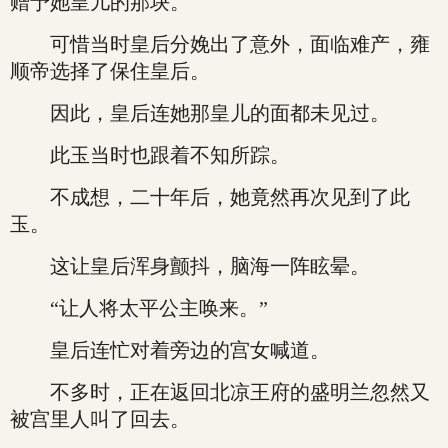
赠予她皇儿的那块。
可惜当时皇后分娩出了意外，面临难产，雍
顺帝选择了保住皇后。
因此，皇后连她那皇儿的面都未见过。
此玉当时也跟着不知所踪。
不成想，二十年后，她竟然再次见到了此
玉。
这让皇后浑身颤抖，脑海一阵眩晕。
“让人将太平公主唤来。”
皇后连忙对着旁边的宫女喊道。
不多时，正在返回北凉王府的盛明兰忽然又
被宫里人叫了回去。