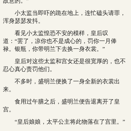
故意的。”
小太监当即吓的跪在地上，连忙磕头请罪，
浑身瑟瑟发抖。
看见小太监惶恐不安的模样，皇后叹
道：“罢了，凉你也不是成心的，罚你一月俸
禄。银瓶，你带明兰下去换一身衣裳。”
皇后对这些太监和宫女还是很宽厚的，也不
忍心真心责罚他们。
不多时，盛明兰便换了一身全新的衣裳出
来。
食用过午膳之后，盛明兰便告退离开了皇
宫。
“皇后娘娘，太平公主将此物落在了宫里。”