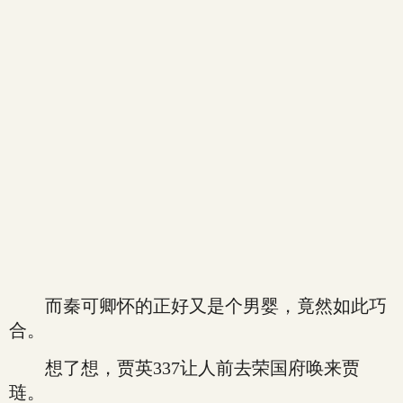
而秦可卿怀的正好又是个男婴，竟然如此巧
合。
想了想，贾英337让人前去荣国府唤来贾
琏。