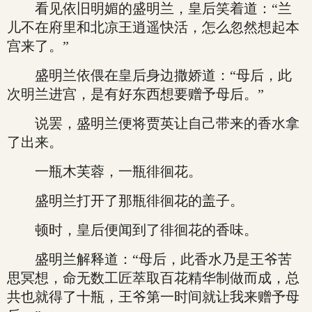
看见依旧明媚的盛明兰，皇后笑着道：“兰
儿不在府里和北凉王逍遥快活，怎么忽然想起本
宫来了。”
盛明兰依偎在皇后身边撒娇道：“母后，此
次明兰进宫，是有好东西想要赠予母后。”
说罢，盛明兰便将贾英让自己带来的香水拿
了出来。
一瓶木芙蓉，一瓶徘徊花。
盛明兰打开了那瓶徘徊花的盖子。
顿时，皇后便闻到了徘徊花的香味。
盛明兰解释道：“母后，此香水乃是王爷苦
思冥想，命无数工匠萃取百花精华制做而成，总
共也就得了十瓶，王爷第一时间就让我来赠予母