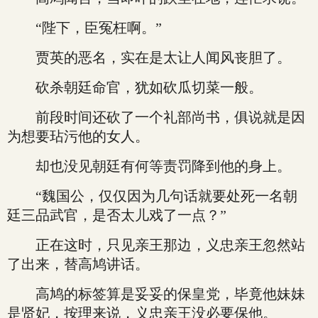
“陛下，臣冤枉啊。”
贾英的恶名，实在是太让人闻风丧胆了。
砍杀朝廷命官，犹如砍瓜切菜一般。
前段时间还砍了一个礼部尚书，俱说就是因
为想要玷污他的女人。
却也没见朝廷有何等责罚降到他的身上。
“魏国公，仅仅因为几句话就要处死一名朝
廷三品武官，是否太儿戏了一点？”
正在这时，只见亲王那边，义忠亲王忽然站
了出来，替高鸠讲话。
高鸠的标签算是妥妥的保皇党，毕竟他妹妹
是贤妃，按理来说，义忠亲王没必要保他。