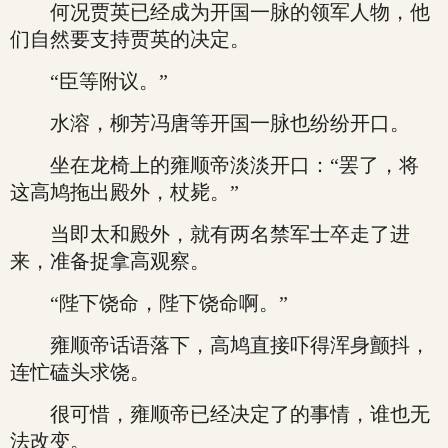
何况贾英已经成为开国一脉的领军人物，他
们自然要支持贾英的决定。
“臣等附议。”
水溶，柳芳冯唐等开国一脉也纷纷开口。
坐在龙椅上的雍顺帝淡淡开口：“罢了，将
这高鸠拖出殿外，杖毙。”
当即太和殿外，就有两名禁军士卒走了进
来，准备捉拿高观察。
“陛下饶命，陛下饶命啊。”
雍顺帝话语落下，高鸠直接吓得浑身颤抖，
连忙磕头求饶。
很可惜，雍顺帝已经决定了的事情，谁也无
法改变。