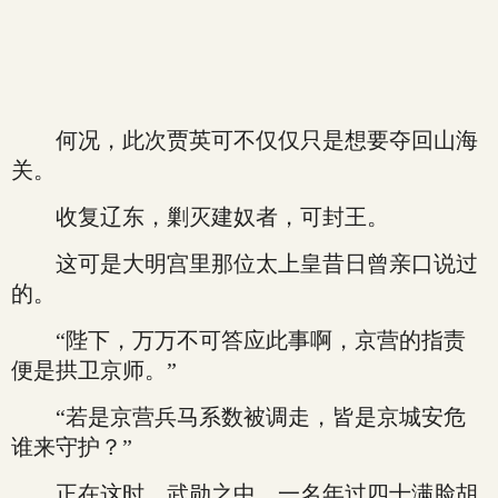
何况，此次贾英可不仅仅只是想要夺回山海
关。
收复辽东，剿灭建奴者，可封王。
这可是大明宫里那位太上皇昔日曾亲口说过
的。
“陛下，万万不可答应此事啊，京营的指责
便是拱卫京师。”
“若是京营兵马系数被调走，皆是京城安危
谁来守护？”
正在这时，武勋之中，一名年过四十满脸胡