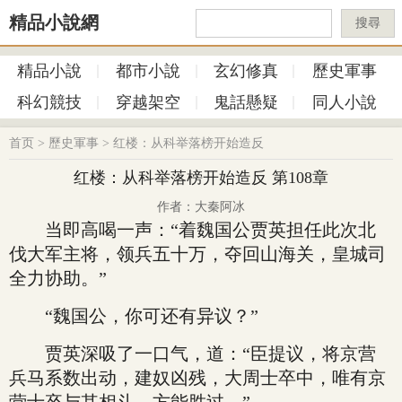
精品小說網
搜尋
精品小說
都市小說
玄幻修真
歷史軍事
科幻競技
穿越架空
鬼話懸疑
同人小說
首页
>
歷史軍事
>
红楼：从科举落榜开始造反
红楼：从科举落榜开始造反 第108章
作者：大秦阿冰
当即高喝一声：“着魏国公贾英担任此次北
伐大军主将，领兵五十万，夺回山海关，皇城司
全力协助。”
“魏国公，你可还有异议？”
贾英深吸了一口气，道：“臣提议，将京营
兵马系数出动，建奴凶残，大周士卒中，唯有京