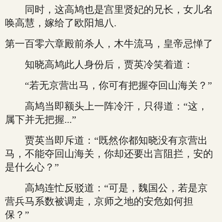
同时，这高鸠也是宫里贤妃的兄长，女儿名
唤高慧，嫁给了欧阳旭八.
第一百零六章殿前杀人，木牛流马，皇帝忌惮了
知晓高鸠此人身份后，贾英冷笑着道：
“若无京营出马，你可有把握夺回山海关？”
高鸠当即额头上一阵冷汗，只得道：“这，
属下并无把握...”
贾英当即斥道：“既然你都知晓没有京营出
马，不能夺回山海关，你却还要出言阻拦，安的
是什么心？”
高鸠连忙反驳道：“可是，魏国公，若是京
营兵马系数被调走，京师之地的安危如何担
保？”