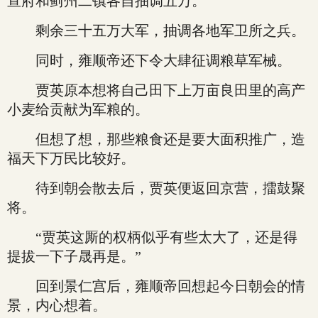
宣府和蓟州二镇各自抽调五万。
剩余三十五万大军，抽调各地军卫所之兵。
同时，雍顺帝还下令大肆征调粮草军械。
贾英原本想将自己田下上万亩良田里的高产
小麦给贡献为军粮的。
但想了想，那些粮食还是要大面积推广，造
福天下万民比较好。
待到朝会散去后，贾英便返回京营，擂鼓聚
将。
“贾英这厮的权柄似乎有些太大了，还是得
提拔一下子晟再是。”
回到景仁宫后，雍顺帝回想起今日朝会的情
景，内心想着。