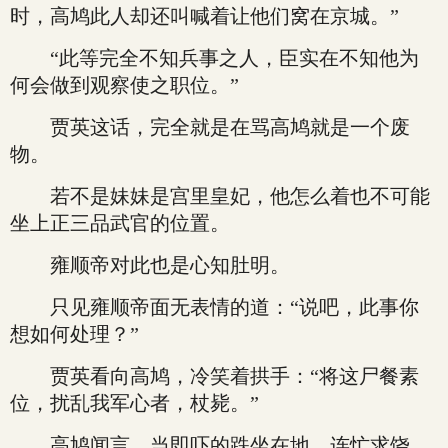
时，高鸠此人却还叫喊着让他们窝在京城。”
“此等完全不知兵事之人，臣实在不知他为
何会做到观察使之职位。”
贾英这话，完全就是在骂高鸠就是一个废
物。
若不是妹妹是宫里皇妃，他怎么着也不可能
坐上正三品武官的位置。
雍顺帝对此也是心知肚明。
只见雍顺帝面无表情的道：“说吧，此事你
想如何处理？”
贾英看向高鸠，冷笑着拱手：“将这尸餐素
位，扰乱我军心者，杖毙。”
高鸠闻言，当即吓的跌坐在地，连忙求饶。