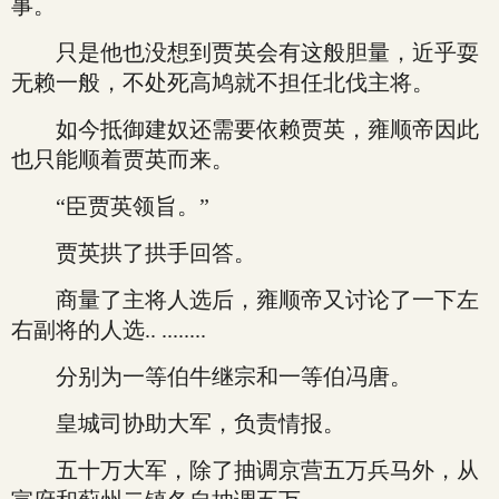
事。
只是他也没想到贾英会有这般胆量，近乎耍
无赖一般，不处死高鸠就不担任北伐主将。
如今抵御建奴还需要依赖贾英，雍顺帝因此
也只能顺着贾英而来。
“臣贾英领旨。”
贾英拱了拱手回答。
商量了主将人选后，雍顺帝又讨论了一下左
右副将的人选.. ........
分别为一等伯牛继宗和一等伯冯唐。
皇城司协助大军，负责情报。
五十万大军，除了抽调京营五万兵马外，从