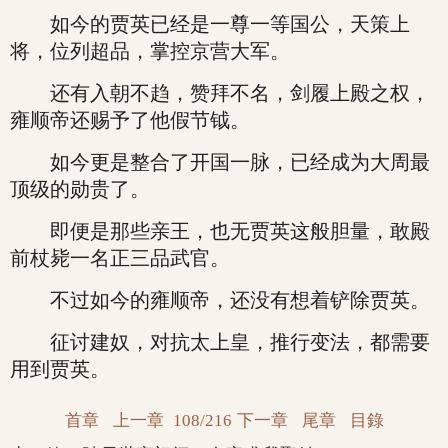
如今的贾英已经是一尊一等国公，天策上
将，位列超品，掌控京营大军。
还有入朝不趋，赞拜不名，剑履上殿之权，
雍顺帝还赐予了他假节钺。
如今更是整合了开国一脉，已经成为大周最
顶级的勋贵了。
即便是那些亲王，也无贾英这般胆量，敢殿
前杖毙一名正三品武官。
不过如今的雍顺帝，还没有想着铲除贾英。
征讨建奴，对抗太上皇，推行变法，都需要
用到贾英。
首章
上一章
108/216
下一章
尾章
目錄