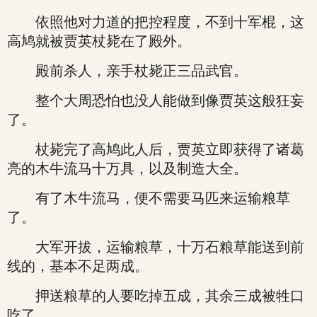
依照他对力道的把控程度，不到十军棍，这
高鸠就被贾英杖毙在了殿外。
殿前杀人，亲手杖毙正三品武官。
整个大周恐怕也没人能做到像贾英这般狂妄
了。
杖毙完了高鸠此人后，贾英立即获得了诸葛
亮的木牛流马十万具，以及制造大全。
有了木牛流马，便不需要马匹来运输粮草
了。
大军开拔，运输粮草，十万石粮草能送到前
线的，基本不足两成。
押送粮草的人要吃掉五成，其余三成被牲口
吃了。