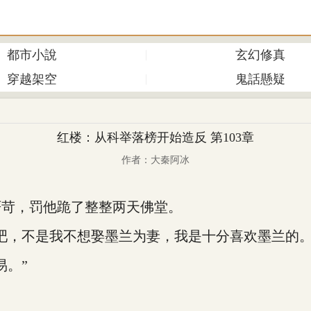
都市小說
玄幻修真
穿越架空
鬼話懸疑
红楼：从科举落榜开始造反 第103章
作者：大秦阿冰
苛，罚他跪了整整两天佛堂。
，不是我不想娶墨兰为妻，我是十分喜欢墨兰的。
。”