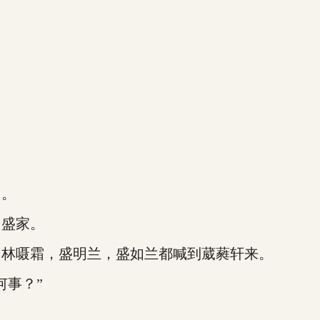
。
了。
盛家。
林嗫霜，盛明兰，盛如兰都喊到葳蕤轩来。
事？”