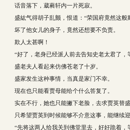
话音落下，葳蕤轩内一片死寂。
盛紘气得胡子乱颤，恨道：“荣国府竟然这般欺
坏了他女儿的身子，竟然还想要不负责。
欺人太甚啊！
“好了，老身已经派人前去告知史老太君了，等
盛老夫人看起来仿佛苍老了十岁。
盛家发生这种事情，当真是家门不幸。
现在也只能看贾母能给个什么答复了。
实在不行，她也只能撇下老脸，去求贾英替盛
只希望贾英到时候能够不介意这事，能继续迎
“先将这两人给我关到佛堂里去，好好跪着，等