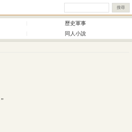
搜尋
歷史軍事
同人小說
”