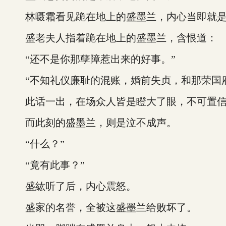
林嗫霜看见跪在地上的盛墨兰，内心当即就是
盛老夫人指着跪在地上的盛墨兰，含恨道：
“还不是你那孽障惹出来的好事。”
“不知礼仪廉耻的混账，婚前失贞，和那荣国府
此话一出，在场众人皆是瞪大了眼，不可置信
而此刻的盛墨兰，则是泣不成声。
“什么？”
“竟有此事？”
盛紘听了后，内心震怒。
盛家的名誉，全被这盛墨兰给败坏了。