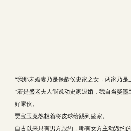
“我那未婚妻乃是保龄侯史家之女，两家乃是上
“若是盛老夫人能说动史家退婚，我自当娶墨兰
好家伙。
贾宝玉竟然想着将皮球给踢到盛家。
自古以来只有男方毁约，哪有女方主动毁约