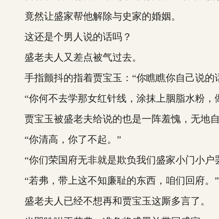
竟然让盛家帮他解除与史家的婚姻。
这还是个男人说的话吗？
盛老夫人又差点被气过去。
手指颤抖的指着贾宝玉：“你瞧瞧你自己说的话
“你何不去学那女红针线，涂抹上胭脂水粉，做
贾宝玉被盛老夫给说的也是一阵羞愧，无地自
“你清高，你了不起。”
“你们荣国府无非就是欺负我们盛家小门小户罢
“若弗，带上这不知廉耻的东西，咱们回府。”
盛老夫人已经不想再和贾宝玉这厮多言了。