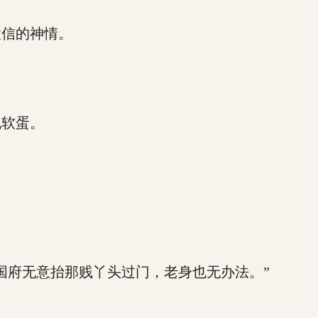
信的神情。
软蛋。
。
府无意抬那贱丫头过门，老身也无办法。”