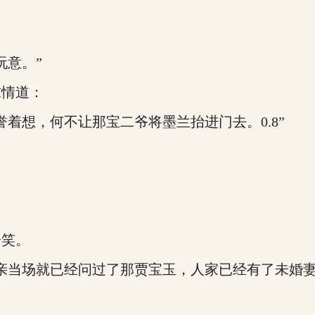
意。”
情道：
想，何不让那宝二爷将墨兰抬进门去。0.8”
笑。
当场就已经问过了那贾宝玉，人家已经有了未婚妻