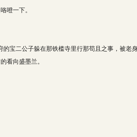
咯噔一下。
的宝二公子躲在那铁槛寺里行那苟且之事，被老身
的看向盛墨兰。