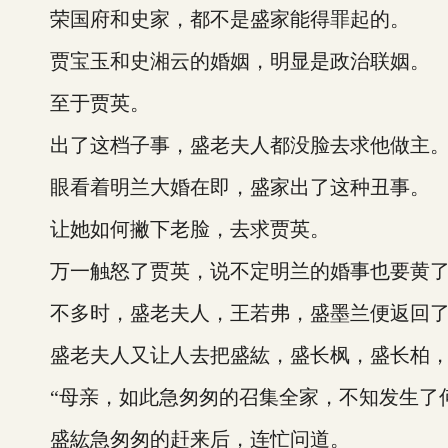
荣国府和史家，都不是盛家能得罪起的。
贾宝玉和史湘云的婚姻，明显是政治联姻。
至于贾英。
出了这档子事，盛老夫人都没脸去求他做主
眼看着明兰大婚在即，盛家出了这种丑事。
让她如何撇下老脸，去求贾英。
万一触怒了贾英，说不定明兰的婚事也要黄
不多时，盛老夫人，王若弗，盛墨兰便返回了
盛老夫人又让人去把盛紘，盛长枫，盛长柏，
“母亲，如此急匆匆的召集全家，不知发生了何
盛紘急匆匆的赶来后，连忙问道。