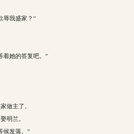
辱我盛家？”
着她的答复吧。”
家做主了。
娶明兰。
候发落。”