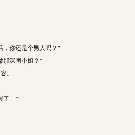
，你还是个男人吗？”
那深闺小姐？”
容。
了。”