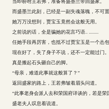
当即吩咐王若弗，准备将盛墨兰带回盛家。
而盛墨兰此刻，已经是一副失魂落魄，不可置
她万万没想到，贾宝玉竟然会这般无用。
之前说的话，全是骗她的花言巧语.. ........
任她手段再厉害，也抵不过贾宝玉是一个怂包
现在好了，失了身子不说，还不一定能过门
真是搬起石头砸自己的脚。
“母亲，难道此事就这般算了？”
返回盛家的路上，王若弗皱着眉头问道。
“此事老身会派人去和荣国府详谈的，若是荣国
盛老夫人叹息着说道。