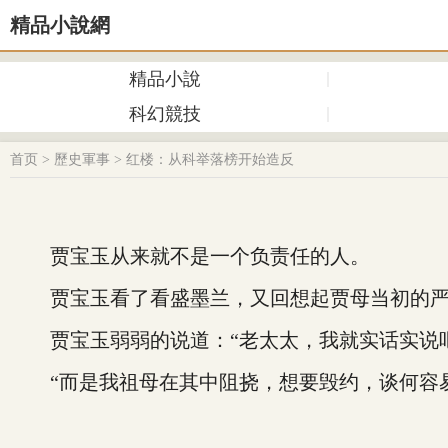
精品小說網
精品小說
科幻競技
首页
>
歷史軍事
>
红楼：从科举落榜开始造反
贾宝玉从来就不是一个负责任的人。
贾宝玉看了看盛墨兰，又回想起贾母当初的严
贾宝玉弱弱的说道：“老太太，我就实话实说吧
“而是我祖母在其中阻挠，想要毁约，谈何容易