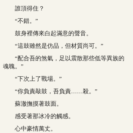
誰頂得住？
“不錯。”
鼓身裡傳來白起滿意的聲音。
“這鼓雖然是仿品，但材質尚可。”
“配合吾的煞氣，足以震散那些低等異族的
魂魄。”
“下次上了戰場。”
“你負責敲鼓，吾負責……殺。”
蘇澈撫摸著鼓面。
感受著那冰冷的觸感。
心中豪情萬丈。