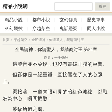
精品小說網
搜尋
精品小說
都市小說
玄幻修真
歷史軍事
科幻競技
穿越架空
鬼話懸疑
同人小說
首页
>
穿越架空
>
全民请神：你请圣人，我请商纣王
全民請神：你請聖人，我請商紂王 第54章
作者：一千毫升
這聲音並不尖銳，也沒有震破耳膜的巨響。
但卻像是一記重錘，直接砸在了人的心臟
上。
緊接著，一道肉眼可見的暗紅色波紋，以戰
鼓為中心，瞬間擴散！
波紋所過之處。