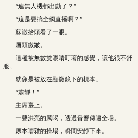
“連無人機都出動了？”
“這是要搞全網直播啊？”
蘇澈抬頭看了一眼。
眉頭微皺。
這種被無數雙眼睛盯著的感覺，讓他很不舒
服。
就像是被放在顯微鏡下的標本。
“肅靜！”
主席臺上。
一聲洪亮的厲喝，透過音響傳遍全場。
原本嘈雜的操場，瞬間安靜下來。