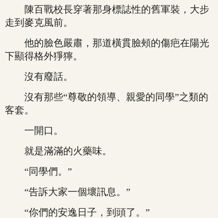
陳百戰校長穿著那身標誌性的舊軍裝，大步
走到麥克風前。
他的臉色嚴肅，那道橫貫臉頰的傷疤在陽光
下顯得格外猙獰。
沒有廢話。
沒有那些“尊敬的領導、親愛的同學”之類的
客套。
一開口。
就是滿滿的火藥味。
“同學們。”
“告訴大家一個壞訊息。”
“你們的安逸日子，到頭了。”