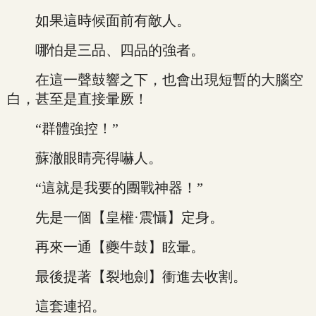
如果這時候面前有敵人。
哪怕是三品、四品的強者。
在這一聲鼓響之下，也會出現短暫的大腦空
白，甚至是直接暈厥！
“群體強控！”
蘇澈眼睛亮得嚇人。
“這就是我要的團戰神器！”
先是一個【皇權·震懾】定身。
再來一通【夔牛鼓】眩暈。
最後提著【裂地劍】衝進去收割。
這套連招。