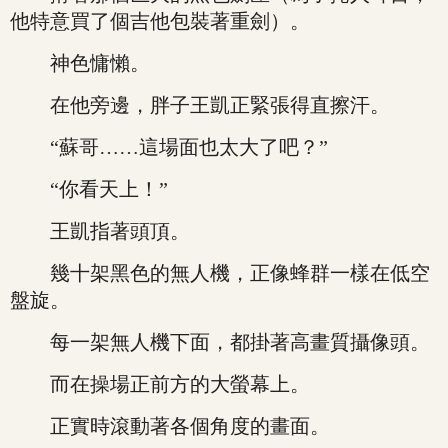
他特意買了個吉他包裝著重劍）。
神色慵懶。
在他旁邊，胖子王凱正緊張得直擦汗。
“蘇哥……這場面也太大了吧？”
“你看天上！”
王凱指著頭頂。
幾十架黑色的無人機，正像蜂群一樣在低空
盤旋。
每一架無人機下面，都掛著高畫質攝像頭。
而在操場正前方的大螢幕上。
正實時滾動著各個角度的畫面。