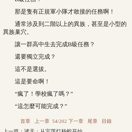
那是隻有正規軍小隊才敢接的任務啊！
通常涉及到二階以上的異族，甚至是小型的
異族巢穴。
讓一群高中生去完成B級任務？
還要獨立完成？
這不是選拔。
這是要命啊！
“瘋了！學校瘋了嗎？”
“這怎麼可能完成？”
首章
上一章
54/202
下一章
尾章
目錄
上一篇：
诸天：从宝莲灯杨蛟开始